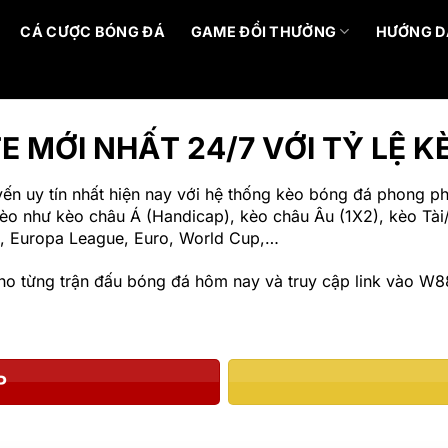
CÁ CƯỢC BÓNG ĐÁ
GAME ĐỔI THƯỞNG
HƯỚNG D
E MỚI NHẤT 24/7 VỚI TỶ LỆ 
yến uy tín nhất hiện nay với hệ thống kèo bóng đá phong phú
kèo như kèo châu Á (Handicap), kèo châu Âu (1X2), kèo Tài/
e, Europa League, Euro, World Cup,…
o từng trận đấu bóng đá hôm nay và truy cập link vào W88
P