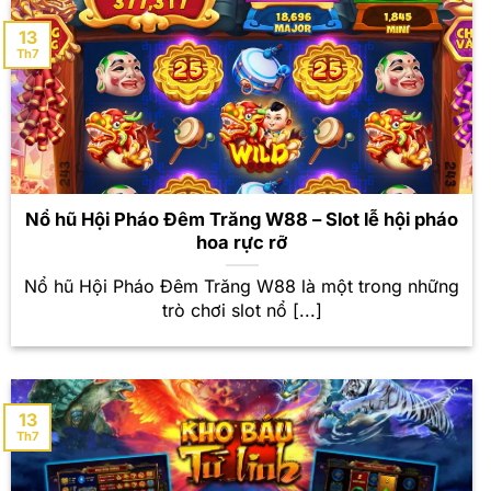
13
Th7
Kho game bài khổng lồ – Thỏa sức t
Nổ hũ Hội Pháo Đêm Trăng W88 – Slot lễ hội pháo
hoa rực rỡ
Bên cạnh cá cược thể thao, W88 còn sở hữu một kho game
đáo.
Nổ hũ Hội Pháo Đêm Trăng W88 là một trong những
trò chơi slot nổ [...]
Baccarat
Luật chơi đơn giản nhưng không kém phần cuốn hút đã đư
luật chơi đơn giản, dễ hiểu, Baccarat thu hút được rất 
13
chơi khác nhau để lựa chọn.
Th7
Blackjack