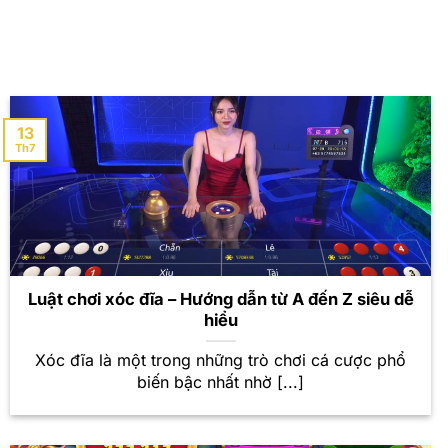
W88 cam kết mang đến cho bạn tỷ lệ trả thưởng cạnh tra
thắng. Ngoài ra, W88 thường xuyên cập nhật tỷ lệ kèo 
13
Th7
Luật chơi xóc đĩa – Hướng dẫn từ A đến Z siêu dễ
hiểu
Xóc đĩa là một trong những trò chơi cá cược phổ
biến bậc nhất nhờ [...]