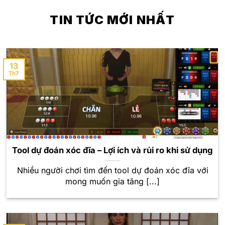
nh nhất trên thị trường. Với hệ thống kèo cược đa dạng, bạ
TIN TỨC MỚI NHẤT
cược để đảm bảo tính chính xác và minh bạch.
13
Th7
Tool dự đoán xóc đĩa – Lợi ích và rủi ro khi sử dụng
Nhiều người chơi tìm đến tool dự đoán xóc đĩa với
mong muốn gia tăng [...]