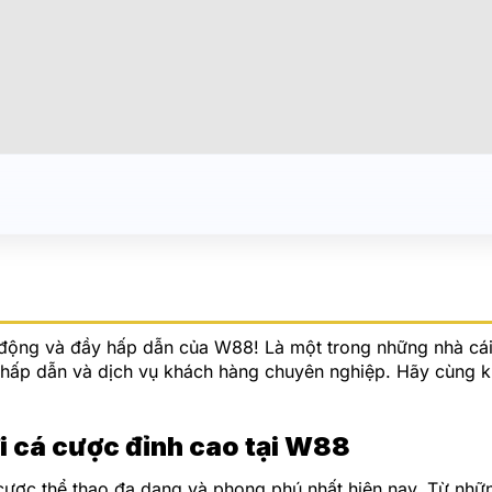
i động và đầy hấp dẫn của W88! Là một trong những nhà cá
ược hấp dẫn và dịch vụ khách hàng chuyên nghiệp. Hãy cùng
ơi cá cược đỉnh cao tại W88
cược thể thao đa dạng và phong phú nhất hiện nay. Từ nhữ