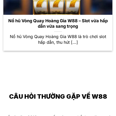
kỹ năng và may mắn. Người chơi cố gắng đạt tổng điểm càng
ck với nhiều phiên bản khác nhau, cùng với những dealer x
Nổ hũ Vòng Quay Hoàng Gia W88 – Slot vừa hấp
dẫn vừa sang trọng
án và chiến lược. Tại W88, bạn sẽ được trải nghiệm Poker v
Nổ hũ Vòng Quay Hoàng Gia W88 là trò chơi slot
hấp dẫn, thu hút [...]
ng thưởng lớn
y may mắn. Bạn chỉ cần đặt cược vào số mình dự đoán và ch
u bàn chơi khác nhau để lựa chọn.
– Từ bóng đá đến thể thao điện tử
 là một thế giới giải trí đa dạng với vô vàn lựa chọn cá 
 môn thể thao điện tử đang hot hiện nay như Liên Minh Huy
CÂU HỎI THƯỜNG GẶP VỀ W88
i đấu quốc tế và cả những trận đấu nghiệp dư. Với tỷ lệ c
tục các trận đấu mới nhất, đảm bảo bạn luôn có những lựa