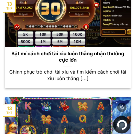
13
Th7
Bật mí cách chơi tài xỉu luôn thắng nhận thưởng
cực lớn
ò chơi truyền thống đến những trò chơi hiện đại, độc
Chinh phục trò chơi tài xỉu và tìm kiếm cách chơi tài
xỉu luôn thắng [...]
n và phổ biến nhất tại các sòng bạc khắp thế giới. Với
13
t với giao diện đẹp mắt, mượt mà, cùng với nhiều bàn
Th7