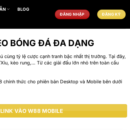
ẪN
BLOG
ĐĂNG NHẬP
ĐĂNG KÝ
KÈO BÓNG ĐÁ ĐA DẠNG
 cùng tỷ lệ cược cạnh tranh bậc nhất thị trường. Tại đây,
Xỉu, kèo rung,… Từ các giải đấu lớn nhỏ trên toàn cầu
 chính thức cho phiên bản Desktop và Mobile bên dưới
LINK VÀO W88 MOBILE