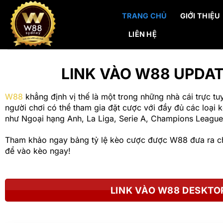
Chuyển
TRANG CHỦ
GIỚI THIỆU
đến
nội
LIÊN HỆ
dung
LINK VÀO W88 UPDAT
W88
khẳng định vị thế là một trong những nhà cái trực tu
người chơi có thể tham gia đặt cược với đầy đủ các loại 
như Ngoại hạng Anh, La Liga, Serie A, Champions Leagu
Tham khảo ngay bảng tỷ lệ kèo cược được W88 đưa ra ch
để vào kèo ngay!
LINK VÀO W88 DESKTO