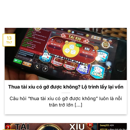
n sẽ có nhiều lựa chọn để tối đa hóa cơ hội chiến
13
Th7
Thua tài xỉu có gỡ được không? Lộ trình lấy lại vốn
Câu hỏi “thua tài xỉu có gỡ được không” luôn là nỗi
trăn trở lớn [...]