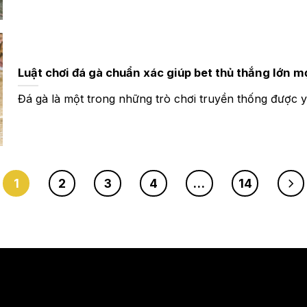
Luật chơi đá gà chuẩn xác giúp bet thủ thắng lớn m
Đá gà là một trong những trò chơi truyền thống được yêu
1
2
3
4
…
14