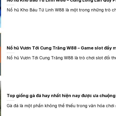
Nổ hũ Kho Báu Tứ Linh W88 là một trong những trò chơi 
Nổ hũ Vươn Tới Cung Trăng W88 – Game slot đầy 
Nổ hũ Vươn Tới Cung Trăng W88 là trò chơi slot đổi thư
Top giống gà đá hay nhất hiện nay được ưa chuộng
Gà đá là một phần không thể thiếu trong văn hóa chơi g