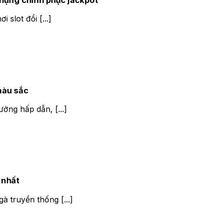
slot đổi [...]
màu sắc
ởng hấp dẫn, [...]
 nhất
à truyền thống [...]