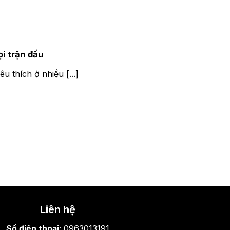
ọi trận đấu
 thích ở nhiều [...]
Liên hệ
Số điện thoại
: 0963013191