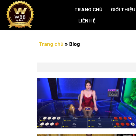
Chuyển
TRANG CHỦ
GIỚI THIỆU
đến
nội
LIÊN HỆ
dung
Trang chủ
»
Blog