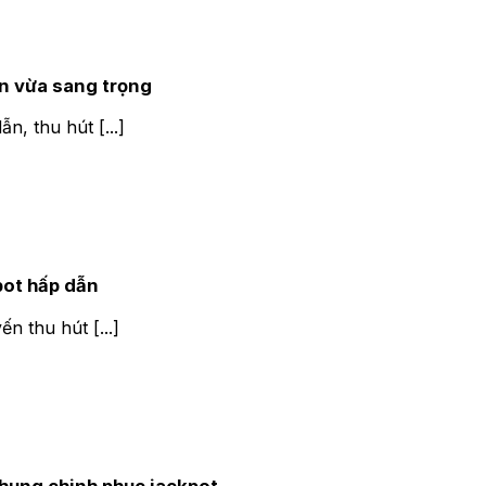
n vừa sang trọng
, thu hút [...]
pot hấp dẫn
n thu hút [...]
hụng chinh phục jackpot