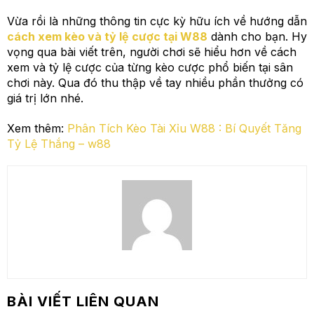
Vừa rồi là những thông tin cực kỳ hữu ích về hướng dẫn
cách xem kèo và tỷ lệ cược tại W88
dành cho bạn. Hy
vọng qua bài viết trên, người chơi sẽ hiểu hơn về cách
xem và tỷ lệ cược của từng kèo cược phổ biến tại sân
chơi này. Qua đó thu thập về tay nhiều phần thưởng có
giá trị lớn nhé.
Xem thêm:
Phân Tích Kèo Tài Xỉu W88 : Bí Quyết Tăng
Tỷ Lệ Thắng – w88
BÀI VIẾT LIÊN QUAN