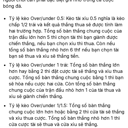
bóng đá.
Tỷ lệ kèo Over/under 0.5: Kèo tài xỉu 0.5 nghĩa là kèo
chấp 1/2 trái và kết quả thắng thua sẽ được tính làm
hai trường hợp. Tổng số bàn thắng chung cuộc của
trận đấu lớn hơn 5 thì chọn tài thì bạn giành được
chiến thắng, nếu bạn chọn xỉu thì thua. Còn nếu
tổng số bàn thắng nhỏ hơn 6 thf nếu bạn chọn tài
bạn sẽ thua và xỉu sẽ thắng tiền.
Tỷ lệ kèo Over/under 1 trái: Tổng số bàn thắng lớn
hơn hay bằng 2 thì đặt cược tài sẽ thắng và xỉu thua
cược. Tổng số bàn thắng chung cuộc bằng 1 thì bạn
sẽ hòa nếu cược hai cửa. Còn tổng số bàn thắng
chung cuộc của trận đấu nhỏ hơn 1 của tài thua và
xỉu sẽ giành chiến thắng.
Tỷ lệ kèo Over/under 1/1.5: Tổng số bàn thắng
chung cuộc lớn hơn hoặc bằng 2 thì cửa tài sẽ thắng
và xỉu thua cược. Tổng số bàn thắng nhỏ hơn 1 thì
cửa cược tài sẽ thua và cửa xỉu sẽ thắng.