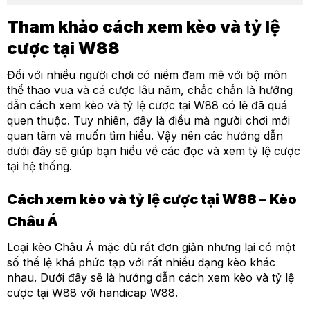
Tham khảo cách xem kèo và tỷ lệ
cược tại W88
Đối với nhiều người chơi có niềm đam mê với bộ môn
thể thao vua và cá cược lâu năm, chắc chắn là hướng
dẫn cách xem kèo và tỷ lệ cược tại W88 có lẽ đã quá
quen thuộc. Tuy nhiên, đây là điều mà người chơi mới
quan tâm và muốn tìm hiểu. Vậy nên các hướng dẫn
dưới đây sẽ giúp bạn hiểu về các đọc và xem tỷ lệ cược
tại hệ thống.
Cách xem kèo và tỷ lệ cược tại W88 – Kèo
Châu Á
Loại kèo Châu Á mặc dù rất đơn giản nhưng lại có một
số thể lệ khá phức tạp với rất nhiều dạng kèo khác
nhau. Dưới đây sẽ là hướng dẫn cách xem kèo và tỷ lệ
cược tại W88 với handicap W88.