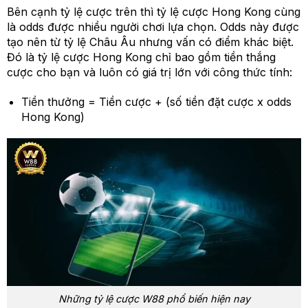
Bên cạnh tỷ lệ cược trên thì tỷ lệ cược Hong Kong cùng
là odds được nhiều người chơi lựa chọn. Odds này được
tạo nên từ tỷ lệ Châu Âu nhưng vấn có điểm khác biệt.
Đó là tỷ lệ cược Hong Kong chỉ bao gồm tiền thắng
cược cho bạn và luôn có giá trị lớn với công thức tính:
Tiền thưởng = Tiền cược + (số tiền đặt cược x odds
Hong Kong)
Những tỷ lệ cược W88 phổ biến hiện nay