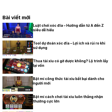
Bài viết mới
Luật chơi xóc đĩa – Hướng dẫn từ A đến Z
siêu dễ hiểu
Tool dự đoán xóc đĩa – Lợi ích và rủi ro khi
sử dụng
Thua tài xỉu có gỡ được không? Lộ trình lấy
lại vốn
Bật mí công thức tài xỉu bất bại dành cho
người mới
Bật mí cách chơi tài xỉu luôn thắng nhận
thưởng cực lớn