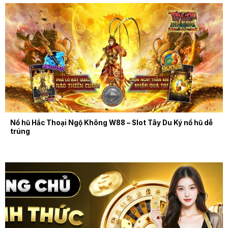
Nổ hũ Hắc Thoại Ngộ Không W88 – Slot Tây Du Ký nổ hũ dễ
trúng