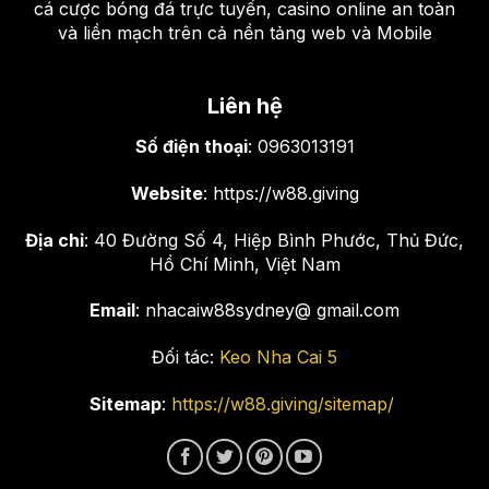
cá cược bóng đá trực tuyến, casino online an toàn
và liền mạch trên cả nền tảng web và Mobile
Liên hệ
Số điện thoại
: 0963013191
Website
: https://w88.giving
Địa chỉ
: 40 Đường Số 4, Hiệp Bình Phước, Thủ Đức,
Hồ Chí Minh, Việt Nam
Email
: nhacaiw88sydney@ gmail.com
Đối tác:
Keo Nha Cai 5
Sitemap
:
https://w88.giving/sitemap/