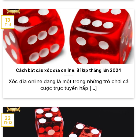
13
Th1
Cách bắt cầu xóc đĩa online: Bí kíp thắng lớn 2024
Xóc đĩa online đang là một trong những trò chơi cá
cược trực tuyến hấp [...]
22
Th12