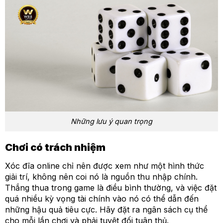
Những lưu ý quan trọng
Chơi có trách nhiệm
Xóc đĩa online chỉ nên được xem như một hình thức
giải trí, không nên coi nó là nguồn thu nhập chính.
Thắng thua trong game là điều bình thường, và việc đặt
quá nhiều kỳ vọng tài chính vào nó có thể dẫn đến
những hậu quả tiêu cực. Hãy đặt ra ngân sách cụ thể
cho mỗi lần chơi và phải tuyệt đối tuân thủ.