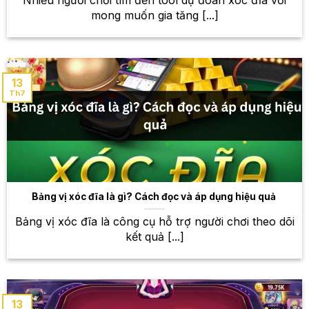
Nhiều người chơi tìm đến tool dự đoán xóc đĩa với
mong muốn gia tăng [...]
13
Th7
Bảng vị xóc đĩa là gì? Cách đọc và áp dụng hiệu quả
Bảng vị xóc đĩa là công cụ hỗ trợ người chơi theo dõi
kết quả [...]
13