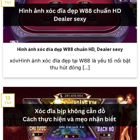
Th7
Hình ảnh xóc đĩa đẹp W88 chuẩn HD, Dealer sexy
xóvHình ảnh xóc đĩa đẹp tại W88 là yếu tố nổi bật
thu hút đông [...]
13
Th7