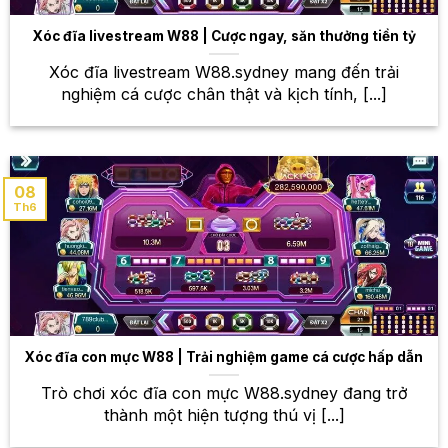
Xóc đĩa livestream W88 | Cược ngay, săn thưởng tiền tỷ
Xóc đĩa livestream W88.sydney mang đến trải
nghiệm cá cược chân thật và kịch tính, [...]
08
Th6
Xóc đĩa con mực W88 | Trải nghiệm game cá cược hấp dẫn
Trò chơi xóc đĩa con mực W88.sydney đang trở
thành một hiện tượng thú vị [...]