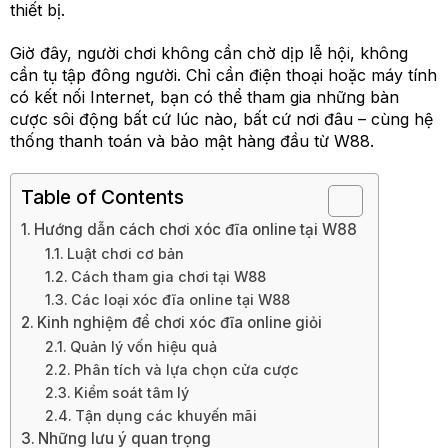
thiết bị.
Giờ đây, người chơi không cần chờ dịp lễ hội, không
cần tụ tập đông người. Chỉ cần điện thoại hoặc máy tính
có kết nối Internet, bạn có thể tham gia những bàn
cược sôi động bất cứ lúc nào, bất cứ nơi đâu – cùng hệ
thống thanh toán và bảo mật hàng đầu từ W88.
Table of Contents
Hướng dẫn cách chơi xóc đĩa online tại W88
Luật chơi cơ bản
Cách tham gia chơi tại W88
Các loại xóc đĩa online tại W88
Kinh nghiệm để chơi xóc đĩa online giỏi
Quản lý vốn hiệu quả
Phân tích và lựa chọn cửa cược
Kiểm soát tâm lý
Tận dụng các khuyến mãi
Những lưu ý quan trọng