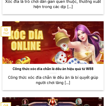
Xóc đĩa là trò chơi dân gian quen thuộc, thường xuất
hiện trong các dịp [...]
13
Th7
Công thức xóc đĩa chẵn lẻ đều ăn hiệu quả từ W88
Công thức xóc đĩa chẵn lẻ đều ăn là bí quyết giúp
người chơi tăng [...]
08