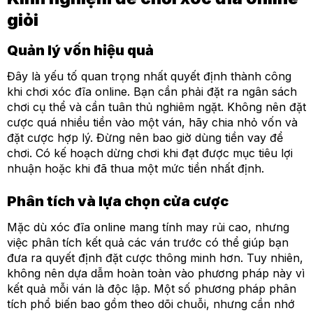
giỏi
Quản lý vốn hiệu quả
Đây là yếu tố quan trọng nhất quyết định thành công
khi chơi xóc đĩa online. Bạn cần phải đặt ra ngân sách
chơi cụ thể và cần tuân thủ nghiêm ngặt. Không nên đặt
cược quá nhiều tiền vào một ván, hãy chia nhỏ vốn và
đặt cược hợp lý. Đừng nên bao giờ dùng tiền vay để
chơi. Có kế hoạch dừng chơi khi đạt được mục tiêu lợi
nhuận hoặc khi đã thua một mức tiền nhất định.
Phân tích và lựa chọn cửa cược
Mặc dù xóc đĩa online mang tính may rủi cao, nhưng
việc phân tích kết quả các ván trước có thể giúp bạn
đưa ra quyết định đặt cược thông minh hơn. Tuy nhiên,
không nên dựa dẫm hoàn toàn vào phương pháp này vì
kết quả mỗi ván là độc lập. Một số phương pháp phân
tích phổ biến bao gồm theo dõi chuỗi, nhưng cần nhớ