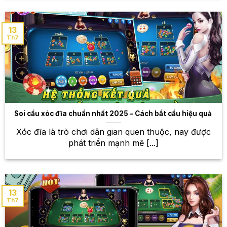
13
Th7
Soi cầu xóc đĩa chuẩn nhất 2025 – Cách bắt cầu hiệu quả
Xóc đĩa là trò chơi dân gian quen thuộc, nay được
phát triển mạnh mẽ [...]
13
Th7