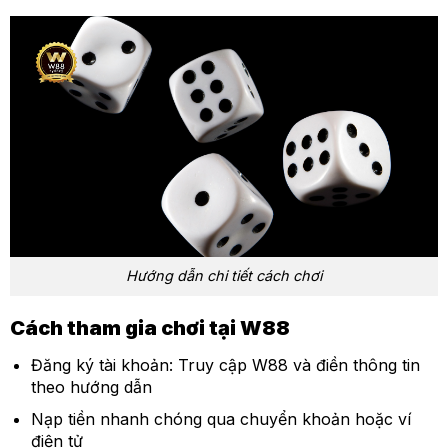
Hướng dẫn chi tiết cách chơi
Cách tham gia chơi tại W88
Đăng ký tài khoản: Truy cập W88 và điền thông tin
theo hướng dẫn
Nạp tiền nhanh chóng qua chuyển khoản hoặc ví
điện tử