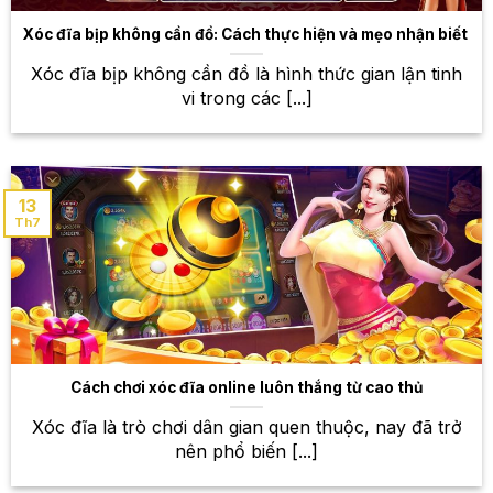
Xóc đĩa bịp không cần đồ: Cách thực hiện và mẹo nhận biết
Xóc đĩa bịp không cần đồ là hình thức gian lận tinh
vi trong các [...]
13
Th7
Cách chơi xóc đĩa online luôn thắng từ cao thủ
Xóc đĩa là trò chơi dân gian quen thuộc, nay đã trở
nên phổ biến [...]