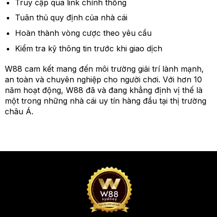
Truy cập qua link chính thống
Tuân thủ quy định của nhà cái
Hoàn thành vòng cược theo yêu cầu
Kiểm tra kỹ thông tin trước khi giao dịch
W88 cam kết mang đến môi trường giải trí lành mạnh,
an toàn và chuyên nghiệp cho người chơi. Với hơn 10
năm hoạt động, W88 đã và đang khẳng định vị thế là
một trong những nhà cái uy tín hàng đầu tại thị trường
châu Á.