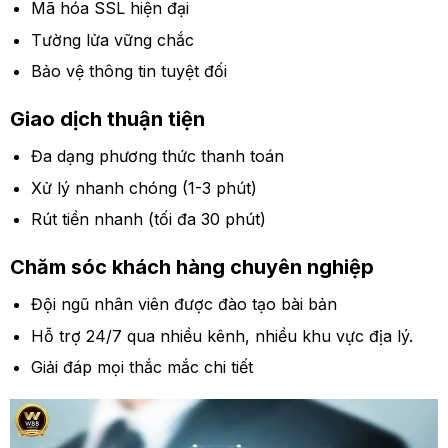
Mã hóa SSL hiện đại
Tường lửa vững chắc
Bảo vệ thông tin tuyệt đối
Giao dịch thuận tiện
Đa dạng phương thức thanh toán
Xử lý nhanh chóng (1-3 phút)
Rút tiền nhanh (tối đa 30 phút)
Chăm sóc khách hàng chuyên nghiệp
Đội ngũ nhân viên được đào tạo bài bản
Hỗ trợ 24/7 qua nhiều kênh, nhiều khu vực địa lý.
Giải đáp mọi thắc mắc chi tiết