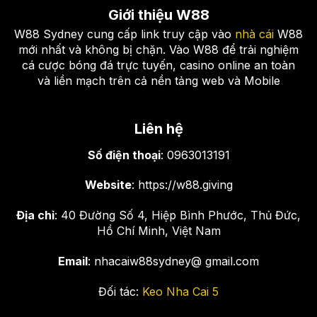
Giới thiệu W88
W88 Sydney cung cấp link truy cập vào
nhà cái
W88
mới nhất và không bị chặn. Vào W88 để trải nghiệm
cá cược bóng đá trực tuyến, casino online an toàn
và liền mạch trên cả nền tảng web và Mobile
Liên hệ
Số điện thoại
: 0963013191
Website
: https://w88.giving
Địa chỉ
: 40 Đường Số 4, Hiệp Bình Phước, Thủ Đức,
Hồ Chí Minh, Việt Nam
Email
: nhacaiw88sydney@ gmail.com
Đối tác:
Keo Nha Cai 5