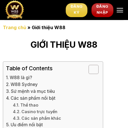
Chuyển
ĐĂNG
ĐĂNG
đến
KÝ
NHẬP
nội
dung
Trang chủ
»
Giới thiệu W88
GIỚI THIỆU W88
Table of Contents
W88 là gì?
W88 Sydney
Sứ mệnh và mục tiêu
Các sản phẩm nổi bật
Thể thao
Casino trực tuyến
Các sản phẩm khác
Ưu điểm nổi bật