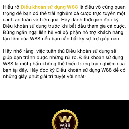
Hiểu rõ
Điều khoản sử dụng W88
là điều vô cùng quan
trọng để bạn có thể trải nghiệm cá cược trực tuyến một
cách an toàn và hiệu quả. Hãy dành thời gian đọc kỹ
Điều khoản sử dụng trước khi bắt đầu tham gia cá cược.
Đừng ngần ngại liên hệ với bộ phận hỗ trợ khách hàng
tận tâm của W88 nếu bạn cần bất kỳ sự trợ giúp nào.
Hãy nhớ rằng, việc tuân thủ Điều khoản sử dụng sẽ
giúp bạn tránh được những rủi ro. Điều khoản sử dụng
W88 là một phần không thể thiếu trong trải nghiệm của
bạn tại đây. Hãy đọc kỹ Điều khoản sử dụng W88 để có
những giây phút giải trí tuyệt vời nhất!