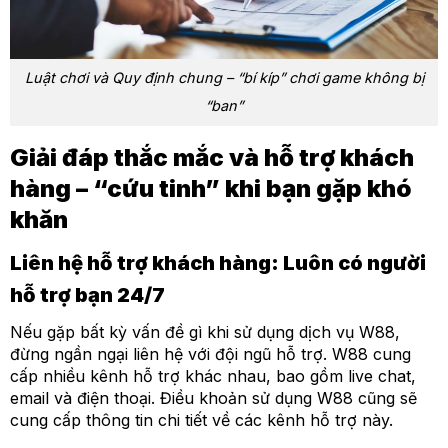
Luật chơi và Quy định chung – “bí kíp” chơi game không bị
“ban”
Giải đáp thắc mắc và hỗ trợ khách
hàng – “cứu tinh” khi bạn gặp khó
khăn
Liên hệ hỗ trợ khách hàng: Luôn có người
hỗ trợ bạn 24/7
Nếu gặp bất kỳ vấn đề gì khi sử dụng dịch vụ W88,
đừng ngần ngại liên hệ với đội ngũ hỗ trợ. W88 cung
cấp nhiều kênh hỗ trợ khác nhau, bao gồm live chat,
email và điện thoại. Điều khoản sử dụng W88 cũng sẽ
cung cấp thông tin chi tiết về các kênh hỗ trợ này.