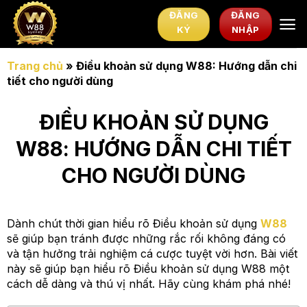
Chuyển
ĐĂNG
ĐĂNG
đến
KÝ
NHẬP
nội
dung
Trang chủ
»
Điều khoản sử dụng W88: Hướng dẫn chi
tiết cho người dùng
ĐIỀU KHOẢN SỬ DỤNG
W88: HƯỚNG DẪN CHI TIẾT
CHO NGƯỜI DÙNG
Dành chút thời gian hiểu rõ Điều khoản sử dụng
W88
sẽ giúp bạn tránh được những rắc rối không đáng có
và tận hưởng trải nghiệm cá cược tuyệt vời hơn. Bài viết
này sẽ giúp bạn hiểu rõ Điều khoản sử dụng W88 một
cách dễ dàng và thú vị nhất. Hãy cùng khám phá nhé!