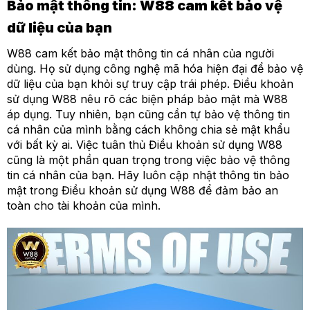
Bảo mật thông tin: W88 cam kết bảo vệ
dữ liệu của bạn
W88 cam kết bảo mật thông tin cá nhân của người
dùng. Họ sử dụng công nghệ mã hóa hiện đại để bảo vệ
dữ liệu của bạn khỏi sự truy cập trái phép. Điều khoản
sử dụng W88 nêu rõ các biện pháp bảo mật mà W88
áp dụng. Tuy nhiên, bạn cũng cần tự bảo vệ thông tin
cá nhân của mình bằng cách không chia sẻ mật khẩu
với bất kỳ ai. Việc tuân thủ Điều khoản sử dụng W88
cũng là một phần quan trọng trong việc bảo vệ thông
tin cá nhân của bạn. Hãy luôn cập nhật thông tin bảo
mật trong Điều khoản sử dụng W88 để đảm bảo an
toàn cho tài khoản của mình.