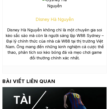
Disney Hà Nguyễn
Disney Hà Nguyễn không chỉ là một chuyên gia soi
kèo sắc sảo mà còn là người sáng lập W88 Sydney –
Đại lý chính thức của nhà cái W88 tại thị trường Việt
Nam. Ông mang đến những kinh nghiệm cá cược thể
thao, phân tích soi kèo bóng đá và mẹo chơi game
đổi thưởng chính xác nhất.
BÀI VIẾT LIÊN QUAN