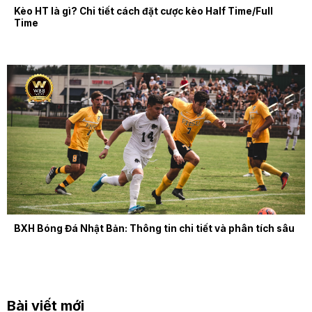
Kèo HT là gì? Chi tiết cách đặt cược kèo Half Time/Full
Time
BXH Bóng Đá Nhật Bản: Thông tin chi tiết và phân tích sâu
Bài viết mới