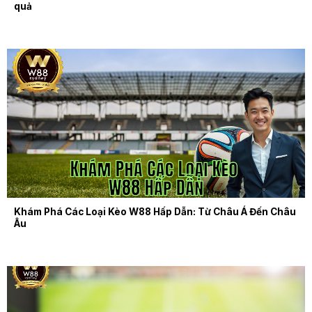
quả
Khám Phá Các Loại Kèo W88 Hấp Dẫn: Từ Châu Á Đến Châu
Âu