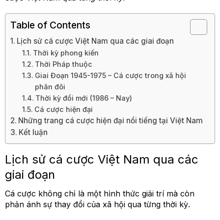
Table of Contents
Lịch sử cá cược Việt Nam qua các giai đoạn
Thời kỳ phong kiến
Thời Pháp thuộc
Giai Đoạn 1945-1975 – Cá cược trong xã hội
phân đôi
Thời kỳ đổi mới (1986 – Nay)
Cá cược hiện đại
Những trang cá cược hiện đại nổi tiếng tại Việt Nam
Kết luận
Lịch sử c
á cược Việt Nam qua các
giai đoạn
Cá cược không chỉ là một hình thức giải trí mà còn
phản ánh sự thay đổi của xã hội qua từng thời kỳ.