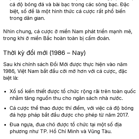
cá độ bóng đá và bài bạc trong các sòng bạc. Đặc
biệt, số đề là một hình thức cá cược rất phổ biến
trong dân gian.
Nhìn chung, cá cược ở miền Nam phát triển mạnh mẽ,
trong khi ở miền Bắc hoàn toàn bị cấm đoán.
Thời kỳ đổi mới (1986 – Nay)
Sau khi chính sách Đổi Mới được thực hiện vào năm
1986, Việt Nam bắt đầu cởi mở hơn với cá cược, đặc
biệt là:
Xổ số kiến thiết được tổ chức rộng rãi trên toàn quốc
nhằm tăng nguồn thu cho ngân sách nhà nước.
Cá cược thể thao được thí điểm, với việc cá độ bóng
đá hợp pháp bắt đầu được cho phép từ năm 2017.
Đua ngựa, đua chó được tổ chức tại một số địa
phương như TP. Hồ Chí Minh và Vũng Tàu.