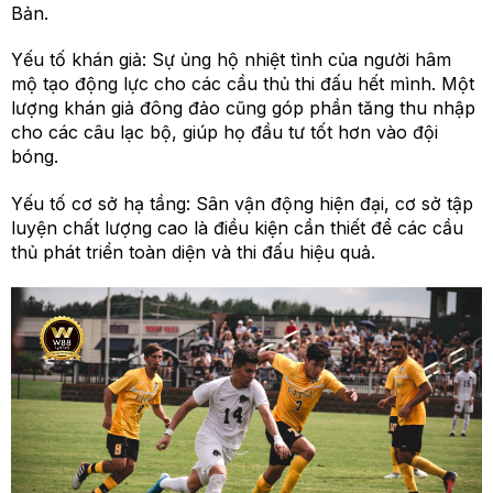
Bản.
Yếu tố khán giả: Sự ủng hộ nhiệt tình của người hâm
mộ tạo động lực cho các cầu thủ thi đấu hết mình. Một
lượng khán giả đông đảo cũng góp phần tăng thu nhập
cho các câu lạc bộ, giúp họ đầu tư tốt hơn vào đội
bóng.
Yếu tố cơ sở hạ tầng: Sân vận động hiện đại, cơ sở tập
luyện chất lượng cao là điều kiện cần thiết để các cầu
thủ phát triển toàn diện và thi đấu hiệu quả.