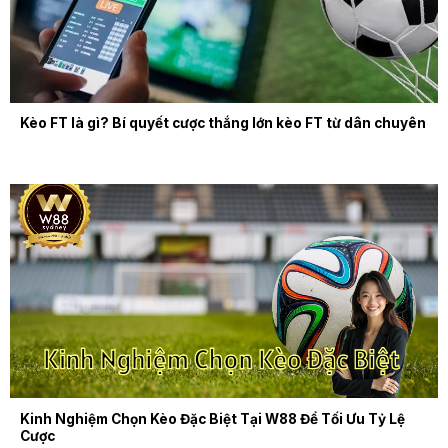
Kèo FT là gì? Bí quyết cược thắng lớn kèo FT từ dân chuyên
Kinh Nghiệm Chọn Kèo Đặc Biệt Tại W88 Để Tối Ưu Tỷ Lệ
Cược