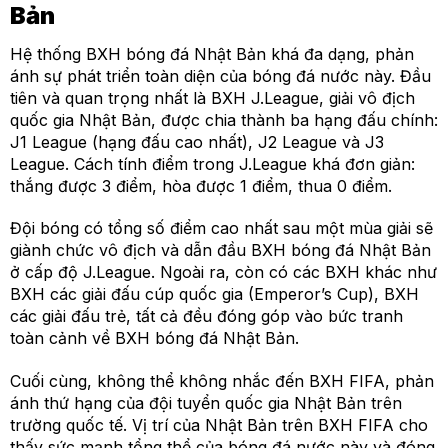
Bản
Hệ thống BXH bóng đá Nhật Bản khá đa dạng, phản
ánh sự phát triển toàn diện của bóng đá nước này. Đầu
tiên và quan trọng nhất là BXH J.League, giải vô địch
quốc gia Nhật Bản, được chia thành ba hạng đấu chính:
J1 League (hạng đấu cao nhất), J2 League và J3
League. Cách tính điểm trong J.League khá đơn giản:
thắng được 3 điểm, hòa được 1 điểm, thua 0 điểm.
Đội bóng có tổng số điểm cao nhất sau một mùa giải sẽ
giành chức vô địch và dẫn đầu BXH bóng đá Nhật Bản
ở cấp độ J.League. Ngoài ra, còn có các BXH khác như
BXH các giải đấu cúp quốc gia (Emperor’s Cup), BXH
các giải đấu trẻ, tất cả đều đóng góp vào bức tranh
toàn cảnh về BXH bóng đá Nhật Bản.
Cuối cùng, không thể không nhắc đến BXH FIFA, phản
ánh thứ hạng của đội tuyển quốc gia Nhật Bản trên
trường quốc tế. Vị trí của Nhật Bản trên BXH FIFA cho
thấy sức mạnh tổng thể của bóng đá nước này và đóng