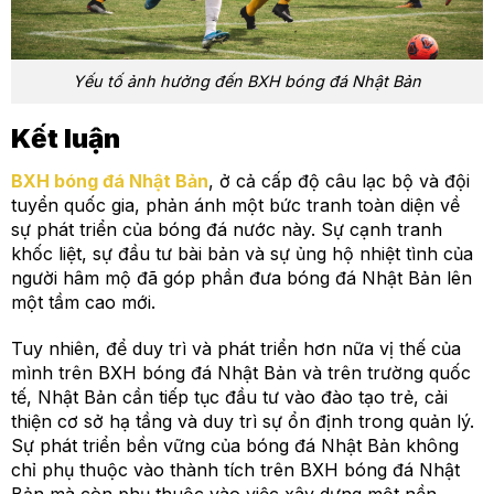
Yếu tố ảnh hưởng đến BXH bóng đá Nhật Bản
Kết luận
BXH bóng đá Nhật Bản
, ở cả cấp độ câu lạc bộ và đội
tuyển quốc gia, phản ánh một bức tranh toàn diện về
sự phát triển của bóng đá nước này. Sự cạnh tranh
khốc liệt, sự đầu tư bài bản và sự ủng hộ nhiệt tình của
người hâm mộ đã góp phần đưa bóng đá Nhật Bản lên
một tầm cao mới.
Tuy nhiên, để duy trì và phát triển hơn nữa vị thế của
mình trên BXH bóng đá Nhật Bản và trên trường quốc
tế, Nhật Bản cần tiếp tục đầu tư vào đào tạo trẻ, cải
thiện cơ sở hạ tầng và duy trì sự ổn định trong quản lý.
Sự phát triển bền vững của bóng đá Nhật Bản không
chỉ phụ thuộc vào thành tích trên BXH bóng đá Nhật