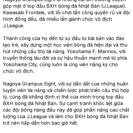
góp mặt ở top đầu BXH bóng đá Nhật Bản (J.League).
Kawasaki Frontale, với lối chơi tấn công quyến rũ và đội
hình đồng đều, đã nhiều lần giành chức vô địch
J.League.
Thành công của họ đến từ sự đầu tư bài bản vào đào
tạo trẻ, xây dựng một học viện bóng đá hiện đại và thu
hút những cầu thủ tài năng. Yokohama F. Marinos, với
truyền thống lâu đời và sự hậu thuẫn mạnh mẽ từ phía
Yokohama City, cũng luôn là ứng viên nặng ký cho
chức vô địch.
Nagoya Grampus Eight, với sự dẫn dắt của những huấn
luyện viên tài năng và chiến lược phát triển cầu thủ hợp
lý, cũng đã khẳng định vị thế của mình trong top đầu
BXH bóng đá Nhật Bản. Sự cạnh tranh khốc liệt giữa
các đội bóng hàng đầu này đã góp phần nâng cao chất
lượng của J.League và làm cho BXH bóng đá Nhật Bản
trở nên hấp dẫn hơn bao giờ hết.