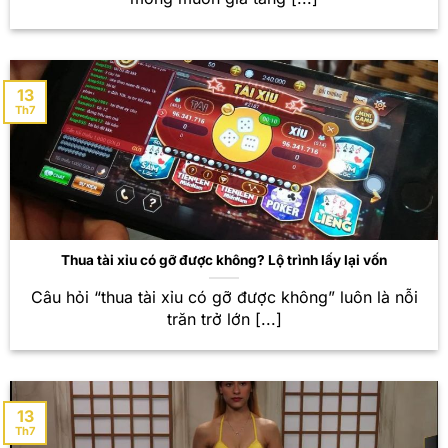
Kèo cược đa dạng
W88 cam kết mang đến cho bạn tỷ lệ trả thưởng
13
cạnh tranh nhất trên thị trường. Với hệ thống kèo
Th7
cược đa dạng, bạn sẽ có nhiều lựa chọn để tối đa
hóa cơ hội chiến thắng. Ngoài ra, W88 thường xuyên
cập nhật tỷ lệ kèo cược để đảm bảo tính chính xác
và minh bạch.
Thua tài xỉu có gỡ được không? Lộ trình lấy lại vốn
Câu hỏi “thua tài xỉu có gỡ được không” luôn là nỗi
trăn trở lớn [...]
13
Th7