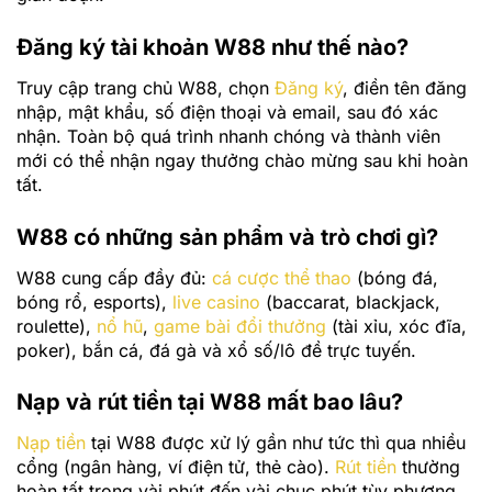
đến cho bạn cơ hội trở thành triệu phú chỉ trong một
Đăng ký tài khoản W88 như thế nào?
đêm.
Truy cập trang chủ W88, chọn
Đăng ký
, điền tên đăng
Link truy cập W88: Luôn cập
nhập, mật khẩu, số điện thoại và email, sau đó xác
nhật, luôn ổn định
nhận. Toàn bộ quá trình nhanh chóng và thành viên
mới có thể nhận ngay thưởng chào mừng sau khi hoàn
Để đảm bảo bạn luôn có thể truy cập vào W88 một
tất.
cách dễ dàng và nhanh chóng, chúng tôi cung cấp
các link truy cập mới nhất, được cập nhật 24/7. Các
W88 có những sản phẩm và trò chơi gì?
link này được kiểm tra thường xuyên và đảm bảo
không bị chặn. Hãy yên tâm truy cập và trải nghiệm
W88 cung cấp đầy đủ:
cá cược thể thao
(bóng đá,
những sản phẩm cá cược tuyệt vời của W88. Chúng
bóng rổ, esports),
live casino
(baccarat, blackjack,
tôi luôn nỗ lực để mang đến cho bạn trải nghiệm tốt
roulette),
nổ hũ
,
game bài đổi thưởng
(tài xỉu, xóc đĩa,
nhất.
poker), bắn cá, đá gà và xổ số/lô đề trực tuyến.
W88 Web: Trải nghiệm cá cược trên
Nạp và rút tiền tại W88 mất bao lâu?
máy tính
Nạp tiền
tại W88 được xử lý gần như tức thì qua nhiều
cổng (ngân hàng, ví điện tử, thẻ cào).
Rút tiền
thường
Truy cập W88 web trên máy tính hoặc laptop của
hoàn tất trong vài phút đến vài chục phút tùy phương