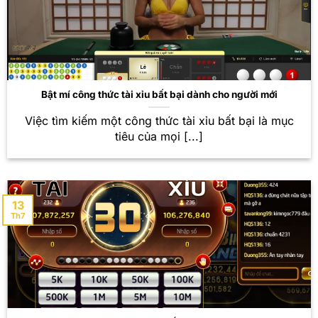
Thế giới thể thao rộng mở – Sân chơi cá cược đỉnh cao
tại W88
Kho game bài khổng lồ – Thỏa
Bật mí công thức tài xỉu bất bại dành cho người mới
sức trải nghiệm những trò chơi
Việc tìm kiếm một công thức tài xỉu bất bại là mục
hấp dẫn
tiêu của mọi [...]
Bên cạnh cá cược thể thao, W88 còn sở hữu một
kho game bài khổng lồ với hàng trăm trò chơi đa
dạng, từ những trò chơi truyền thống đến những trò
chơi hiện đại, độc đáo.
13
Th7
Baccarat
Luật chơi đơn giản nhưng không kém phần cuốn hút
đã đưa Baccarat trở thành một trong những trò chơi
bài kinh điển và phổ biến nhất tại các sòng bạc khắp
thế giới. Với luật chơi đơn giản, dễ hiểu, Baccarat thu