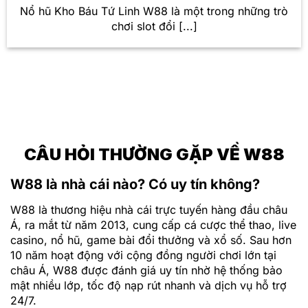
Nổ hũ Kho Báu Tứ Linh W88 là một trong những trò
may của mình với những game bài đổi thưởng hấp
chơi slot đổi [...]
dẫn tại W88 và nhận ngay những phần thưởng giá
trị! Đừng quên tham gia các sự kiện game bài đặc
biệt để nhận thêm nhiều phần thưởng hấp dẫn nhé!
CÂU HỎI THƯỜNG GẶP VỀ W88
W88 là nhà cái nào? Có uy tín không?
W88 là thương hiệu nhà cái trực tuyến hàng đầu châu
Á, ra mắt từ năm 2013, cung cấp cá cược thể thao, live
casino, nổ hũ, game bài đổi thưởng và xổ số. Sau hơn
10 năm hoạt động với cộng đồng người chơi lớn tại
Game bài đổi thưởng – Trải nghiệm đỉnh cao, thắng lớn
châu Á, W88 được đánh giá uy tín nhờ hệ thống bảo
mật nhiều lớp, tốc độ nạp rút nhanh và dịch vụ hỗ trợ
mỗi ngày
24/7.