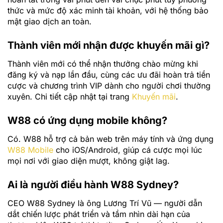
bạn để trải nghiệm cá cược trên màn hình lớn, với
thức và mức độ xác minh tài khoản, với hệ thống bảo
giao diện đầy đủ tính năng.
mật giao dịch an toàn.
W88 Mobile: Cá cược mọi lúc, mọi nơi
Thành viên mới nhận được khuyến mãi gì?
Tải ứng dụng W88 mobile để trải nghiệm cá cược
Thành viên mới có thể nhận thưởng chào mừng khi
mọi lúc, mọi nơi, ngay cả khi bạn đang di chuyển.
đăng ký và nạp lần đầu, cùng các ưu đãi hoàn trả tiền
Ứng dụng được tối ưu hóa cho cả hệ điều hành iOS
cược và chương trình VIP dành cho người chơi thường
và Android, đảm bảo tốc độ load nhanh và giao diện
xuyên. Chi tiết cập nhật tại trang
Khuyến mãi
.
thân thiện.
W88 có ứng dụng mobile không?
Nhà cái uy tín: Đối tác chiến lược của
W88
Có. W88 hỗ trợ cả bản web trên máy tính và ứng dụng
W88 Mobile
cho iOS/Android, giúp cá cược mọi lúc
W88 hợp tác với nhiều
nhà cái uy tín
khác để mang
mọi nơi với giao diện mượt, không giật lag.
đến cho người chơi nhiều sự lựa chọn hơn nữa.
Thông qua các đối tác này, bạn vẫn có thể trải
Ai là người điều hành W88 Sydney?
nghiệm những trò chơi hấp dẫn của W88 một cách
an toàn và bảo mật. Sự hợp tác này đảm bảo rằng
CEO W88 Sydney là ông Lương Trí Vũ — người dẫn
bạn luôn có nhiều lựa chọn và trải nghiệm tốt nhất.
dắt chiến lược phát triển và tầm nhìn dài hạn của