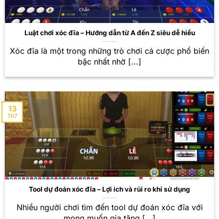
Những pha bóng ném ngoạn mục, những cú dunk
mãn nhãn, tất cả đều được tái hiện sống động tại
W88. Theo dõi các trận đấu NBA, giải bóng rổ nhà
Luật chơi xóc đĩa – Hướng dẫn từ A đến Z siêu dễ hiểu
nghề, và nhiều giải đấu bóng rổ khác trên toàn thế
giới, đặt cược và tận hưởng những giây phút hồi
Xóc đĩa là một trong những trò chơi cá cược phổ biến
hộp, căng thẳng. W88 cung cấp nhiều loại kèo cược
bậc nhất nhờ [...]
khác nhau, giúp bạn có nhiều lựa chọn để tăng cơ
hội chiến thắng.
Thể thao điện tử (Esports) – Cùng hòa
13
mình vào không khí sôi động của các
Th7
trận đấu đỉnh cao
Esports đang ngày càng phát triển mạnh mẽ và thu
hút sự quan tâm của đông đảo giới trẻ. Tại W88, bạn
sẽ được trải nghiệm cá cược trên các tựa game nổi
tiếng như Liên Minh Huyền Thoại, Dota 2, CS:GO,
Tool dự đoán xóc đĩa – Lợi ích và rủi ro khi sử dụng
PUBG… Theo dõi các trận đấu hấp dẫn, đặt cược
vào đội tuyển mình yêu thích và nhận thưởng nếu dự
Nhiều người chơi tìm đến tool dự đoán xóc đĩa với
đoán chính xác.
mong muốn gia tăng [...]