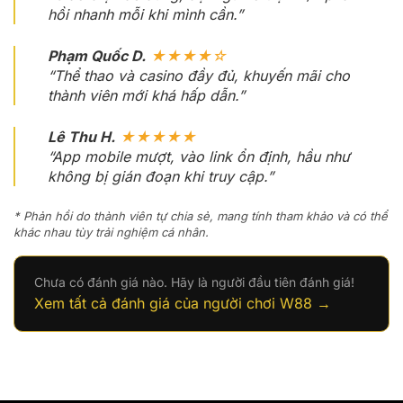
hồi nhanh mỗi khi mình cần.”
Đăng ký tài khoản W88 ngay hôm nay và nhận ngay
thưởng chào mừng hấp dẫn. Bắt đầu hành trình cá
Phạm Quốc D.
★★★★☆
cược của bạn ngay bây giờ và tận hưởng lợi ích của
“Thể thao và casino đầy đủ, khuyến mãi cho
việc sở hữu số vốn lớn hơn, tăng cơ hội chiến thắng
thành viên mới khá hấp dẫn.”
và trải nghiệm những trò chơi thú vị tại W88.
Lê Thu H.
★★★★★
Hoàn trả tiền cược
“App mobile mượt, vào link ổn định, hầu như
không bị gián đoạn khi truy cập.”
W88 cung cấp chương trình hoàn trả tiền cược hấp
dẫn, giúp bạn giảm thiểu rủi ro và tăng cơ hội thắng
* Phản hồi do thành viên tự chia sẻ, mang tính tham khảo và có thể
lớn. Một phần tiền cược của bạn sẽ được hoàn trả
khác nhau tùy trải nghiệm cá nhân.
lại, giúp bạn có thêm vốn để tiếp tục chinh phục
những thử thách mới.
Chưa có đánh giá nào. Hãy là người đầu tiên đánh giá!
Xem tất cả đánh giá của người chơi W88 →
Ưu đãi VIP – Trải nghiệm đẳng cấp dành
cho thành viên VIP
Trở thành thành viên VIP của W88 và tận hưởng
những ưu đãi đặc biệt, chỉ dành riêng cho những