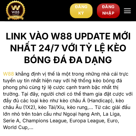
Chuyển
ĐĂNG
ĐĂNG
đến
KÝ
NHẬP
nội
dung
LINK VÀO W88 UPDATE MỚI
NHẤT 24/7 VỚI TỶ LỆ KÈO
BÓNG ĐÁ ĐA DẠNG
W88
khẳng định vị thế là một trong những nhà cái trực
tuyến uy tín nhất hiện nay với hệ thống kèo bóng đá
phong phú cùng tỷ lệ cược cạnh tranh bậc nhất thị
trường. Tại đây, người chơi có thể tham gia đặt cược với
đầy đủ các loại kèo như kèo châu Á (Handicap), kèo
châu Âu (1X2), kèo Tài/Xỉu, kèo rung,… Từ các giải đấu
lớn nhỏ trên toàn cầu như Ngoại hạng Anh, La Liga,
Serie A, Champions League, Europa League, Euro,
World Cup,…