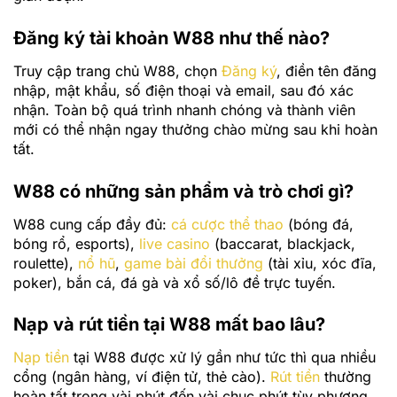
đến cho bạn cơ hội trở thành triệu phú chỉ trong một
Đăng ký tài khoản W88 như thế nào?
đêm.
Truy cập trang chủ W88, chọn
Đăng ký
, điền tên đăng
Link truy cập W88: Luôn cập
nhập, mật khẩu, số điện thoại và email, sau đó xác
nhật, luôn ổn định
nhận. Toàn bộ quá trình nhanh chóng và thành viên
mới có thể nhận ngay thưởng chào mừng sau khi hoàn
Để đảm bảo bạn luôn có thể truy cập vào W88 một
tất.
cách dễ dàng và nhanh chóng, chúng tôi cung cấp
các link truy cập mới nhất, được cập nhật 24/7. Các
W88 có những sản phẩm và trò chơi gì?
link này được kiểm tra thường xuyên và đảm bảo
không bị chặn. Hãy yên tâm truy cập và trải nghiệm
W88 cung cấp đầy đủ:
cá cược thể thao
(bóng đá,
những sản phẩm cá cược tuyệt vời của W88. Chúng
bóng rổ, esports),
live casino
(baccarat, blackjack,
tôi luôn nỗ lực để mang đến cho bạn trải nghiệm tốt
roulette),
nổ hũ
,
game bài đổi thưởng
(tài xỉu, xóc đĩa,
nhất.
poker), bắn cá, đá gà và xổ số/lô đề trực tuyến.
W88 Web: Trải nghiệm cá cược trên
Nạp và rút tiền tại W88 mất bao lâu?
máy tính
Nạp tiền
tại W88 được xử lý gần như tức thì qua nhiều
cổng (ngân hàng, ví điện tử, thẻ cào).
Rút tiền
thường
Truy cập W88 web trên máy tính hoặc laptop của
hoàn tất trong vài phút đến vài chục phút tùy phương