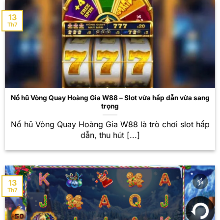
trúng thưởng lớn
13
Th7
Roulette là một trò chơi may rủi hấp dẫn với vòng
quay may mắn. Bạn chỉ cần đặt cược vào số mình dự
đoán và chờ đợi kết quả. Tại W88, bạn sẽ được trải
nghiệm Roulette với giao diện đẹp mắt, mượt mà,
cùng với nhiều bàn chơi khác nhau để lựa chọn.
Thế giới cá cược thể thao đa
Nổ hũ Vòng Quay Hoàng Gia W88 – Slot vừa hấp dẫn vừa sang
trọng
dạng – Từ bóng đá đến thể thao
Nổ hũ Vòng Quay Hoàng Gia W88 là trò chơi slot hấp
điện tử
dẫn, thu hút [...]
W88 không chỉ đơn thuần là một nhà cái cá cược,
mà còn là một thế giới giải trí đa dạng với vô vàn lựa
chọn cá cược thể thao. Danh mục thể thao đa dạng,
từ những môn kinh điển như bóng đá, bóng rổ, quần
13
Th7
vợt đến những bộ môn thể thao điện tử đang hot
hiện nay như Liên Minh Huyền Thoại, Dota 2, CS:GO,
tất cả đều có mặt tại W88. Bạn có thể đặt cược vào