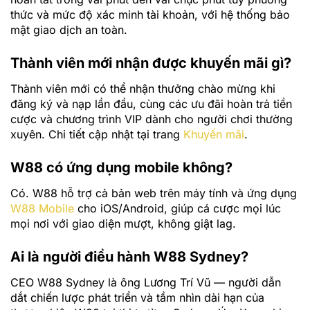
bạn để trải nghiệm cá cược trên màn hình lớn, với
thức và mức độ xác minh tài khoản, với hệ thống bảo
giao diện đầy đủ tính năng.
mật giao dịch an toàn.
W88 Mobile: Cá cược mọi lúc, mọi nơi
Thành viên mới nhận được khuyến mãi gì?
Tải ứng dụng W88 mobile để trải nghiệm cá cược
Thành viên mới có thể nhận thưởng chào mừng khi
mọi lúc, mọi nơi, ngay cả khi bạn đang di chuyển.
đăng ký và nạp lần đầu, cùng các ưu đãi hoàn trả tiền
Ứng dụng được tối ưu hóa cho cả hệ điều hành iOS
cược và chương trình VIP dành cho người chơi thường
và Android, đảm bảo tốc độ load nhanh và giao diện
xuyên. Chi tiết cập nhật tại trang
Khuyến mãi
.
thân thiện.
W88 có ứng dụng mobile không?
Nhà cái uy tín: Đối tác chiến lược của
W88
Có. W88 hỗ trợ cả bản web trên máy tính và ứng dụng
W88 Mobile
cho iOS/Android, giúp cá cược mọi lúc
W88 hợp tác với nhiều
nhà cái uy tín
khác để mang
mọi nơi với giao diện mượt, không giật lag.
đến cho người chơi nhiều sự lựa chọn hơn nữa.
Thông qua các đối tác này, bạn vẫn có thể trải
Ai là người điều hành W88 Sydney?
nghiệm những trò chơi hấp dẫn của W88 một cách
an toàn và bảo mật. Sự hợp tác này đảm bảo rằng
CEO W88 Sydney là ông Lương Trí Vũ — người dẫn
bạn luôn có nhiều lựa chọn và trải nghiệm tốt nhất.
dắt chiến lược phát triển và tầm nhìn dài hạn của