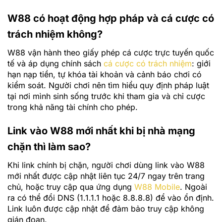
Cá cược thể thao ảo – Thế giới cá
W88 có hoạt động hợp pháp và cá cược có
cược không ngừng nghỉ
trách nhiệm không?
Nếu bạn là người yêu thích sự kịch tính và tốc độ, thì
W88 vận hành theo giấy phép cá cược trực tuyến quốc
cá cược thể thao ảo tại W88 chính là sự lựa chọn
tế và áp dụng chính sách
cá cược có trách nhiệm
: giới
hoàn hảo. Với các trận đấu diễn ra liên tục, bạn có
hạn nạp tiền, tự khóa tài khoản và cảnh báo chơi có
thể đặt cược bất cứ lúc nào, bất cứ nơi đâu. Cá cược
kiểm soát. Người chơi nên tìm hiểu quy định pháp luật
thể thao ảo mang đến cho bạn trải nghiệm cá cược
tại nơi mình sinh sống trước khi tham gia và chỉ cược
nhanh chóng, tiện lợi và không kém phần hấp dẫn.
trong khả năng tài chính cho phép.
Hãy tham gia ngay và trải nghiệm cảm giác hồi hộp,
gay cấn của cá cược thể thao ảo tại W88!
Link vào W88 mới nhất khi bị nhà mạng
Xổ số online – Dự đoán may mắn,
chặn thì làm sao?
trúng thưởng lớn
Khi link chính bị chặn, người chơi dùng link vào W88
mới nhất được cập nhật liên tục 24/7 ngay trên trang
W88 cũng cung cấp dịch vụ xổ số online với nhiều
chủ, hoặc truy cập qua ứng dụng
W88 Mobile
. Ngoài
loại hình xổ số khác nhau, từ xổ số truyền thống đến
ra có thể đổi DNS (1.1.1.1 hoặc 8.8.8.8) để vào ổn định.
xổ số điện tử. Bạn có thể lựa chọn những con số
Link luôn được cập nhật để đảm bảo truy cập không
may mắn của mình và chờ đợi kết quả. Với tỷ lệ
gián đoạn.
trúng thưởng hấp dẫn, xổ số online tại W88 mang