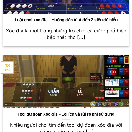
Những pha bóng ném ngoạn mục, những cú dunk
mãn nhãn, tất cả đều được tái hiện sống động tại
W88. Theo dõi các trận đấu NBA, giải bóng rổ nhà
Luật chơi xóc đĩa – Hướng dẫn từ A đến Z siêu dễ hiểu
nghề, và nhiều giải đấu bóng rổ khác trên toàn thế
giới, đặt cược và tận hưởng những giây phút hồi
Xóc đĩa là một trong những trò chơi cá cược phổ biến
hộp, căng thẳng. W88 cung cấp nhiều loại kèo cược
bậc nhất nhờ [...]
khác nhau, giúp bạn có nhiều lựa chọn để tăng cơ
hội chiến thắng.
Thể thao điện tử (Esports) – Cùng hòa
13
mình vào không khí sôi động của các
Th7
trận đấu đỉnh cao
Esports đang ngày càng phát triển mạnh mẽ và thu
hút sự quan tâm của đông đảo giới trẻ. Tại W88, bạn
sẽ được trải nghiệm cá cược trên các tựa game nổi
tiếng như Liên Minh Huyền Thoại, Dota 2, CS:GO,
Tool dự đoán xóc đĩa – Lợi ích và rủi ro khi sử dụng
PUBG… Theo dõi các trận đấu hấp dẫn, đặt cược
vào đội tuyển mình yêu thích và nhận thưởng nếu dự
Nhiều người chơi tìm đến tool dự đoán xóc đĩa với
đoán chính xác.
mong muốn gia tăng [...]