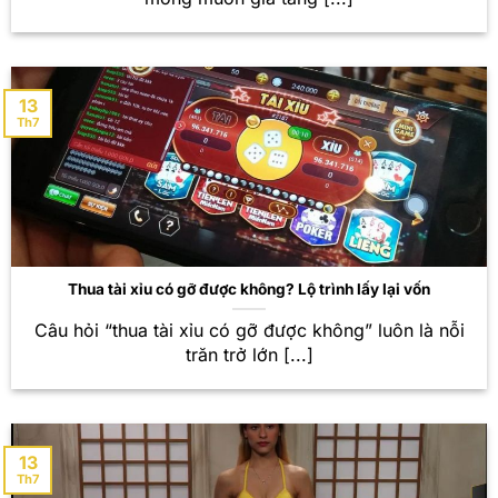
Kèo cược đa dạng
W88 cam kết mang đến cho bạn tỷ lệ trả thưởng
13
cạnh tranh nhất trên thị trường. Với hệ thống kèo
Th7
cược đa dạng, bạn sẽ có nhiều lựa chọn để tối đa
hóa cơ hội chiến thắng. Ngoài ra, W88 thường xuyên
cập nhật tỷ lệ kèo cược để đảm bảo tính chính xác
và minh bạch.
Thua tài xỉu có gỡ được không? Lộ trình lấy lại vốn
Câu hỏi “thua tài xỉu có gỡ được không” luôn là nỗi
trăn trở lớn [...]
13
Th7