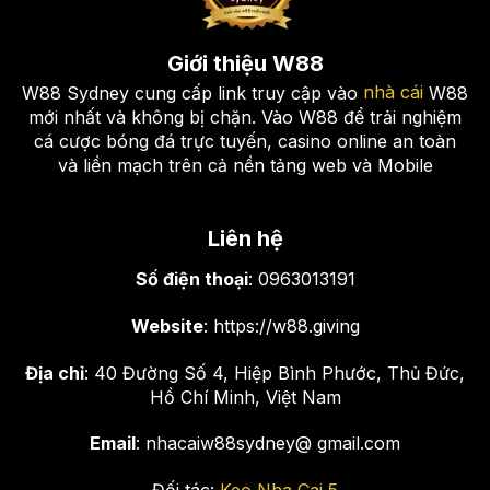
Giới thiệu W88
W88 Sydney cung cấp link truy cập vào
nhà cái
W88
mới nhất và không bị chặn. Vào W88 để trải nghiệm
cá cược bóng đá trực tuyến, casino online an toàn
và liền mạch trên cả nền tảng web và Mobile
Liên hệ
Số điện thoại
: 0963013191
Website
: https://w88.giving
Địa chỉ
: 40 Đường Số 4, Hiệp Bình Phước, Thủ Đức,
Hồ Chí Minh, Việt Nam
Email
: nhacaiw88sydney@ gmail.com