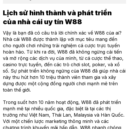
Lịch sử hình thành và phát triển
của nhà cái uy tín W88
Vậy là bạn đã có câu trả lời chính xác về W88 của ai?
Nhà cái W88 được thành lập với mục tiêu mang đến
cho người chơi những trải nghiệm cá cược trực tuyến
hoàn hảo. Từ khi ra đời, W88 đã không ngừng cải tiến
và mở rộng các dịch vụ của mình, từ cá cược thể thao,
casino trực tuyến, đến các trò chơi slot, poker, và xổ
số. Sự phát triển không ngừng của W88 đã giúp nhà cái
này thu hút hơn 10 triệu thành viên tham gia và xây
dựng được một cộng đồng người chơi mạnh mẽ trên
toàn thế giới.
Trong suốt hơn 10 năm hoạt động, W88 đã phát triển
mạnh mẽ tại nhiều quốc gia, đặc biệt là tại các thị
trường như Việt Nam, Thái Lan, Malaysia và Hàn Quốc.
Với một chiến lược marketing thông minh và các
chương trình khuyến mãi hấp dẫn, W88 nhanh chóng