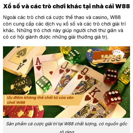
Xổ số và các trò chơi khác tại nhà cái W88
Ngoài các trò chơi cá cược thể thao và casino, W88
còn cung cấp các dịch vụ xổ số và các trò chơi giải trí
khác. Những trò chơi này giúp người chơi thư giãn và
có cơ hội giành được những giải thưởng giá trị.
Sản phẩm cá cược giải trí tại W88 chất lượng, có nguồn gốc
rõ ràng