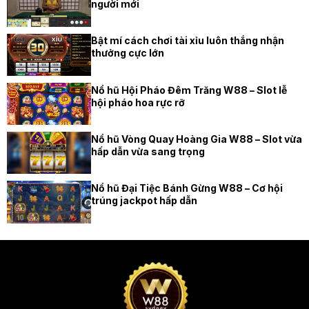
người mới
Bật mí cách chơi tài xỉu luôn thắng nhận
thưởng cực lớn
Nổ hũ Hội Pháo Đêm Trăng W88 – Slot lễ
hội pháo hoa rực rỡ
Nổ hũ Vòng Quay Hoàng Gia W88 – Slot vừa
hấp dẫn vừa sang trọng
Nổ hũ Đại Tiệc Bánh Gừng W88 – Cơ hội
trúng jackpot hấp dẫn