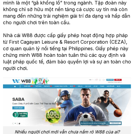
mình là một “gã khổng lồ” trong ngành. Tập đoàn này
không chỉ sở hữu một nền tảng cá cược uy tín mà còn
mang đến những trải nghiệm giải trí đa dạng và hấp dẫn
cho người chơi trên toàn cầu.
Nhà cái W88 được cấp giấy phép hoạt động hợp pháp
từ First Cagayan Leisure & Resort Corporation (CEZA),
cơ quan quản lý nổi tiếng tại Philippines. Giấy phép này
chứng minh W88 hoàn toàn tuân thủ các quy định và
luật pháp quốc tế, đảm bảo quyền lợi và sự an toàn cho
người chơi.
Nhiều người chơi mới vẫn chưa nắm rõ W88 của ai?