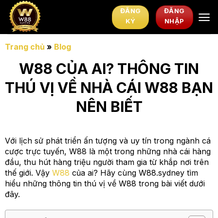
Chuyển
ĐĂNG
ĐĂNG
đến
KÝ
NHẬP
nội
dung
Trang chủ
»
Blog
W88 CỦA AI? THÔNG TIN
THÚ VỊ VỀ NHÀ CÁI W88 BẠN
NÊN BIẾT
Với lịch sử phát triển ấn tượng và uy tín trong ngành cá
cược trực tuyến, W88 là một trong những nhà cái hàng
đầu, thu hút hàng triệu người tham gia từ khắp nơi trên
thế giới. Vậy
W88
của ai? Hãy cùng W88.sydney tìm
hiểu những thông tin thú vị về W88 trong bài viết dưới
đây.