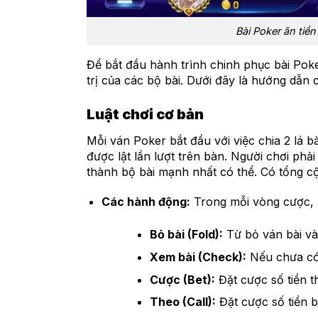
Bài Poker ăn tiề
Để bắt đầu hành trình chinh phục bài Pok
trị của các bộ bài. Dưới đây là hướng dẫn c
Luật chơi cơ bản
Mỗi ván Poker bắt đầu với việc chia 2 lá bà
được lật lần lượt trên bàn. Người chơi phải
thành bộ bài mạnh nhất có thể. Có tổng c
Các hành động:
Trong mỗi vòng cược, 
Bỏ bài (Fold):
Từ bỏ ván bài và
Xem bài (Check):
Nếu chưa có 
Cược (Bet):
Đặt cược số tiền t
Theo (Call):
Đặt cược số tiền b