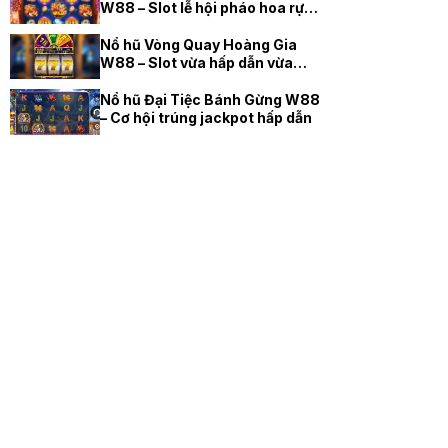
W88 – Slot lễ hội pháo hoa rực
rỡ
Nổ hũ Vòng Quay Hoàng Gia
W88 – Slot vừa hấp dẫn vừa
sang trọng
Nổ hũ Đại Tiệc Bánh Gừng W88
– Cơ hội trúng jackpot hấp dẫn