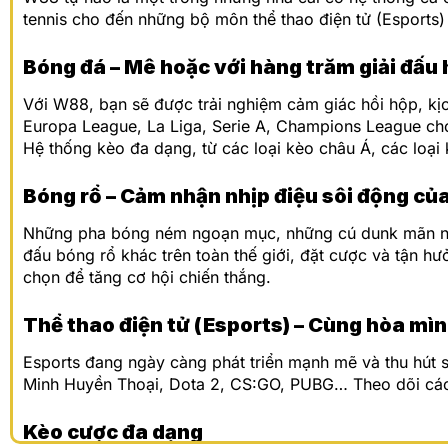
tennis cho đến những bộ môn thể thao điện tử (Esports)
Bóng đá – Mê hoặc với hàng trăm giải đấu
Với W88, bạn sẽ được trải nghiệm cảm giác hồi hộp, kịc
Europa League, La Liga, Serie A, Champions League cho
Hệ thống kèo đa dạng, từ các loại kèo châu Á, các loại
Bóng rổ – Cảm nhận nhịp điệu sôi động củ
Những pha bóng ném ngoạn mục, những cú dunk mãn nhãn,
đấu bóng rổ khác trên toàn thế giới, đặt cược và tận h
chọn để tăng cơ hội chiến thắng.
Thể thao điện tử (Esports) – Cùng hòa mìn
Esports đang ngày càng phát triển mạnh mẽ và thu hút s
Minh Huyền Thoại, Dota 2, CS:GO, PUBG… Theo dõi các 
Kèo cược đa dạng