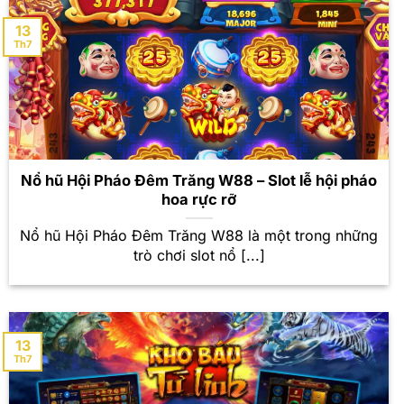
13
Th7
Kho game bài khổng lồ – Thỏa sức t
Nổ hũ Hội Pháo Đêm Trăng W88 – Slot lễ hội pháo
hoa rực rỡ
Bên cạnh cá cược thể thao, W88 còn sở hữu một kho game
đáo.
Nổ hũ Hội Pháo Đêm Trăng W88 là một trong những
trò chơi slot nổ [...]
Baccarat
Luật chơi đơn giản nhưng không kém phần cuốn hút đã đư
luật chơi đơn giản, dễ hiểu, Baccarat thu hút được rất 
13
chơi khác nhau để lựa chọn.
Th7
Blackjack