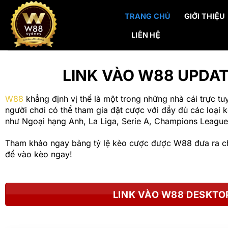
Chuyển
TRANG CHỦ
GIỚI THIỆU
đến
nội
LIÊN HỆ
dung
LINK VÀO W88 UPDAT
W88
khẳng định vị thế là một trong những nhà cái trực tu
người chơi có thể tham gia đặt cược với đầy đủ các loại 
như Ngoại hạng Anh, La Liga, Serie A, Champions Leagu
Tham khảo ngay bảng tỷ lệ kèo cược được W88 đưa ra ch
để vào kèo ngay!
LINK VÀO W88 DESKTO