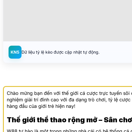
KN5
Dữ liệu tỷ lệ kèo được cập nhật tự động.
Chào mừng bạn đến với thế giới cá cược trực tuyến sô
nghiệm giải trí đỉnh cao với đa dạng trò chơi, tỷ lệ c
hàng đầu của giới trẻ hiện nay!
Thế giới thể thao rộng mở – Sân ch
W88 tự hào là một trong những nhà cái có hệ thống cá 