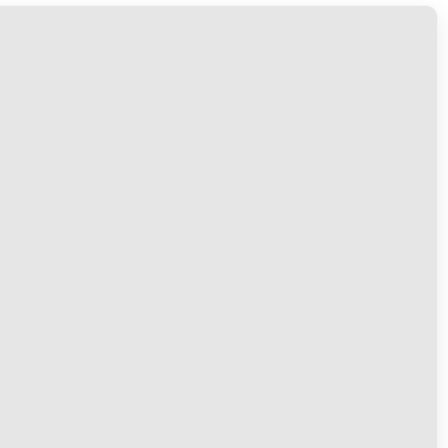
Hai dòng kèo