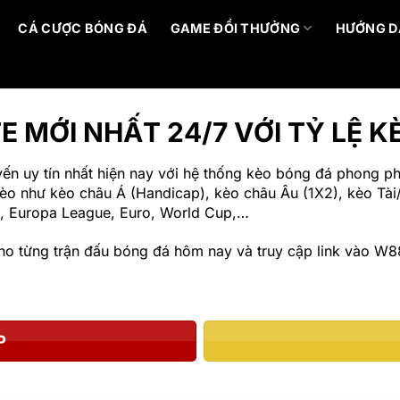
CÁ CƯỢC BÓNG ĐÁ
GAME ĐỔI THƯỞNG
HƯỚNG D
E MỚI NHẤT 24/7 VỚI TỶ LỆ 
yến uy tín nhất hiện nay với hệ thống kèo bóng đá phong phú
kèo như kèo châu Á (Handicap), kèo châu Âu (1X2), kèo Tài/
e, Europa League, Euro, World Cup,…
o từng trận đấu bóng đá hôm nay và truy cập link vào W88
P