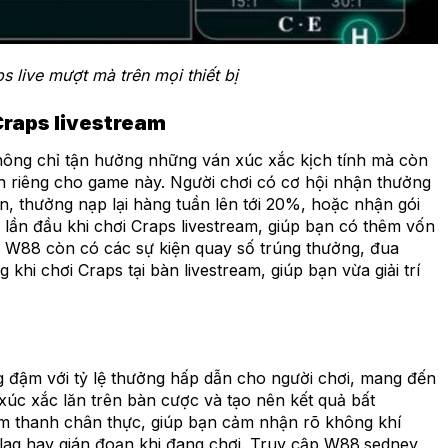
s live mượt mà trên mọi thiết bị
Craps livestream
hông chỉ tận hưởng những ván xúc xắc kịch tính mà còn
 riêng cho game này. Người chơi có cơ hội nhận thưởng
ạn, thưởng nạp lại hàng tuần lên tới 20%, hoặc nhận gói
lần đầu khi chơi Craps livestream, giúp bạn có thêm vốn
, W88 còn có các sự kiện quay số trúng thưởng, đua
khi chơi Craps tại bàn livestream, giúp bạn vừa giải trí
 đậm với tỷ lệ thưởng hấp dẫn cho người chơi, mang đến
xúc xắc lăn trên bàn cược và tạo nên kết quả bất
âm thanh chân thực, giúp bạn cảm nhận rõ không khí
 lag hay gián đoạn khi đang chơi. Truy cập W88.sedney