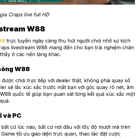
ia Craps live full HD
vestream W88
88
trực tuyến ngày càng thu hút người chơi nhờ sự kịch
 Craps livestream W88 mang đến cho bạn trải nghiệm chân
 thấy ở các nền tảng khác.
ừ sòng W88
được chơi trực tiếp với dealer thật, không phải quay số
er sẽ lắc xúc xắc trước mắt bạn với góc quay rõ nét, âm
g W88 quốc tế giúp bạn quan sát từng kết quả xúc xắc một
 quả.
i và PC
bất cứ lúc nào, bất cứ nơi đâu với tốc độ mượt mà trên
. Game tối ưu giao diện trực quan, thao tác đặt cược