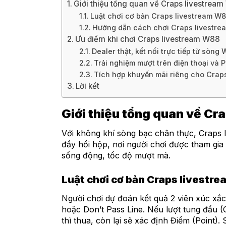
Giới thiệu tổng quan về Craps livestrea
Luật chơi cơ bản Craps livestream W
Hướng dẫn cách chơi Craps livestr
Ưu điểm khi chơi Craps livestream W88
Dealer thật, kết nối trực tiếp từ sòng
Trải nghiệm mượt trên điện thoại và 
Tích hợp khuyến mãi riêng cho Craps
Lời kết
Giới thiệu tổng quan về C
Với không khí sòng bạc chân thực, Craps 
đầy hồi hộp, nơi người chơi được tham gia
sống động, tốc độ mượt mà.
Luật chơi cơ bản Craps livestr
Người chơi dự đoán kết quả 2 viên xúc xắc
hoặc Don’t Pass Line. Nếu lượt tung đầu (C
thì thua, còn lại sẽ xác định Điểm (Point).