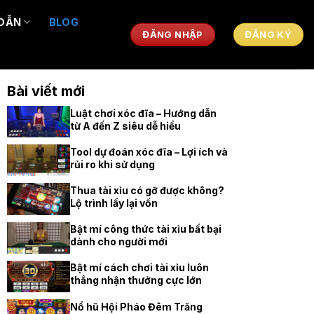
DẪN
BLOG
ĐĂNG NHẬP
ĐĂNG KÝ
Bài viết mới
Luật chơi xóc đĩa – Hướng dẫn
từ A đến Z siêu dễ hiểu
Tool dự đoán xóc đĩa – Lợi ích và
rủi ro khi sử dụng
Thua tài xỉu có gỡ được không?
Lộ trình lấy lại vốn
Bật mí công thức tài xỉu bất bại
dành cho người mới
Bật mí cách chơi tài xỉu luôn
thắng nhận thưởng cực lớn
Nổ hũ Hội Pháo Đêm Trăng