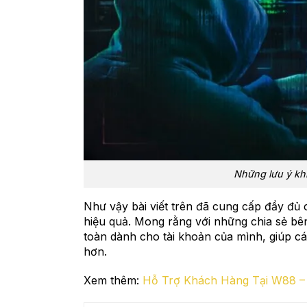
Những lưu ý khi
Như vậy bài viết trên đã cung cấp đầy đủ 
hiệu quả. Mong rằng với những chia sẻ bê
toàn dành cho tài khoản của mình, giúp cá
hơn.
Xem thêm:
Hỗ Trợ Khách Hàng Tại W88 – 