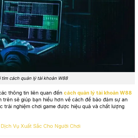
 tìm cách quản lý tài khoản W88
các thông tin liên quan đến
cách quản lý tài khoản W88
n trên sẽ giúp bạn hiểu hơn về cách để bảo đảm sự an
c trải nghiệm chơi game được hiệu quả và chất lượng
Dịch Vụ Xuất Sắc Cho Người Chơi