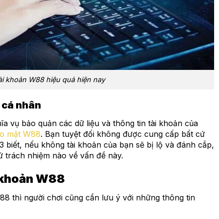
ài khoản W88 hiệu quả hiện nay
n cá nhân
ĩa vụ bảo quản các dữ liệu và thông tin tài khoản của
ảo mật W88
. Bạn tuyệt đối không được cung cấp bất cứ
3 biết, nếu không tài khoản của bạn sẽ bị lộ và đánh cắp,
ứ trách nhiệm nào về vấn đề này.
i khoản W88
8 thì người chơi cũng cần lưu ý với những thông tin