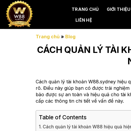
Chuyển
TRANG CHỦ
GIỚI THIỆU
đến
nội
LIÊN HỆ
dung
Trang chủ
»
Blog
CÁCH QUẢN LÝ TÀI 
Cách quản lý tài khoản W88.sydney
hiệu q
rõ. Điều này giúp bạn có được trải nghiệm
bảo được sự an toàn và hiệu quả cho tài 
cấp các thông tin chi tiết về vấn đề này.
Table of Contents
Cách quản lý tài khoản W88 hiệu quả hi