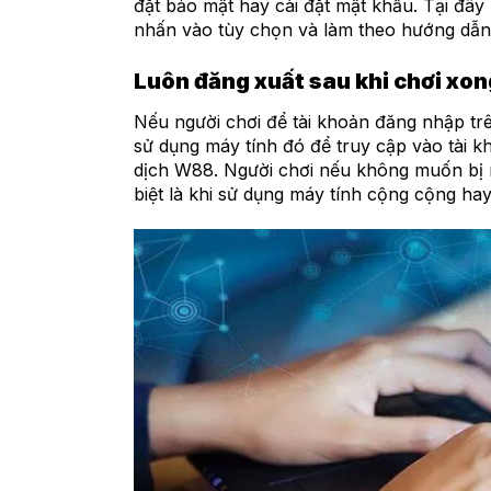
đặt bảo mật hay cài đặt mật khẩu. Tại đây
nhấn vào tùy chọn và làm theo hướng dẫn 
Luôn đăng xuất sau khi chơi xo
Nếu người chơi để tài khoản đăng nhập trê
sử dụng máy tính đó để truy cập vào tài k
dịch W88. Người chơi nếu không muốn bị m
biệt là khi sử dụng máy tính cộng cộng hay