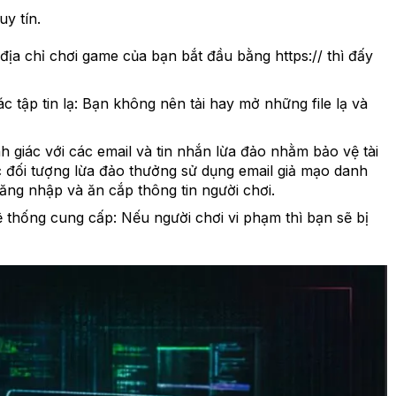
uy tín.
địa chỉ chơi game của bạn bắt đầu bằng https:// thì đấy
c tập tin lạ: Bạn không nên tải hay mở những file lạ và
h giác với các email và tin nhắn lừa đảo nhằm bảo vệ tài
 đối tượng lừa đảo thưởng sử dụng email giả mạo danh
ng nhập và ăn cắp thông tin người chơi.
thống cung cấp: Nếu người chơi vi phạm thì bạn sẽ bị