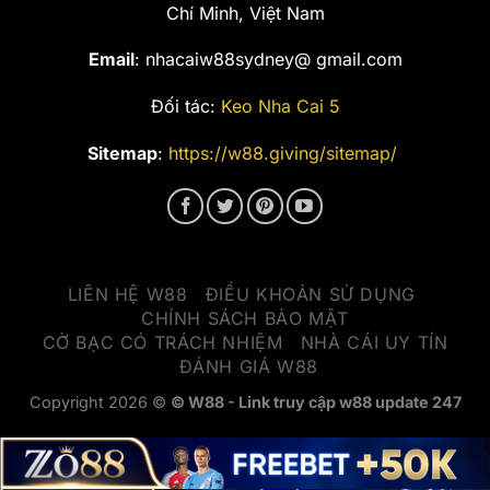
Chí Minh, Việt Nam
toàn và tin cậy
Email
: nhacaiw88sydney@ gmail.com
W88 cam kết bảo mật thông tin cá nhân của người
chơi một cách tuyệt đối. Chúng tôi sử dụng công
Đối tác:
Keo Nha Cai 5
nghệ mã hóa hiện đại để bảo vệ thông tin của bạn
khỏi những truy cập trái phép. An toàn và bảo mật là
Sitemap
:
https://w88.giving/sitemap/
ưu tiên hàng đầu của W88, giúp bạn có thể yên tâm
trải nghiệm cá cược mà không lo lắng về vấn đề bảo
mật thông tin.
Hỗ trợ khách hàng
LIÊN HỆ W88
ĐIỀU KHOẢN SỬ DỤNG
Đội ngũ hỗ trợ khách hàng chuyên nghiệp của W88
CHÍNH SÁCH BẢO MẬT
luôn sẵn sàng hỗ trợ bạn 24/7 qua nhiều kênh khác
CỜ BẠC CÓ TRÁCH NHIỆM
NHÀ CÁI UY TÍN
nhau như chat trực tuyến, email, điện thoại. Bộ phận
ĐÁNH GIÁ W88
chăm sóc khách hàng của chúng tôi luôn sẵn sàng
Copyright 2026 ©
© W88 - Link truy cập w88 update 247
hỗ trợ bạn một cách nhanh chóng và hiệu quả cho
mọi yêu cầu.
Nạp tiền và rút tiền nhanh chóng,