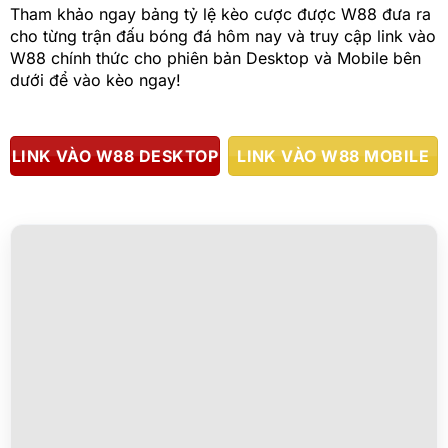
Tham khảo ngay bảng tỷ lệ kèo cược được W88 đưa ra
cho từng trận đấu bóng đá hôm nay và truy cập link vào
W88 chính thức cho phiên bản Desktop và Mobile bên
dưới để vào kèo ngay!
LINK VÀO W88 DESKTOP
LINK VÀO W88 MOBILE
Trận Hot
Tất cả giải đấu
TL Malaysia
Vin88
Kèo TT
Xem bóng
Hôm nay
Ngày mai
10/08