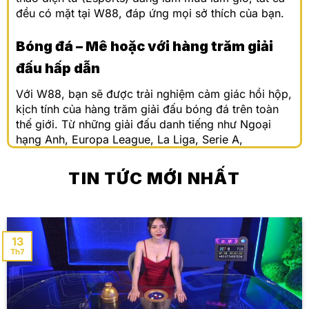
đều có mặt tại W88, đáp ứng mọi sở thích của bạn.
Bóng đá – Mê hoặc với hàng trăm giải
đấu hấp dẫn
Với W88, bạn sẽ được trải nghiệm cảm giác hồi hộp,
kịch tính của hàng trăm giải đấu bóng đá trên toàn
thế giới. Từ những giải đấu danh tiếng như Ngoại
hạng Anh, Europa League, La Liga, Serie A,
Champions League cho đến các giải đấu quốc tế
như World Cup, Euro, Copa America… Bạn sẽ tìm
TIN TỨC MỚI NHẤT
thấy mọi trận đấu mà mình yêu thích. Hệ thống kèo
đa dạng, từ các loại kèo châu Á, các loại kèo châu
Âu, kèo tài xỉu, kèo phạt góc… cho phép bạn lựa
chọn chiến thuật đặt cược phù hợp nhất.
13
Th7
Bóng rổ – Cảm nhận nhịp điệu sôi động
của NBA và nhiều giải đấu khác