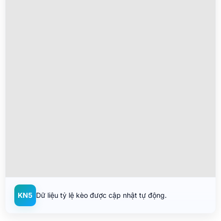
KN5
Dữ liệu tỷ lệ kèo được cập nhật tự động.