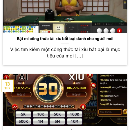
Thế giới thể thao rộng mở – Sân chơi cá cược đỉnh cao
tại W88
Kho game bài khổng lồ – Thỏa
Bật mí công thức tài xỉu bất bại dành cho người mới
sức trải nghiệm những trò chơi
Việc tìm kiếm một công thức tài xỉu bất bại là mục
hấp dẫn
tiêu của mọi [...]
Bên cạnh cá cược thể thao, W88 còn sở hữu một
kho game bài khổng lồ với hàng trăm trò chơi đa
dạng, từ những trò chơi truyền thống đến những trò
chơi hiện đại, độc đáo.
13
Th7
Baccarat
Luật chơi đơn giản nhưng không kém phần cuốn hút
đã đưa Baccarat trở thành một trong những trò chơi
bài kinh điển và phổ biến nhất tại các sòng bạc khắp
thế giới. Với luật chơi đơn giản, dễ hiểu, Baccarat thu