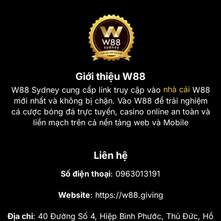
người chơi thân thiết. Bạn sẽ được hưởng những
quyền lợi cao cấp như hỗ trợ khách hàng riêng biệt,
tỷ lệ hoàn trả cao hơn, và nhiều phần quà giá trị
khác.
Giao diện thân thiện, dễ sử dụng
– Cá cược mượt mà, không giật
Giới thiệu W88
lag
W88 Sydney cung cấp link truy cập vào
nhà cái
W88
mới nhất và không bị chặn. Vào W88 để trải nghiệm
W88 sở hữu giao diện hiện đại, thân thiện, dễ sử
cá cược bóng đá trực tuyến, casino online an toàn và
dụng, ngay cả với những người mới bắt đầu. Tất cả
liền mạch trên cả nền tảng web và Mobile
các tính năng đều được bố trí một cách logic, giúp
bạn dễ dàng tìm kiếm và sử dụng các dịch vụ của
W88. Hệ thống hoạt động mượt mà, không giật lag,
Liên hệ
đảm bảo bạn có thể trải nghiệm cá cược một cách
Số điện thoại
: 0963013191
thoải mái nhất. Không cần phải là chuyên gia công
nghệ, bạn cũng có thể dễ dàng làm quen và sử dụng
Website
: https://w88.giving
W88.
Địa chỉ
: 40 Đường Số 4, Hiệp Bình Phước, Thủ Đức, Hồ
Bảo mật thông tin tuyệt đối – An