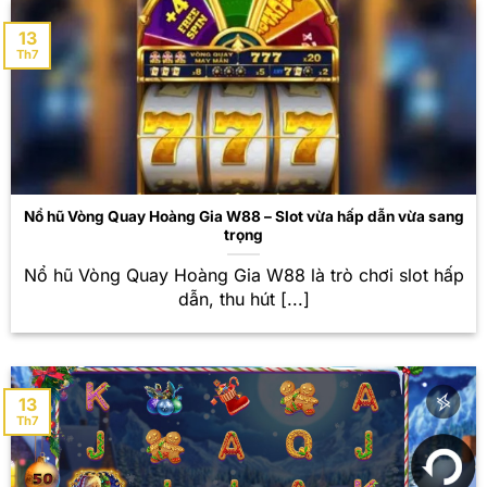
trúng thưởng lớn
13
Th7
Roulette là một trò chơi may rủi hấp dẫn với vòng
quay may mắn. Bạn chỉ cần đặt cược vào số mình dự
đoán và chờ đợi kết quả. Tại W88, bạn sẽ được trải
nghiệm Roulette với giao diện đẹp mắt, mượt mà,
cùng với nhiều bàn chơi khác nhau để lựa chọn.
Thế giới cá cược thể thao đa
Nổ hũ Vòng Quay Hoàng Gia W88 – Slot vừa hấp dẫn vừa sang
trọng
dạng – Từ bóng đá đến thể thao
Nổ hũ Vòng Quay Hoàng Gia W88 là trò chơi slot hấp
điện tử
dẫn, thu hút [...]
W88 không chỉ đơn thuần là một nhà cái cá cược,
mà còn là một thế giới giải trí đa dạng với vô vàn lựa
chọn cá cược thể thao. Danh mục thể thao đa dạng,
từ những môn kinh điển như bóng đá, bóng rổ, quần
13
Th7
vợt đến những bộ môn thể thao điện tử đang hot
hiện nay như Liên Minh Huyền Thoại, Dota 2, CS:GO,
tất cả đều có mặt tại W88. Bạn có thể đặt cược vào