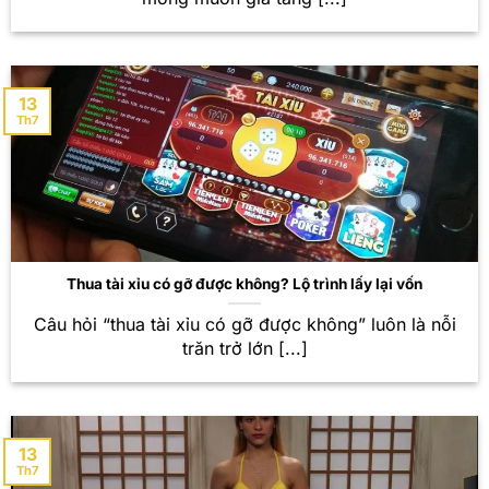
Kèo cược đa dạng
W88 cam kết mang đến cho bạn tỷ lệ trả thưởng
13
cạnh tranh nhất trên thị trường. Với hệ thống kèo
Th7
cược đa dạng, bạn sẽ có nhiều lựa chọn để tối đa
hóa cơ hội chiến thắng. Ngoài ra, W88 thường xuyên
cập nhật tỷ lệ kèo cược để đảm bảo tính chính xác
và minh bạch.
Thua tài xỉu có gỡ được không? Lộ trình lấy lại vốn
Câu hỏi “thua tài xỉu có gỡ được không” luôn là nỗi
trăn trở lớn [...]
13
Th7