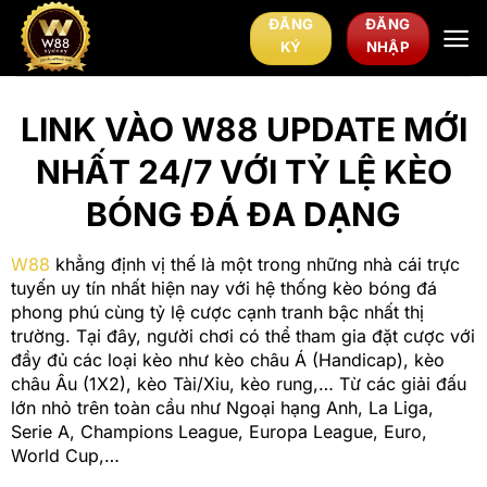
Chuyển
ĐĂNG
ĐĂNG
đến
KÝ
NHẬP
nội
dung
LINK VÀO W88 UPDATE MỚI
NHẤT 24/7 VỚI TỶ LỆ KÈO
BÓNG ĐÁ ĐA DẠNG
W88
khẳng định vị thế là một trong những nhà cái trực
tuyến uy tín nhất hiện nay với hệ thống kèo bóng đá
phong phú cùng tỷ lệ cược cạnh tranh bậc nhất thị
trường. Tại đây, người chơi có thể tham gia đặt cược với
đầy đủ các loại kèo như kèo châu Á (Handicap), kèo
châu Âu (1X2), kèo Tài/Xỉu, kèo rung,… Từ các giải đấu
lớn nhỏ trên toàn cầu như Ngoại hạng Anh, La Liga,
Serie A, Champions League, Europa League, Euro,
World Cup,…