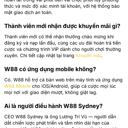
bạn để trải nghiệm cá cược trên màn hình lớn, với
thức và mức độ xác minh tài khoản, với hệ thống bảo
giao diện đầy đủ tính năng.
mật giao dịch an toàn.
W88 Mobile: Cá cược mọi lúc, mọi nơi
Thành viên mới nhận được khuyến mãi gì?
Tải ứng dụng W88 mobile để trải nghiệm cá cược
Thành viên mới có thể nhận thưởng chào mừng khi
mọi lúc, mọi nơi, ngay cả khi bạn đang di chuyển.
đăng ký và nạp lần đầu, cùng các ưu đãi hoàn trả tiền
Ứng dụng được tối ưu hóa cho cả hệ điều hành iOS
cược và chương trình VIP dành cho người chơi thường
và Android, đảm bảo tốc độ load nhanh và giao diện
xuyên. Chi tiết cập nhật tại trang
Khuyến mãi
.
thân thiện.
W88 có ứng dụng mobile không?
Nhà cái uy tín: Đối tác chiến lược của
W88
Có. W88 hỗ trợ cả bản web trên máy tính và ứng dụng
W88 Mobile
cho iOS/Android, giúp cá cược mọi lúc
W88 hợp tác với nhiều
nhà cái uy tín
khác để mang
mọi nơi với giao diện mượt, không giật lag.
đến cho người chơi nhiều sự lựa chọn hơn nữa.
Thông qua các đối tác này, bạn vẫn có thể trải
Ai là người điều hành W88 Sydney?
nghiệm những trò chơi hấp dẫn của W88 một cách
an toàn và bảo mật. Sự hợp tác này đảm bảo rằng
CEO W88 Sydney là ông Lương Trí Vũ — người dẫn
bạn luôn có nhiều lựa chọn và trải nghiệm tốt nhất.
dắt chiến lược phát triển và tầm nhìn dài hạn của