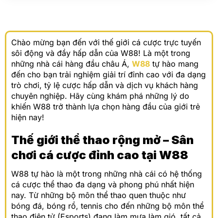
Chào mừng bạn đến với thế giới cá cược trực tuyến
sôi động và đầy hấp dẫn của W88! Là một trong
những nhà cái hàng đầu châu Á,
W88
tự hào mang
đến cho bạn trải nghiệm giải trí đỉnh cao với đa dạng
trò chơi, tỷ lệ cược hấp dẫn và dịch vụ khách hàng
chuyên nghiệp. Hãy cùng khám phá những lý do
khiến W88 trở thành lựa chọn hàng đầu của giới trẻ
hiện nay!
Thế giới thể thao rộng mở – Sân
chơi cá cược đỉnh cao tại W88
W88 tự hào là một trong những nhà cái có hệ thống
cá cược thể thao đa dạng và phong phú nhất hiện
nay. Từ những bộ môn thể thao quen thuộc như
bóng đá, bóng rổ, tennis cho đến những bộ môn thể
thao điện tử (Esports) đang làm mưa làm gió, tất cả