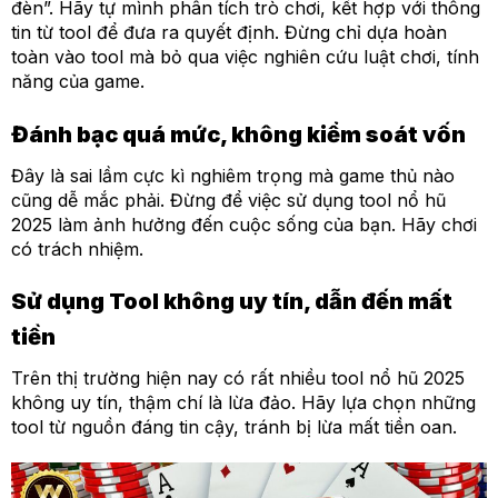
đèn”. Hãy tự mình phân tích trò chơi, kết hợp với thông
tin từ tool để đưa ra quyết định. Đừng chỉ dựa hoàn
toàn vào tool mà bỏ qua việc nghiên cứu luật chơi, tính
năng của game.
Đánh bạc quá mức, không kiểm soát vốn
Đây là sai lầm cực kì nghiêm trọng mà game thủ nào
cũng dễ mắc phải. Đừng để việc sử dụng tool nổ hũ
2025 làm ảnh hưởng đến cuộc sống của bạn. Hãy chơi
có trách nhiệm.
Sử dụng Tool không uy tín, dẫn đến mất
tiền
Trên thị trường hiện nay có rất nhiều tool nổ hũ 2025
không uy tín, thậm chí là lừa đảo. Hãy lựa chọn những
tool từ nguồn đáng tin cậy, tránh bị lừa mất tiền oan.