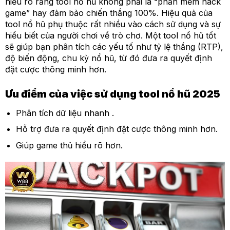
hiểu rõ rằng tool nổ hũ không phải là “phần mềm hack
game” hay đảm bảo chiến thắng 100%. Hiệu quả của
tool nổ hũ phụ thuộc rất nhiều vào cách sử dụng và sự
hiểu biết của người chơi về trò chơ. Một tool nổ hũ tốt
sẽ giúp bạn phân tích các yếu tố như tỷ lệ thắng (RTP),
độ biến động, chu kỳ nổ hũ, từ đó đưa ra quyết định
đặt cược thông minh hơn.
Ưu điểm của việc sử dụng tool nổ hũ 2025
Phân tích dữ liệu nhanh .
Hỗ trợ đưa ra quyết định đặt cược thông minh hơn.
Giúp game thủ hiểu rõ hơn.