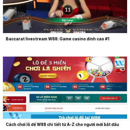
Baccarat livestream W88: Game casino đỉnh cao #1
Cách chơi lô đề W88 chi tiết từ A-Z cho người mới bắt đầu