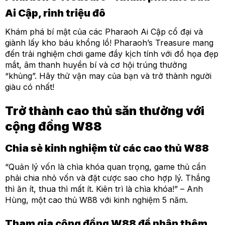
Ai Cập, rinh triệu đô
Khám phá bí mật của các Pharaoh Ai Cập cổ đại và
giành lấy kho báu khổng lồ! Pharaoh’s Treasure mang
đến trải nghiệm chơi game đầy kịch tính với đồ họa đẹp
mắt, âm thanh huyền bí và cơ hội trúng thưởng
“khủng”. Hãy thử vận may của bạn và trở thành người
giàu có nhất!
Trở thành cao thủ săn thưởng với
cộng đồng W88
Chia sẻ kinh nghiệm từ các cao thủ W88
“Quản lý vốn là chìa khóa quan trọng, game thủ cần
phải chia nhỏ vốn và đặt cược sao cho hợp lý. Thắng
thì ăn ít, thua thì mất ít. Kiên trì là chìa khóa!” – Anh
Hùng, một cao thủ W88 với kinh nghiệm 5 năm.
Tham gia cộng đồng W88 để nhận thêm