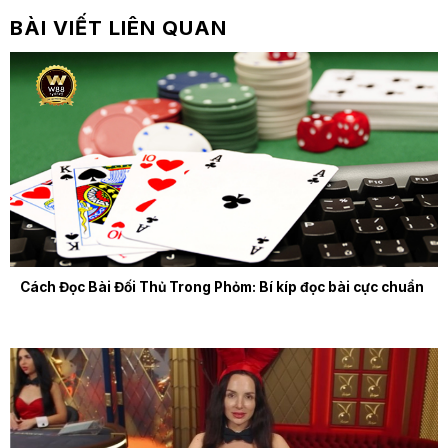
BÀI VIẾT LIÊN QUAN
Cách Đọc Bài Đối Thủ Trong Phỏm: Bí kíp đọc bài cực chuẩn