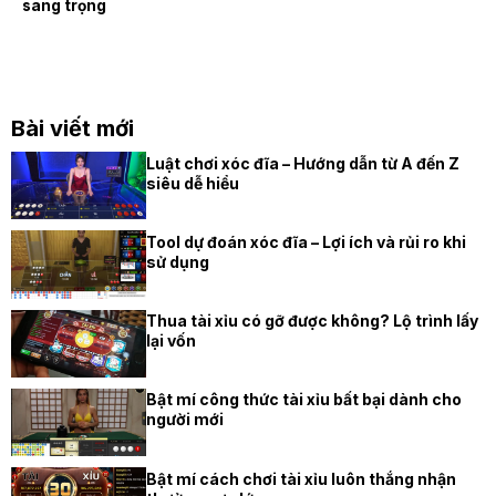
sang trọng
Bài viết mới
Luật chơi xóc đĩa – Hướng dẫn từ A đến Z
siêu dễ hiểu
Tool dự đoán xóc đĩa – Lợi ích và rủi ro khi
sử dụng
Thua tài xỉu có gỡ được không? Lộ trình lấy
lại vốn
Bật mí công thức tài xỉu bất bại dành cho
người mới
Bật mí cách chơi tài xỉu luôn thắng nhận