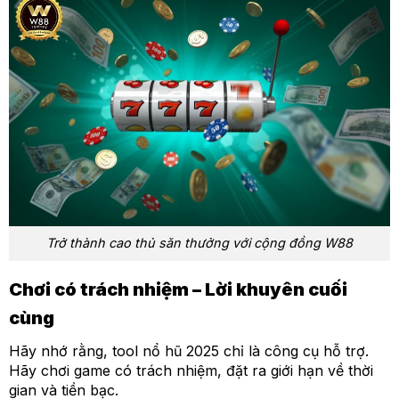
Trở thành cao thủ săn thưởng với cộng đồng W88
Chơi có trách nhiệm – Lời khuyên cuối
cùng
Hãy nhớ rằng, tool nổ hũ 2025 chỉ là công cụ hỗ trợ.
Hãy chơi game có trách nhiệm, đặt ra giới hạn về thời
gian và tiền bạc.