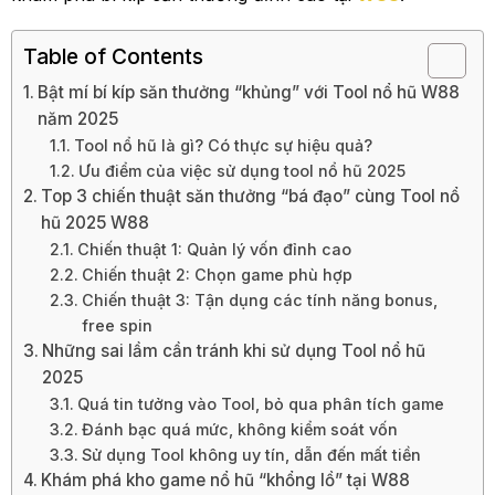
Table of Contents
Bật mí bí kíp săn thưởng “khủng” với Tool nổ hũ W88
năm 2025
Tool nổ hũ là gì? Có thực sự hiệu quả?
Ưu điểm của việc sử dụng tool nổ hũ 2025
Top 3 chiến thuật săn thưởng “bá đạo” cùng Tool nổ
hũ 2025 W88
Chiến thuật 1: Quản lý vốn đỉnh cao
Chiến thuật 2: Chọn game phù hợp
Chiến thuật 3: Tận dụng các tính năng bonus,
free spin
Những sai lầm cần tránh khi sử dụng Tool nổ hũ
2025
Quá tin tưởng vào Tool, bỏ qua phân tích game
Đánh bạc quá mức, không kiểm soát vốn
Sử dụng Tool không uy tín, dẫn đến mất tiền
Khám phá kho game nổ hũ “khổng lồ” tại W88