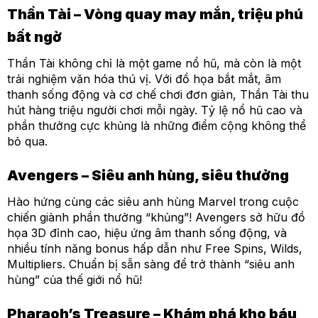
Thần Tài – Vòng quay may mắn, triệu phú
bất ngờ
Thần Tài không chỉ là một game nổ hũ, mà còn là một
trải nghiệm văn hóa thú vị. Với đồ họa bắt mắt, âm
thanh sống động và cơ chế chơi đơn giản, Thần Tài thu
hút hàng triệu người chơi mỗi ngày. Tỷ lệ nổ hũ cao và
phần thưởng cực khủng là những điểm cộng không thể
bỏ qua.
Avengers – Siêu anh hùng, siêu thưởng
Hào hứng cùng các siêu anh hùng Marvel trong cuộc
chiến giành phần thưởng “khủng”! Avengers sở hữu đồ
họa 3D đỉnh cao, hiệu ứng âm thanh sống động, và
nhiều tính năng bonus hấp dẫn như Free Spins, Wilds,
Multipliers. Chuẩn bị sẵn sàng để trở thành “siêu anh
hùng” của thế giới nổ hũ!
Pharaoh’s Treasure – Khám phá kho báu