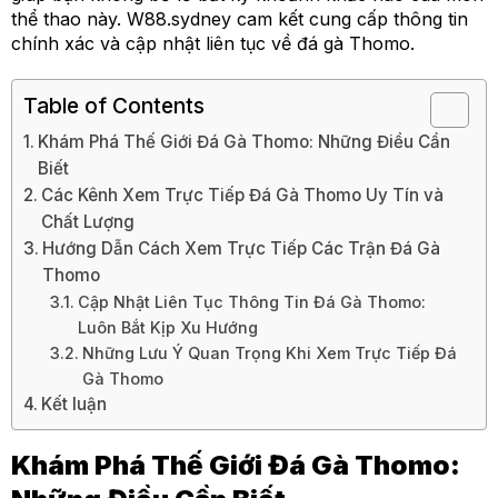
thể thao này. W88.sydney cam kết cung cấp thông tin
chính xác và cập nhật liên tục về đá gà Thomo.
Table of Contents
Khám Phá Thế Giới Đá Gà Thomo: Những Điều Cần
Biết
Các Kênh Xem Trực Tiếp Đá Gà Thomo Uy Tín và
Chất Lượng
Hướng Dẫn Cách Xem Trực Tiếp Các Trận Đá Gà
Thomo
Cập Nhật Liên Tục Thông Tin Đá Gà Thomo:
Luôn Bắt Kịp Xu Hướng
Những Lưu Ý Quan Trọng Khi Xem Trực Tiếp Đá
Gà Thomo
Kết luận
Khám Phá Thế Giới Đá Gà Thomo: