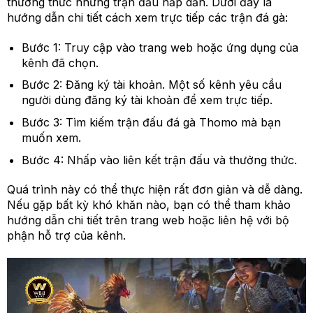
thưởng thức những trận đấu hấp dẫn. Dưới đây là
hướng dẫn chi tiết cách xem trực tiếp các trận đá gà:
Bước 1: Truy cập vào trang web hoặc ứng dụng của
kênh đã chọn.
Bước 2: Đăng ký tài khoản. Một số kênh yêu cầu
người dùng đăng ký tài khoản để xem trực tiếp.
Bước 3: Tìm kiếm trận đấu đá gà Thomo mà bạn
muốn xem.
Bước 4: Nhấp vào liên kết trận đấu và thưởng thức.
Quá trình này có thể thực hiện rất đơn giản và dễ dàng.
Nếu gặp bất kỳ khó khăn nào, bạn có thể tham khảo
hướng dẫn chi tiết trên trang web hoặc liên hệ với bộ
phận hỗ trợ của kênh.