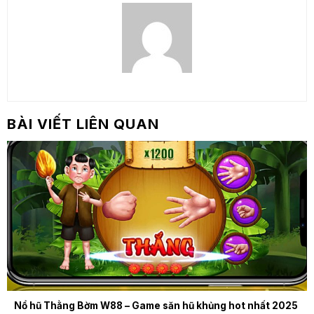
BÀI VIẾT LIÊN QUAN
Nổ hũ Thằng Bờm W88 – Game săn hũ khủng hot nhất 2025