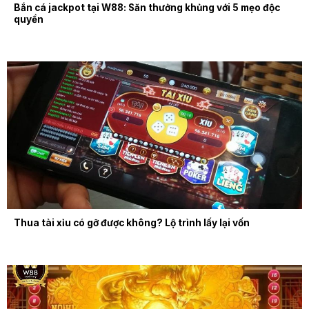
Bắn cá jackpot tại W88: Săn thưởng khủng với 5 mẹo độc
quyền
Thua tài xỉu có gỡ được không? Lộ trình lấy lại vốn