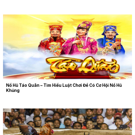
Nổ Hũ Táo Quân – Tìm Hiểu Luật Chơi Để Có Cơ Hội Nổ Hũ
Khủng