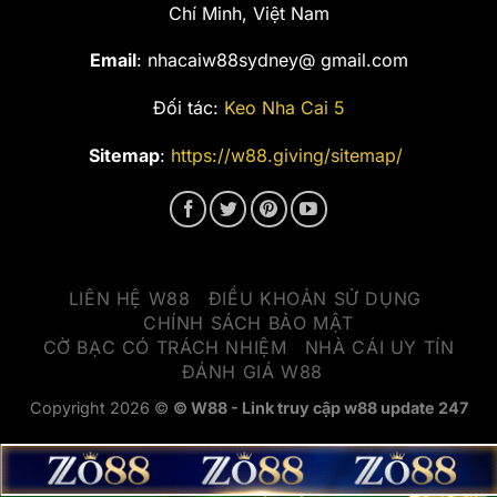
Chí Minh, Việt Nam
toàn và tin cậy
Email
: nhacaiw88sydney@ gmail.com
W88 cam kết bảo mật thông tin cá nhân của người
chơi một cách tuyệt đối. Chúng tôi sử dụng công
Đối tác:
Keo Nha Cai 5
nghệ mã hóa hiện đại để bảo vệ thông tin của bạn
khỏi những truy cập trái phép. An toàn và bảo mật là
Sitemap
:
https://w88.giving/sitemap/
ưu tiên hàng đầu của W88, giúp bạn có thể yên tâm
trải nghiệm cá cược mà không lo lắng về vấn đề bảo
mật thông tin.
Hỗ trợ khách hàng
LIÊN HỆ W88
ĐIỀU KHOẢN SỬ DỤNG
Đội ngũ hỗ trợ khách hàng chuyên nghiệp của W88
CHÍNH SÁCH BẢO MẬT
luôn sẵn sàng hỗ trợ bạn 24/7 qua nhiều kênh khác
CỜ BẠC CÓ TRÁCH NHIỆM
NHÀ CÁI UY TÍN
nhau như chat trực tuyến, email, điện thoại. Bộ phận
ĐÁNH GIÁ W88
chăm sóc khách hàng của chúng tôi luôn sẵn sàng
Copyright 2026 ©
© W88 - Link truy cập w88 update 247
hỗ trợ bạn một cách nhanh chóng và hiệu quả cho
mọi yêu cầu.
Nạp tiền và rút tiền nhanh chóng,