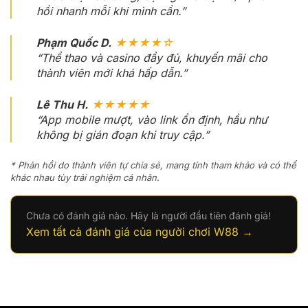
hồi nhanh mỗi khi mình cần.”
Đăng ký tài khoản W88 ngay hôm nay và nhận ngay
thưởng chào mừng hấp dẫn. Bắt đầu hành trình cá
Phạm Quốc D.
★★★★☆
cược của bạn ngay bây giờ và tận hưởng lợi ích của
“Thể thao và casino đầy đủ, khuyến mãi cho
việc sở hữu số vốn lớn hơn, tăng cơ hội chiến thắng
thành viên mới khá hấp dẫn.”
và trải nghiệm những trò chơi thú vị tại W88.
Lê Thu H.
★★★★★
Hoàn trả tiền cược
“App mobile mượt, vào link ổn định, hầu như
không bị gián đoạn khi truy cập.”
W88 cung cấp chương trình hoàn trả tiền cược hấp
dẫn, giúp bạn giảm thiểu rủi ro và tăng cơ hội thắng
* Phản hồi do thành viên tự chia sẻ, mang tính tham khảo và có thể
lớn. Một phần tiền cược của bạn sẽ được hoàn trả
khác nhau tùy trải nghiệm cá nhân.
lại, giúp bạn có thêm vốn để tiếp tục chinh phục
những thử thách mới.
Chưa có đánh giá nào. Hãy là người đầu tiên đánh giá!
Xem tất cả đánh giá của người chơi W88 →
Ưu đãi VIP – Trải nghiệm đẳng cấp dành
cho thành viên VIP
Trở thành thành viên VIP của W88 và tận hưởng
những ưu đãi đặc biệt, chỉ dành riêng cho những