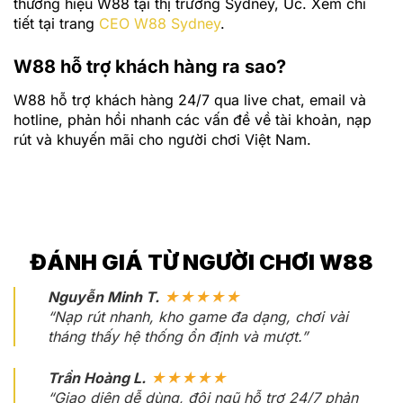
thương hiệu W88 tại thị trường Sydney, Úc. Xem chi
Chương trình khuyến mãi cực
tiết tại trang
CEO W88 Sydney
.
“khủng” – Nhanh tay nhận quà
W88 hỗ trợ khách hàng ra sao?
liền tay!
W88 hỗ trợ khách hàng 24/7 qua live chat, email và
W88 luôn biết cách chiều lòng người chơi với những
hotline, phản hồi nhanh các vấn đề về tài khoản, nạp
chương trình khuyến mãi hấp dẫn, liên tục được cập
rút và khuyến mãi cho người chơi Việt Nam.
nhật. Các chương trình khuyến mãi được thiết kế
riêng biệt, dành tặng phần thưởng chào mừng cho
người chơi mới và những ưu đãi độc quyền cho
thành viên VIP, bạn sẽ luôn có cơ hội nhận được
những phần thưởng giá trị. Đừng bỏ lỡ cơ hội nhận
thêm tiền thưởng, tăng cơ hội chiến thắng và trải
ĐÁNH GIÁ TỪ NGƯỜI CHƠI W88
nghiệm tuyệt vời hơn tại W88! Chúng tôi sẽ thường
xuyên cập nhật các chương trình khuyến mãi mới
Nguyễn Minh T.
★★★★★
nhất trên website, hãy theo dõi để không bỏ lỡ bất
“Nạp rút nhanh, kho game đa dạng, chơi vài
kỳ cơ hội nào nhé!
tháng thấy hệ thống ổn định và mượt.”
Thưởng chào mừng – Khởi đầu thắng lợi
Trần Hoàng L.
★★★★★
“Giao diện dễ dùng, đội ngũ hỗ trợ 24/7 phản
cùng W88