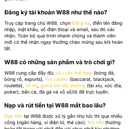
đến cho bạn cơ hội trở thành triệu phú chỉ trong một
Đăng ký tài khoản W88 như thế nào?
đêm.
Truy cập trang chủ W88, chọn
Đăng ký
, điền tên đăng
Link truy cập W88: Luôn cập
nhập, mật khẩu, số điện thoại và email, sau đó xác
nhật, luôn ổn định
nhận. Toàn bộ quá trình nhanh chóng và thành viên
mới có thể nhận ngay thưởng chào mừng sau khi hoàn
Để đảm bảo bạn luôn có thể truy cập vào W88 một
tất.
cách dễ dàng và nhanh chóng, chúng tôi cung cấp
các link truy cập mới nhất, được cập nhật 24/7. Các
W88 có những sản phẩm và trò chơi gì?
link này được kiểm tra thường xuyên và đảm bảo
không bị chặn. Hãy yên tâm truy cập và trải nghiệm
W88 cung cấp đầy đủ:
cá cược thể thao
(bóng đá,
những sản phẩm cá cược tuyệt vời của W88. Chúng
bóng rổ, esports),
live casino
(baccarat, blackjack,
tôi luôn nỗ lực để mang đến cho bạn trải nghiệm tốt
roulette),
nổ hũ
,
game bài đổi thưởng
(tài xỉu, xóc đĩa,
nhất.
poker), bắn cá, đá gà và xổ số/lô đề trực tuyến.
W88 Web: Trải nghiệm cá cược trên
Nạp và rút tiền tại W88 mất bao lâu?
máy tính
Nạp tiền
tại W88 được xử lý gần như tức thì qua nhiều
cổng (ngân hàng, ví điện tử, thẻ cào).
Rút tiền
thường
Truy cập W88 web trên máy tính hoặc laptop của
hoàn tất trong vài phút đến vài chục phút tùy phương