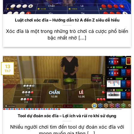
Những pha bóng ném ngoạn mục, những cú dunk
mãn nhãn, tất cả đều được tái hiện sống động tại
W88. Theo dõi các trận đấu NBA, giải bóng rổ nhà
Luật chơi xóc đĩa – Hướng dẫn từ A đến Z siêu dễ hiểu
nghề, và nhiều giải đấu bóng rổ khác trên toàn thế
giới, đặt cược và tận hưởng những giây phút hồi
Xóc đĩa là một trong những trò chơi cá cược phổ biến
hộp, căng thẳng. W88 cung cấp nhiều loại kèo cược
bậc nhất nhờ [...]
khác nhau, giúp bạn có nhiều lựa chọn để tăng cơ
hội chiến thắng.
Thể thao điện tử (Esports) – Cùng hòa
13
mình vào không khí sôi động của các
Th7
trận đấu đỉnh cao
Esports đang ngày càng phát triển mạnh mẽ và thu
hút sự quan tâm của đông đảo giới trẻ. Tại W88, bạn
sẽ được trải nghiệm cá cược trên các tựa game nổi
tiếng như Liên Minh Huyền Thoại, Dota 2, CS:GO,
Tool dự đoán xóc đĩa – Lợi ích và rủi ro khi sử dụng
PUBG… Theo dõi các trận đấu hấp dẫn, đặt cược
vào đội tuyển mình yêu thích và nhận thưởng nếu dự
Nhiều người chơi tìm đến tool dự đoán xóc đĩa với
đoán chính xác.
mong muốn gia tăng [...]