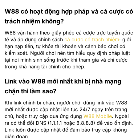
Cá cược thể thao ảo – Thế giới cá
W88 có hoạt động hợp pháp và cá cược có
cược không ngừng nghỉ
trách nhiệm không?
Nếu bạn là người yêu thích sự kịch tính và tốc độ, thì
W88 vận hành theo giấy phép cá cược trực tuyến quốc
cá cược thể thao ảo tại W88 chính là sự lựa chọn
tế và áp dụng chính sách
cá cược có trách nhiệm
: giới
hoàn hảo. Với các trận đấu diễn ra liên tục, bạn có
hạn nạp tiền, tự khóa tài khoản và cảnh báo chơi có
thể đặt cược bất cứ lúc nào, bất cứ nơi đâu. Cá cược
kiểm soát. Người chơi nên tìm hiểu quy định pháp luật
thể thao ảo mang đến cho bạn trải nghiệm cá cược
tại nơi mình sinh sống trước khi tham gia và chỉ cược
nhanh chóng, tiện lợi và không kém phần hấp dẫn.
trong khả năng tài chính cho phép.
Hãy tham gia ngay và trải nghiệm cảm giác hồi hộp,
gay cấn của cá cược thể thao ảo tại W88!
Link vào W88 mới nhất khi bị nhà mạng
Xổ số online – Dự đoán may mắn,
chặn thì làm sao?
trúng thưởng lớn
Khi link chính bị chặn, người chơi dùng link vào W88
mới nhất được cập nhật liên tục 24/7 ngay trên trang
W88 cũng cung cấp dịch vụ xổ số online với nhiều
chủ, hoặc truy cập qua ứng dụng
W88 Mobile
. Ngoài
loại hình xổ số khác nhau, từ xổ số truyền thống đến
ra có thể đổi DNS (1.1.1.1 hoặc 8.8.8.8) để vào ổn định.
xổ số điện tử. Bạn có thể lựa chọn những con số
Link luôn được cập nhật để đảm bảo truy cập không
may mắn của mình và chờ đợi kết quả. Với tỷ lệ
gián đoạn.
trúng thưởng hấp dẫn, xổ số online tại W88 mang