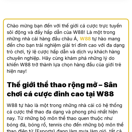
Chào mừng bạn đến với thế giới cá cược trực tuyến
sôi động và đầy hấp dẫn của W88! Là một trong
những nhà cái hàng đầu châu Á,
W88
tự hào mang
đến cho bạn trải nghiệm giải trí đỉnh cao với đa dạng
trò chơi, tỷ lệ cược hấp dẫn và dịch vụ khách hàng
chuyên nghiệp. Hãy cùng khám phá những lý do
khiến W88 trở thành lựa chọn hàng đầu của giới trẻ
hiện nay!
Thế giới thể thao rộng mở – Sân
chơi cá cược đỉnh cao tại W88
W88 tự hào là một trong những nhà cái có hệ thống
cá cược thể thao đa dạng và phong phú nhất hiện
nay. Từ những bộ môn thể thao quen thuộc như
bóng đá, bóng rổ, tennis cho đến những bộ môn thể
thao điện tử (Esports) đang làm mưa làm gió, tất cả