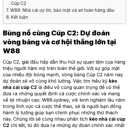
Cúp C2
W88: Nhà cái uy tín, bảo mật và an toàn hàng đầu
Kết luận
Bùng nổ cùng Cúp C2: Dự đoán
vòng bảng và cơ hội thắng lớn tại
W88
Cúp C2, giải đấu hấp dẫn thu hút sự quan tâm của hàng
triệu người hâm mộ trên toàn thế giới. Với sự góp mặt
của nhiều đội bóng mạnh, vòng bảng Cúp C2 năm nay
dự đoán sẽ vô cùng khó lường. Việc tìm hiểu kỹ
kèo
nhà cái cúp C2
là điều vô cùng quan trọng để có thể
đưa ra những quyết định cá cược chính xác và mang
về lợi nhuận cao. W88.sydney, với kinh nghiệm lâu năm
trong lĩnh vực cá cược thể thao, sẽ là người bạn đồng
hành lý tưởng giúp bạn chinh phục những thử thách
này. Chúng tôi sẽ cùng nhau phân tích
kèo nhà cái cúp
C2
chi tiết, từ đó đưa ra những dự đoán chính xác nhất