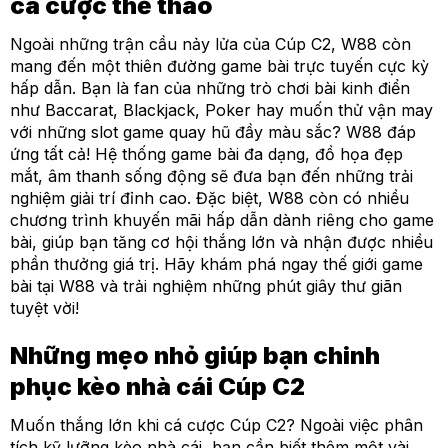
cá cược thể thao
Ngoài những trận cầu nảy lửa của Cúp C2, W88 còn
mang đến một thiên đường game bài trực tuyến cực kỳ
hấp dẫn. Bạn là fan của những trò chơi bài kinh điển
như Baccarat, Blackjack, Poker hay muốn thử vận may
với những slot game quay hũ đầy màu sắc? W88 đáp
ứng tất cả! Hệ thống game bài đa dạng, đồ họa đẹp
mắt, âm thanh sống động sẽ đưa bạn đến những trải
nghiệm giải trí đỉnh cao. Đặc biệt, W88 còn có nhiều
chương trình khuyến mãi hấp dẫn dành riêng cho game
bài, giúp bạn tăng cơ hội thắng lớn và nhận được nhiều
phần thưởng giá trị. Hãy khám phá ngay thế giới game
bài tại W88 và trải nghiệm những phút giây thư giãn
tuyệt vời!
Những mẹo nhỏ giúp bạn chinh
phục kèo nhà cái Cúp C2
Muốn thắng lớn khi cá cược Cúp C2? Ngoài việc phân
tích kỹ lưỡng kèo nhà cái, bạn cần biết thêm một vài