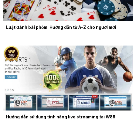
Luật đánh bài phỏm: Hướng dẫn từ A-Z cho người mới
Hướng dẫn sử dụng tính năng live streaming tại W88