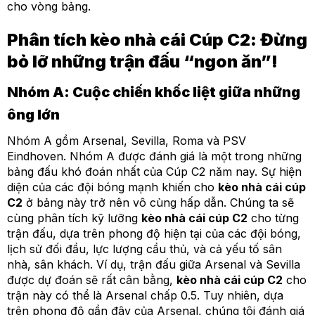
cho vòng bảng.
Phân tích kèo nhà cái Cúp C2: Đừng
bỏ lỡ những trận đấu “ngon ăn”!
Nhóm A: Cuộc chiến khốc liệt giữa những
ông lớn
Nhóm A gồm Arsenal, Sevilla, Roma và PSV
Eindhoven. Nhóm A được đánh giá là một trong những
bảng đấu khó đoán nhất của Cúp C2 năm nay. Sự hiện
diện của các đội bóng mạnh khiến cho
kèo nhà cái cúp
C2
ở bảng này trở nên vô cùng hấp dẫn. Chúng ta sẽ
cùng phân tích kỹ lưỡng
kèo nhà cái cúp C2
cho từng
trận đấu, dựa trên phong độ hiện tại của các đội bóng,
lịch sử đối đầu, lực lượng cầu thủ, và cả yếu tố sân
nhà, sân khách. Ví dụ, trận đấu giữa Arsenal và Sevilla
được dự đoán sẽ rất cân bằng,
kèo nhà cái cúp C2
cho
trận này có thể là Arsenal chấp 0.5. Tuy nhiên, dựa
trên phong độ gần đây của Arsenal, chúng tôi đánh giá