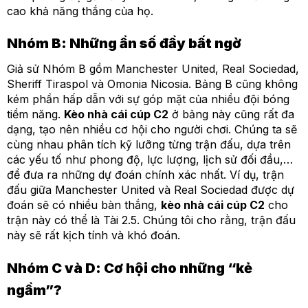
cao khả năng thắng của họ.
Nhóm B: Những ẩn số đầy bất ngờ
Giả sử Nhóm B gồm Manchester United, Real Sociedad,
Sheriff Tiraspol và Omonia Nicosia. Bảng B cũng không
kém phần hấp dẫn với sự góp mặt của nhiều đội bóng
tiềm năng.
Kèo nhà cái cúp C2
ở bảng này cũng rất đa
dạng, tạo nên nhiều cơ hội cho người chơi. Chúng ta sẽ
cùng nhau phân tích kỹ lưỡng từng trận đấu, dựa trên
các yếu tố như phong độ, lực lượng, lịch sử đối đầu,…
để đưa ra những dự đoán chính xác nhất. Ví dụ, trận
đấu giữa Manchester United và Real Sociedad được dự
đoán sẽ có nhiều bàn thắng,
kèo nhà cái cúp C2
cho
trận này có thể là Tài 2.5. Chúng tôi cho rằng, trận đấu
này sẽ rất kịch tính và khó đoán.
Nhóm C và D: Cơ hội cho những “kẻ
ngầm”?