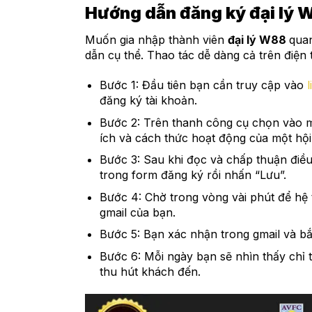
Hướng dẫn đăng ký đại lý 
Muốn gia nhập thành viên
đại lý W88
quan
dẫn cụ thể. Thao tác dễ dàng cả trên điện
Bước 1: Đầu tiên bạn cần truy cập vào
đăng ký tài khoản.
Bước 2: Trên thanh công cụ chọn vào mục
ích và cách thức hoạt động của một hội 
Bước 3: Sau khi đọc và chấp thuận điều
trong form đăng ký rồi nhấn “Lưu”.
Bước 4: Chờ trong vòng vài phút để hệ 
gmail của bạn.
Bước 5: Bạn xác nhận trong gmail và bắ
Bước 6: Mỗi ngày bạn sẽ nhìn thấy chỉ t
thu hút khách đến.