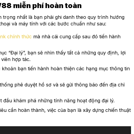
W88 miễn phí hoàn toàn
 trọng nhất là bạn phải ghi danh theo quy trình hướng
 thoại và máy tính với các bước chuẩn như sau:
link chính thức
mà nhà cái cung cấp sau đó tiến hành
 “Đại lý”, bạn sẽ nhìn thấy tất cả những quy định, lợi
viên hợp tác.
 khoản bạn tiến hành hoàn thiện các hạng mục thông tin
thống phê duyệt hồ sơ và sẽ gửi thông báo đến địa chỉ
t đầu khám phá những tính năng hoạt động đại lý.
iêu cần hoàn thành, việc của bạn là xây dựng chiến thuật