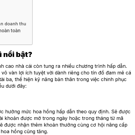
án doanh thu
hoàn toàn
 nổi bật?
ỉnh cao nhà cái còn tung ra nhiều chương trình hấp dẫn.
 vô vàn lợi ích tuyệt vời dành riêng cho tín đồ đam mê cá
tài ba, thể hiện kỹ năng bản thân trong việc chinh phục
ểu dưới đây:
được hưởng mức hoa hồng hấp dẫn theo quy định. Sẽ được
 tài khoản được mở trong ngày hoặc trong tháng từ mã
ạn sẽ được nhận thêm khoản thưởng cùng cơ hội nâng cấp
 hoa hồng cũng tăng.