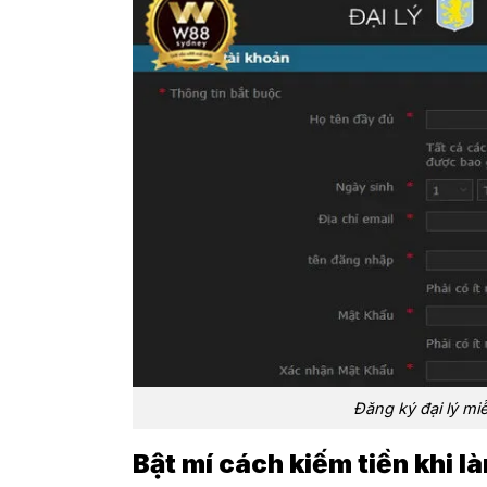
Đăng ký đại lý mi
Bật mí cách kiếm tiền khi l