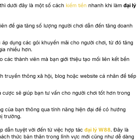
 thì dưới đây là một số cách
kiếm tiền
nhanh khi làm
đại lý
ên để gia tăng số lượng người chơi dẫn đến tăng doanh
c áp dụng các gói khuyến mãi cho người chơi, từ đó tăng
gia nhiều hơn.
các thành viên mà bạn giới thiệu tạo mối liên kết bền
 truyền thông xã hội, blog hoặc website cá nhân để tiếp
 cược sẽ giúp bạn tư vấn cho người chơi tốt hơn trong
ộng của bạn thông qua tính năng hiện đại để có hướng
ị trường.
p dẫn tuyệt vời đến từ việc hợp tác
đại lý W88
. Đây là
hách thức bản thân trong lĩnh vực mới cũng như dễ dàng