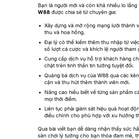
Bạn là người mới và còn khá nhiều lo lắng
W88
được chia sẻ từ chuyên gia:
Xây dựng và mở rộng mạng lưới thành vi
thu và hoa hồng.
Đại lý có thể kiếm thêm thu nhập từ việ
số lượt cá cược và khích lệ người tham 
Cung cấp dịch vụ hỗ trợ khách hàng cho 
chặt trên tinh thần tin tưởng tuyệt đối.
Quảng bá dịch vụ của W88 qua các kênh
cận và thu hút thêm thành viên mới.
Nâng cao hiểu biết về từng sản phẩm cá
mọi thời điểm.
Liên tục phải giám sát hiệu quả hoạt đ
điều chỉnh cho phù hợp với xu hướng th
Qua bài viết bạn dễ dàng nhận thấy sức hấ
sân chơi lý tưởng cho bạn thỏa đam mê, t