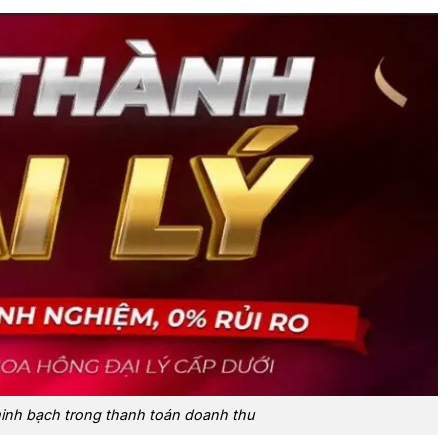
minh bạch trong thanh toán doanh thu