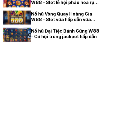
W88 – Slot lễ hội pháo hoa rực
rỡ
Nổ hũ Vòng Quay Hoàng Gia
W88 – Slot vừa hấp dẫn vừa
sang trọng
Nổ hũ Đại Tiệc Bánh Gừng W88
– Cơ hội trúng jackpot hấp dẫn