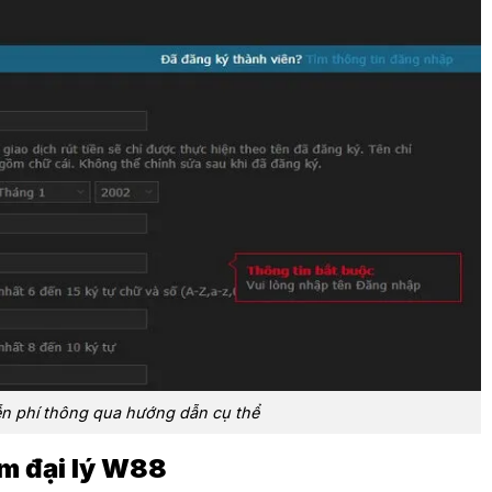
ễn phí thông qua hướng dẫn cụ thể
àm đại lý W88