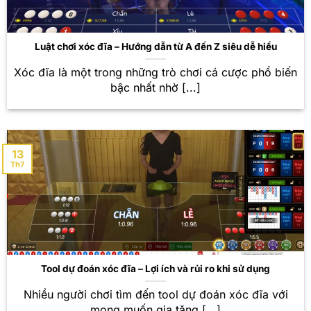
Những pha bóng ném ngoạn mục, những cú dunk
mãn nhãn, tất cả đều được tái hiện sống động tại
W88. Theo dõi các trận đấu NBA, giải bóng rổ nhà
Luật chơi xóc đĩa – Hướng dẫn từ A đến Z siêu dễ hiểu
nghề, và nhiều giải đấu bóng rổ khác trên toàn thế
giới, đặt cược và tận hưởng những giây phút hồi
Xóc đĩa là một trong những trò chơi cá cược phổ biến
hộp, căng thẳng. W88 cung cấp nhiều loại kèo cược
bậc nhất nhờ [...]
khác nhau, giúp bạn có nhiều lựa chọn để tăng cơ
hội chiến thắng.
Thể thao điện tử (Esports) – Cùng hòa
13
mình vào không khí sôi động của các
Th7
trận đấu đỉnh cao
Esports đang ngày càng phát triển mạnh mẽ và thu
hút sự quan tâm của đông đảo giới trẻ. Tại W88, bạn
sẽ được trải nghiệm cá cược trên các tựa game nổi
tiếng như Liên Minh Huyền Thoại, Dota 2, CS:GO,
Tool dự đoán xóc đĩa – Lợi ích và rủi ro khi sử dụng
PUBG… Theo dõi các trận đấu hấp dẫn, đặt cược
vào đội tuyển mình yêu thích và nhận thưởng nếu dự
Nhiều người chơi tìm đến tool dự đoán xóc đĩa với
đoán chính xác.
mong muốn gia tăng [...]