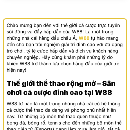
Chào mừng bạn đến với thế giới cá cược trực tuyến
sôi động và đầy hấp dẫn của W88! Là một trong
những nhà cái hàng đầu châu Á,
W88
tự hào mang
đến cho bạn trải nghiệm giải trí đỉnh cao với đa dạng
trò chơi, tỷ lệ cược hấp dẫn và dịch vụ khách hàng
chuyên nghiệp. Hãy cùng khám phá những lý do
khiến W88 trở thành lựa chọn hàng đầu của giới trẻ
hiện nay!
Thế giới thể thao rộng mở – Sân
chơi cá cược đỉnh cao tại W88
W88 tự hào là một trong những nhà cái có hệ thống
cá cược thể thao đa dạng và phong phú nhất hiện
nay. Từ những bộ môn thể thao quen thuộc như
bóng đá, bóng rổ, tennis cho đến những bộ môn thể
thao điện tử (Esports) đang làm mưa làm gió, tất cả