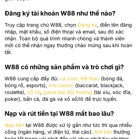
đến cho bạn cơ hội trở thành triệu phú chỉ trong một
Đăng ký tài khoản W88 như thế nào?
đêm.
Truy cập trang chủ W88, chọn
Đăng ký
, điền tên đăng
Link truy cập W88: Luôn cập
nhập, mật khẩu, số điện thoại và email, sau đó xác
nhật, luôn ổn định
nhận. Toàn bộ quá trình nhanh chóng và thành viên
mới có thể nhận ngay thưởng chào mừng sau khi hoàn
Để đảm bảo bạn luôn có thể truy cập vào W88 một
tất.
cách dễ dàng và nhanh chóng, chúng tôi cung cấp
các link truy cập mới nhất, được cập nhật 24/7. Các
W88 có những sản phẩm và trò chơi gì?
link này được kiểm tra thường xuyên và đảm bảo
không bị chặn. Hãy yên tâm truy cập và trải nghiệm
W88 cung cấp đầy đủ:
cá cược thể thao
(bóng đá,
những sản phẩm cá cược tuyệt vời của W88. Chúng
bóng rổ, esports),
live casino
(baccarat, blackjack,
tôi luôn nỗ lực để mang đến cho bạn trải nghiệm tốt
roulette),
nổ hũ
,
game bài đổi thưởng
(tài xỉu, xóc đĩa,
nhất.
poker), bắn cá, đá gà và xổ số/lô đề trực tuyến.
W88 Web: Trải nghiệm cá cược trên
Nạp và rút tiền tại W88 mất bao lâu?
máy tính
Nạp tiền
tại W88 được xử lý gần như tức thì qua nhiều
cổng (ngân hàng, ví điện tử, thẻ cào).
Rút tiền
thường
Truy cập W88 web trên máy tính hoặc laptop của
hoàn tất trong vài phút đến vài chục phút tùy phương