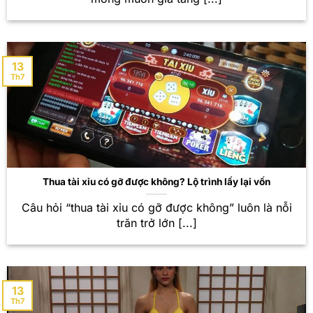
Kèo cược đa dạng
W88 cam kết mang đến cho bạn tỷ lệ trả thưởng
13
cạnh tranh nhất trên thị trường. Với hệ thống kèo
Th7
cược đa dạng, bạn sẽ có nhiều lựa chọn để tối đa
hóa cơ hội chiến thắng. Ngoài ra, W88 thường xuyên
cập nhật tỷ lệ kèo cược để đảm bảo tính chính xác
và minh bạch.
Thua tài xỉu có gỡ được không? Lộ trình lấy lại vốn
Câu hỏi “thua tài xỉu có gỡ được không” luôn là nỗi
trăn trở lớn [...]
13
Th7