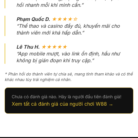
hồi nhanh mỗi khi mình cần.”
Đăng ký tài khoản W88 ngay hôm nay và nhận ngay
thưởng chào mừng hấp dẫn. Bắt đầu hành trình cá
Phạm Quốc D.
★★★★☆
cược của bạn ngay bây giờ và tận hưởng lợi ích của
“Thể thao và casino đầy đủ, khuyến mãi cho
việc sở hữu số vốn lớn hơn, tăng cơ hội chiến thắng
thành viên mới khá hấp dẫn.”
và trải nghiệm những trò chơi thú vị tại W88.
Lê Thu H.
★★★★★
Hoàn trả tiền cược
“App mobile mượt, vào link ổn định, hầu như
không bị gián đoạn khi truy cập.”
W88 cung cấp chương trình hoàn trả tiền cược hấp
dẫn, giúp bạn giảm thiểu rủi ro và tăng cơ hội thắng
* Phản hồi do thành viên tự chia sẻ, mang tính tham khảo và có thể
lớn. Một phần tiền cược của bạn sẽ được hoàn trả
khác nhau tùy trải nghiệm cá nhân.
lại, giúp bạn có thêm vốn để tiếp tục chinh phục
những thử thách mới.
Chưa có đánh giá nào. Hãy là người đầu tiên đánh giá!
Xem tất cả đánh giá của người chơi W88 →
Ưu đãi VIP – Trải nghiệm đẳng cấp dành
cho thành viên VIP
Trở thành thành viên VIP của W88 và tận hưởng
những ưu đãi đặc biệt, chỉ dành riêng cho những