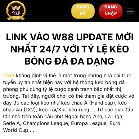
Chuyển
ĐĂNG
ĐĂNG
đến
KÝ
NHẬP
nội
dung
LINK VÀO W88 UPDATE MỚI
NHẤT 24/7 VỚI TỶ LỆ KÈO
BÓNG ĐÁ ĐA DẠNG
W88
khẳng định vị thế là một trong những nhà cái trực
tuyến uy tín nhất hiện nay với hệ thống kèo bóng đá
phong phú cùng tỷ lệ cược cạnh tranh bậc nhất thị
trường. Tại đây, người chơi có thể tham gia đặt cược với
đầy đủ các loại kèo như kèo châu Á (Handicap), kèo
châu Âu (1X2), kèo Tài/Xỉu, kèo rung,… Từ các giải đấu
lớn nhỏ trên toàn cầu như Ngoại hạng Anh, La Liga,
Serie A, Champions League, Europa League, Euro,
World Cup,…