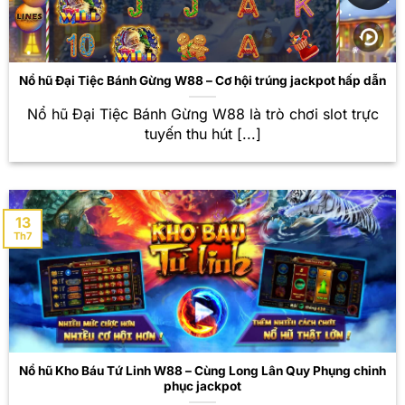
các trận đấu lớn nhỏ, các giải đấu quốc tế và cả
những trận đấu nghiệp dư. Với tỷ lệ cược hấp dẫn và
đa dạng, W88 chắc chắn sẽ đáp ứng được mọi nhu
cầu cá cược của bạn. Chúng tôi cập nhật liên tục các
Nổ hũ Đại Tiệc Bánh Gừng W88 – Cơ hội trúng jackpot hấp dẫn
trận đấu mới nhất, đảm bảo bạn luôn có những lựa
chọn phong phú và cập nhật nhất. Hãy khám phá
Nổ hũ Đại Tiệc Bánh Gừng W88 là trò chơi slot trực
ngay thế giới cá cược thể thao rộng lớn tại W88!
tuyến thu hút [...]
Game bài đổi thưởng – Trải
nghiệm đỉnh cao, thắng lớn mỗi
13
ngày
Th7
Bên cạnh cá cược thể thao, W88 còn cung cấp một
kho game bài đổi thưởng khổng lồ với nhiều trò chơi
hấp dẫn và đa dạng. Từ những game bài kinh điển
như Baccarat, Blackjack, Poker, đến những game bài
hiện đại với đồ họa đẹp mắt và lối chơi thú vị, bạn sẽ
có những trải nghiệm tuyệt vời tại W88. Với hệ thống
Nổ hũ Kho Báu Tứ Linh W88 – Cùng Long Lân Quy Phụng chinh
game bài công bằng và minh bạch, bạn có thể yên
phục jackpot
tâm trải nghiệm và giành chiến thắng. Hãy thử vận