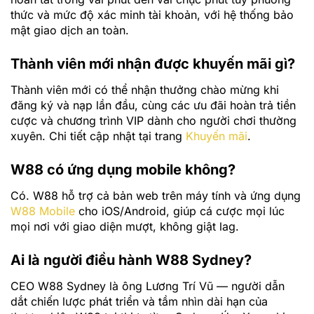
bạn để trải nghiệm cá cược trên màn hình lớn, với
thức và mức độ xác minh tài khoản, với hệ thống bảo
giao diện đầy đủ tính năng.
mật giao dịch an toàn.
W88 Mobile: Cá cược mọi lúc, mọi nơi
Thành viên mới nhận được khuyến mãi gì?
Tải ứng dụng W88 mobile để trải nghiệm cá cược
Thành viên mới có thể nhận thưởng chào mừng khi
mọi lúc, mọi nơi, ngay cả khi bạn đang di chuyển.
đăng ký và nạp lần đầu, cùng các ưu đãi hoàn trả tiền
Ứng dụng được tối ưu hóa cho cả hệ điều hành iOS
cược và chương trình VIP dành cho người chơi thường
và Android, đảm bảo tốc độ load nhanh và giao diện
xuyên. Chi tiết cập nhật tại trang
Khuyến mãi
.
thân thiện.
W88 có ứng dụng mobile không?
Nhà cái uy tín: Đối tác chiến lược của
W88
Có. W88 hỗ trợ cả bản web trên máy tính và ứng dụng
W88 Mobile
cho iOS/Android, giúp cá cược mọi lúc
W88 hợp tác với nhiều
nhà cái uy tín
khác để mang
mọi nơi với giao diện mượt, không giật lag.
đến cho người chơi nhiều sự lựa chọn hơn nữa.
Thông qua các đối tác này, bạn vẫn có thể trải
Ai là người điều hành W88 Sydney?
nghiệm những trò chơi hấp dẫn của W88 một cách
an toàn và bảo mật. Sự hợp tác này đảm bảo rằng
CEO W88 Sydney là ông Lương Trí Vũ — người dẫn
bạn luôn có nhiều lựa chọn và trải nghiệm tốt nhất.
dắt chiến lược phát triển và tầm nhìn dài hạn của