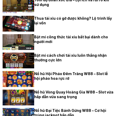
sử dụng
Thua tài xỉu có gỡ được không? Lộ trình lấy
lại vốn
Bật mí công thức tài xỉu bất bại dành cho
người mới
Bật mí cách chơi tài xỉu luôn thắng nhận
thưởng cực lớn
Nổ hũ Hội Pháo Đêm Trăng W88 – Slot lễ
hội pháo hoa rực rỡ
Nổ hũ Vòng Quay Hoàng Gia W88 – Slot vừa
hấp dẫn vừa sang trọng
Nổ hũ Đại Tiệc Bánh Gừng W88 – Cơ hội
trúng jackpot hấp dẫn