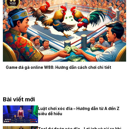
Game đá gà online W88: Hướng dẫn cách chơi chi tiết
Bài viết mới
Luật chơi xóc đĩa – Hướng dẫn từ A đến Z
siêu dễ hiểu
Tool dự đoán xóc đĩa – Lợi ích và rủi ro khi