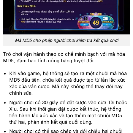
Mã MD5 cho phép người chơi kiểm tra kết quả chơi
Trò chơi vận hành theo cơ chế minh bạch với mã hóa
MD5, đảm bảo tính công bằng tuyệt đối:
Khi vào game, hệ thống sẽ tạo ra một chuỗi mã hóa
MD5 đầu tiên, chứa kết quả được tạo từ lần lắc xúc
xắc của ván cược. Mã này không thể thay đổi hay
chỉnh sửa.
Người chơi có 30 giây để đặt cược vào cửa Tài hoặc
Xỉu. Sau khi thời gian đặt cược kết thúc, hệ thống
tiến hành lắc xúc xắc và tạo thêm một chuỗi MD5
thứ hai, phản ánh kết quả cuối cùng.
Người chơi có thể sao chép và đối chiếu hai chuỗi