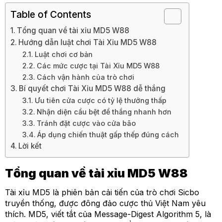
Table of Contents
Tổng quan về tài xỉu MD5 W88
Hướng dẫn luật chơi Tài Xỉu MD5 W88
Luật chơi cơ bản
Các mức cược tại Tài Xỉu MD5 W88
Cách vận hành của trò chơi
Bí quyết chơi Tài Xỉu MD5 W88 dễ thắng
Ưu tiên cửa cược có tỷ lệ thưởng thấp
Nhận diện cầu bệt để thắng nhanh hơn
Tránh đặt cược vào cửa bão
Áp dụng chiến thuật gấp thếp đúng cách
Lời kết
Tổng quan về tài xỉu MD5 W88
Tài xỉu MD5 là phiên bản cải tiến của trò chơi Sicbo
truyền thống, được đông đảo cược thủ Việt Nam yêu
thích. MD5, viết tắt của Message-Digest Algorithm 5, là