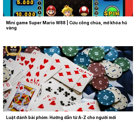
Mini game Super Mario W88 | Cứu công chúa, mở khóa hũ
vàng
Luật đánh bài phỏm: Hướng dẫn từ A-Z cho người mới