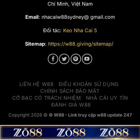
Chí Minh, Việt Nam
toàn và tin cậy
Email
: nhacaiw88sydney@ gmail.com
W88 cam kết bảo mật thông tin cá nhân của người
chơi một cách tuyệt đối. Chúng tôi sử dụng công
Đối tác:
Keo Nha Cai 5
nghệ mã hóa hiện đại để bảo vệ thông tin của bạn
khỏi những truy cập trái phép. An toàn và bảo mật là
Sitemap
:
https://w88.giving/sitemap/
ưu tiên hàng đầu của W88, giúp bạn có thể yên tâm
trải nghiệm cá cược mà không lo lắng về vấn đề bảo
mật thông tin.
Hỗ trợ khách hàng
LIÊN HỆ W88
ĐIỀU KHOẢN SỬ DỤNG
Đội ngũ hỗ trợ khách hàng chuyên nghiệp của W88
CHÍNH SÁCH BẢO MẬT
luôn sẵn sàng hỗ trợ bạn 24/7 qua nhiều kênh khác
CỜ BẠC CÓ TRÁCH NHIỆM
NHÀ CÁI UY TÍN
nhau như chat trực tuyến, email, điện thoại. Bộ phận
ĐÁNH GIÁ W88
chăm sóc khách hàng của chúng tôi luôn sẵn sàng
Copyright 2026 ©
© W88 - Link truy cập w88 update 247
hỗ trợ bạn một cách nhanh chóng và hiệu quả cho
mọi yêu cầu.
Nạp tiền và rút tiền nhanh chóng,