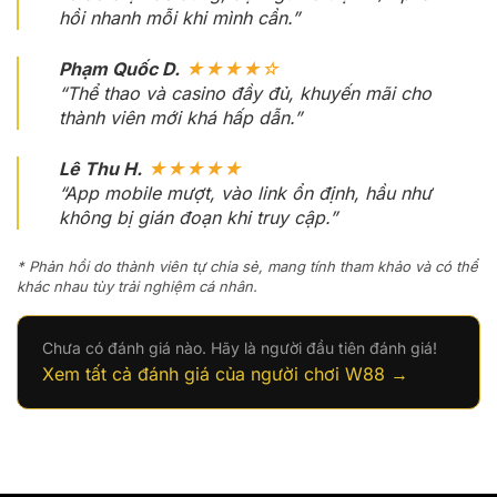
hồi nhanh mỗi khi mình cần.”
Đăng ký tài khoản W88 ngay hôm nay và nhận ngay
thưởng chào mừng hấp dẫn. Bắt đầu hành trình cá
Phạm Quốc D.
★★★★☆
cược của bạn ngay bây giờ và tận hưởng lợi ích của
“Thể thao và casino đầy đủ, khuyến mãi cho
việc sở hữu số vốn lớn hơn, tăng cơ hội chiến thắng
thành viên mới khá hấp dẫn.”
và trải nghiệm những trò chơi thú vị tại W88.
Lê Thu H.
★★★★★
Hoàn trả tiền cược
“App mobile mượt, vào link ổn định, hầu như
không bị gián đoạn khi truy cập.”
W88 cung cấp chương trình hoàn trả tiền cược hấp
dẫn, giúp bạn giảm thiểu rủi ro và tăng cơ hội thắng
* Phản hồi do thành viên tự chia sẻ, mang tính tham khảo và có thể
lớn. Một phần tiền cược của bạn sẽ được hoàn trả
khác nhau tùy trải nghiệm cá nhân.
lại, giúp bạn có thêm vốn để tiếp tục chinh phục
những thử thách mới.
Chưa có đánh giá nào. Hãy là người đầu tiên đánh giá!
Xem tất cả đánh giá của người chơi W88 →
Ưu đãi VIP – Trải nghiệm đẳng cấp dành
cho thành viên VIP
Trở thành thành viên VIP của W88 và tận hưởng
những ưu đãi đặc biệt, chỉ dành riêng cho những