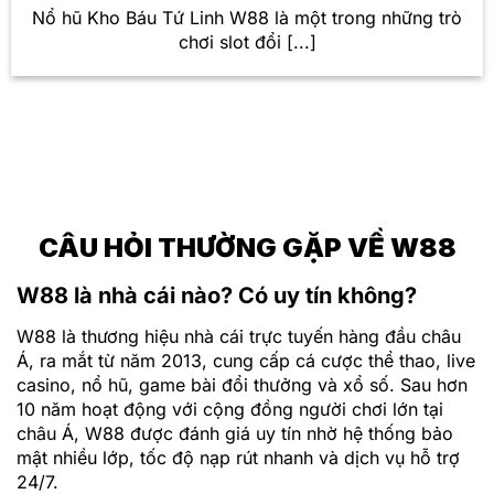
Nổ hũ Kho Báu Tứ Linh W88 là một trong những trò
may của mình với những game bài đổi thưởng hấp
chơi slot đổi [...]
dẫn tại W88 và nhận ngay những phần thưởng giá
trị! Đừng quên tham gia các sự kiện game bài đặc
biệt để nhận thêm nhiều phần thưởng hấp dẫn nhé!
CÂU HỎI THƯỜNG GẶP VỀ W88
W88 là nhà cái nào? Có uy tín không?
W88 là thương hiệu nhà cái trực tuyến hàng đầu châu
Á, ra mắt từ năm 2013, cung cấp cá cược thể thao, live
casino, nổ hũ, game bài đổi thưởng và xổ số. Sau hơn
10 năm hoạt động với cộng đồng người chơi lớn tại
Game bài đổi thưởng – Trải nghiệm đỉnh cao, thắng lớn
châu Á, W88 được đánh giá uy tín nhờ hệ thống bảo
mật nhiều lớp, tốc độ nạp rút nhanh và dịch vụ hỗ trợ
mỗi ngày
24/7.