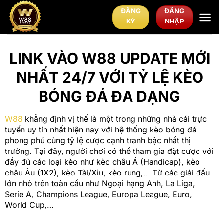
Chuyển
ĐĂNG
ĐĂNG
đến
KÝ
NHẬP
nội
dung
LINK VÀO W88 UPDATE MỚI
NHẤT 24/7 VỚI TỶ LỆ KÈO
BÓNG ĐÁ ĐA DẠNG
W88
khẳng định vị thế là một trong những nhà cái trực
tuyến uy tín nhất hiện nay với hệ thống kèo bóng đá
phong phú cùng tỷ lệ cược cạnh tranh bậc nhất thị
trường. Tại đây, người chơi có thể tham gia đặt cược với
đầy đủ các loại kèo như kèo châu Á (Handicap), kèo
châu Âu (1X2), kèo Tài/Xỉu, kèo rung,… Từ các giải đấu
lớn nhỏ trên toàn cầu như Ngoại hạng Anh, La Liga,
Serie A, Champions League, Europa League, Euro,
World Cup,…