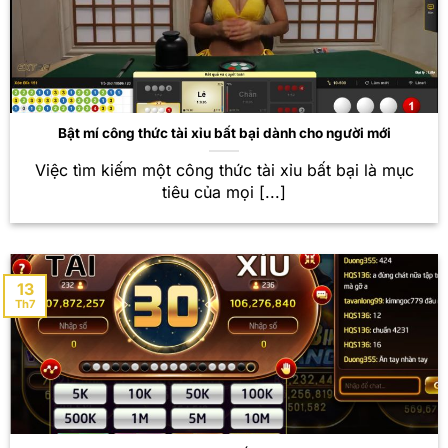
Thế giới thể thao rộng mở – Sân chơi cá cược đỉnh cao
tại W88
Kho game bài khổng lồ – Thỏa
Bật mí công thức tài xỉu bất bại dành cho người mới
sức trải nghiệm những trò chơi
Việc tìm kiếm một công thức tài xỉu bất bại là mục
hấp dẫn
tiêu của mọi [...]
Bên cạnh cá cược thể thao, W88 còn sở hữu một
kho game bài khổng lồ với hàng trăm trò chơi đa
dạng, từ những trò chơi truyền thống đến những trò
chơi hiện đại, độc đáo.
13
Th7
Baccarat
Luật chơi đơn giản nhưng không kém phần cuốn hút
đã đưa Baccarat trở thành một trong những trò chơi
bài kinh điển và phổ biến nhất tại các sòng bạc khắp
thế giới. Với luật chơi đơn giản, dễ hiểu, Baccarat thu