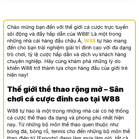
Chào mừng bạn đến với thế giới cá cược trực tuyến
sôi động và đầy hấp dẫn của W88! Là một trong
những nhà cái hàng đầu châu Á,
W88
tự hào mang
đến cho bạn trải nghiệm giải trí đỉnh cao với đa dạng
trò chơi, tỷ lệ cược hấp dẫn và dịch vụ khách hàng
chuyên nghiệp. Hãy cùng khám phá những lý do
khiến W88 trở thành lựa chọn hàng đầu của giới trẻ
hiện nay!
Thế giới thể thao rộng mở – Sân
chơi cá cược đỉnh cao tại W88
W88 tự hào là một trong những nhà cái có hệ thống
cá cược thể thao đa dạng và phong phú nhất hiện
nay. Từ những bộ môn thể thao quen thuộc như
bóng đá, bóng rổ, tennis cho đến những bộ môn thể
thao điện tử (Esports) đang làm mưa làm gió, tất cả