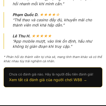
hồi nhanh mỗi khi mình cần.”
Đăng ký tài khoản W88 ngay hôm nay và nhận ngay
thưởng chào mừng hấp dẫn. Bắt đầu hành trình cá
Phạm Quốc D.
★★★★☆
cược của bạn ngay bây giờ và tận hưởng lợi ích của
“Thể thao và casino đầy đủ, khuyến mãi cho
việc sở hữu số vốn lớn hơn, tăng cơ hội chiến thắng
thành viên mới khá hấp dẫn.”
và trải nghiệm những trò chơi thú vị tại W88.
Lê Thu H.
★★★★★
Hoàn trả tiền cược
“App mobile mượt, vào link ổn định, hầu như
không bị gián đoạn khi truy cập.”
W88 cung cấp chương trình hoàn trả tiền cược hấp
dẫn, giúp bạn giảm thiểu rủi ro và tăng cơ hội thắng
* Phản hồi do thành viên tự chia sẻ, mang tính tham khảo và có thể
lớn. Một phần tiền cược của bạn sẽ được hoàn trả
khác nhau tùy trải nghiệm cá nhân.
lại, giúp bạn có thêm vốn để tiếp tục chinh phục
những thử thách mới.
Chưa có đánh giá nào. Hãy là người đầu tiên đánh giá!
Xem tất cả đánh giá của người chơi W88 →
Ưu đãi VIP – Trải nghiệm đẳng cấp dành
cho thành viên VIP
Trở thành thành viên VIP của W88 và tận hưởng
những ưu đãi đặc biệt, chỉ dành riêng cho những