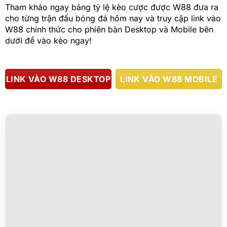
Tham khảo ngay bảng tỷ lệ kèo cược được W88 đưa ra
cho từng trận đấu bóng đá hôm nay và truy cập link vào
W88 chính thức cho phiên bản Desktop và Mobile bên
dưới để vào kèo ngay!
LINK VÀO W88 DESKTOP
LINK VÀO W88 MOBILE
Trận Hot
Tất cả giải đấu
TL Malaysia
Sky88
Kèo TT
Xem bóng
Hôm nay
Ngày mai
10/08