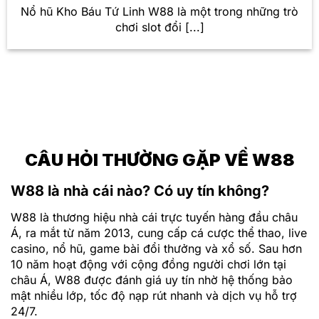
Nổ hũ Kho Báu Tứ Linh W88 là một trong những trò
may của mình với những game bài đổi thưởng hấp
chơi slot đổi [...]
dẫn tại W88 và nhận ngay những phần thưởng giá
trị! Đừng quên tham gia các sự kiện game bài đặc
biệt để nhận thêm nhiều phần thưởng hấp dẫn nhé!
CÂU HỎI THƯỜNG GẶP VỀ W88
W88 là nhà cái nào? Có uy tín không?
W88 là thương hiệu nhà cái trực tuyến hàng đầu châu
Á, ra mắt từ năm 2013, cung cấp cá cược thể thao, live
casino, nổ hũ, game bài đổi thưởng và xổ số. Sau hơn
10 năm hoạt động với cộng đồng người chơi lớn tại
Game bài đổi thưởng – Trải nghiệm đỉnh cao, thắng lớn
châu Á, W88 được đánh giá uy tín nhờ hệ thống bảo
mật nhiều lớp, tốc độ nạp rút nhanh và dịch vụ hỗ trợ
mỗi ngày
24/7.