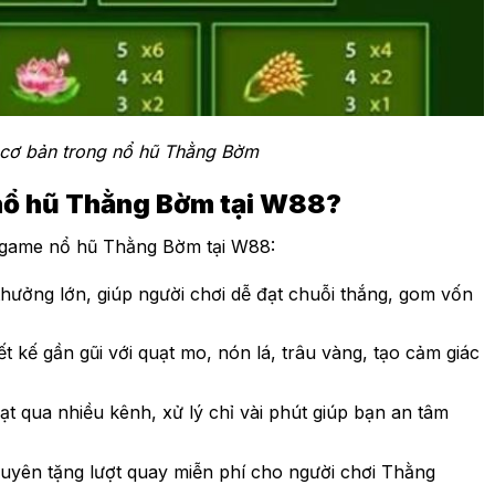
 cơ bản trong nổ hũ Thằng Bờm
nổ hũ Thằng Bờm tại W88?
a game nổ hũ Thằng Bờm tại W88:
hưởng lớn, giúp người chơi dễ đạt chuỗi thắng, gom vốn
t kế gần gũi với quạt mo, nón lá, trâu vàng, tạo cảm giác
ạt qua nhiều kênh, xử lý chỉ vài phút giúp bạn an tâm
yên tặng lượt quay miễn phí cho người chơi Thằng