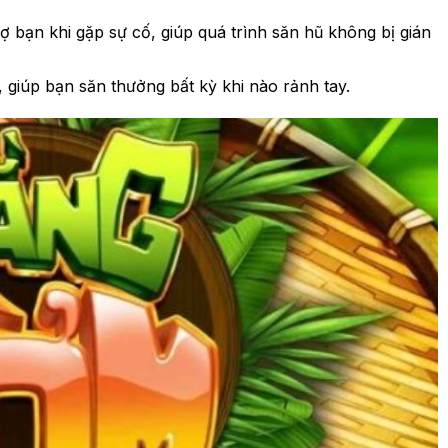
 bạn khi gặp sự cố, giúp quá trình săn hũ không bị gián
 giúp bạn săn thưởng bất kỳ khi nào rảnh tay.