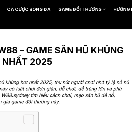
CÁ CƯỢC BÓNG ĐÁ
GAME ĐỔI THƯỞNG
HƯỚNG 
W88 – GAME SĂN HŨ KHỦNG
 NHẤT 2025
khủng hot nhất 2025, thu hút người chơi nhờ tỷ lệ nổ hũ
ày có luật chơi đơn giản, dễ chơi, dễ trúng lớn và phù
g W88.sydney tìm hiểu cách chơi, mẹo săn hũ dễ nổ,
am gia game đổi thưởng này.