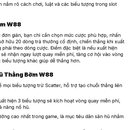
 nắm rõ cách chơi, luật và các biểu tượng trong slot
Bờm W88
 đơn giản, bạn chỉ cần chọn mức cược phù hợp, nhấn
ở hữu 20 dòng trả thưởng cố định, chiến thắng khi xuất
g phải theo dòng cược. Điểm đặc biệt là nếu xuất hiện
i sẽ nhận ngay lượt quay miễn phí, tăng cơ hội vào vòng
c biểu tượng khác giúp dễ thắng hơn.
 hũ Thằng Bờm W88
 mọi biểu tượng trừ Scatter, hỗ trợ tạo chuỗi thắng liên
ất hiện 3 biểu tượng sẽ kích hoạt vòng quay miễn phí,
hả năng nổ hũ.
ưởng cao nhất trong game, là mục tiêu dân săn hũ nhắm