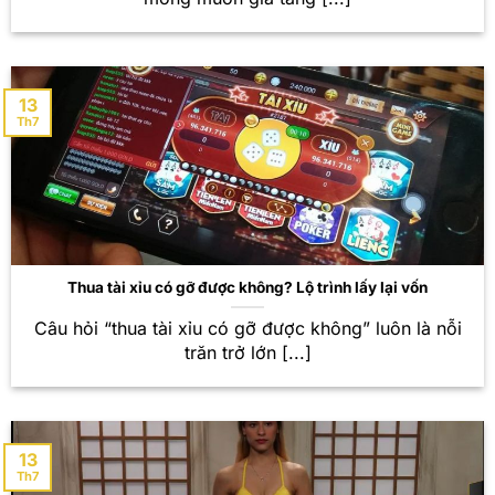
Kèo cược đa dạng
W88 cam kết mang đến cho bạn tỷ lệ trả thưởng
13
cạnh tranh nhất trên thị trường. Với hệ thống kèo
Th7
cược đa dạng, bạn sẽ có nhiều lựa chọn để tối đa
hóa cơ hội chiến thắng. Ngoài ra, W88 thường xuyên
cập nhật tỷ lệ kèo cược để đảm bảo tính chính xác
và minh bạch.
Thua tài xỉu có gỡ được không? Lộ trình lấy lại vốn
Câu hỏi “thua tài xỉu có gỡ được không” luôn là nỗi
trăn trở lớn [...]
13
Th7