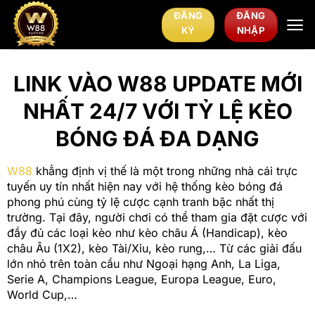
Chuyển
ĐĂNG
ĐĂNG
đến
KÝ
NHẬP
nội
dung
LINK VÀO W88 UPDATE MỚI
NHẤT 24/7 VỚI TỶ LỆ KÈO
BÓNG ĐÁ ĐA DẠNG
W88
khẳng định vị thế là một trong những nhà cái trực
tuyến uy tín nhất hiện nay với hệ thống kèo bóng đá
phong phú cùng tỷ lệ cược cạnh tranh bậc nhất thị
trường. Tại đây, người chơi có thể tham gia đặt cược với
đầy đủ các loại kèo như kèo châu Á (Handicap), kèo
châu Âu (1X2), kèo Tài/Xỉu, kèo rung,… Từ các giải đấu
lớn nhỏ trên toàn cầu như Ngoại hạng Anh, La Liga,
Serie A, Champions League, Europa League, Euro,
World Cup,…