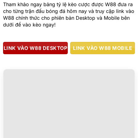
Tham khảo ngay bảng tỷ lệ kèo cược được W88 đưa ra
cho từng trận đấu bóng đá hôm nay và truy cập link vào
W88 chính thức cho phiên bản Desktop và Mobile bên
dưới để vào kèo ngay!
LINK VÀO W88 DESKTOP
LINK VÀO W88 MOBILE
Trận Hot
Tất cả giải đấu
TL Malaysia
Vin88
Kèo TT
Xem bóng
Hôm nay
Ngày mai
08/08