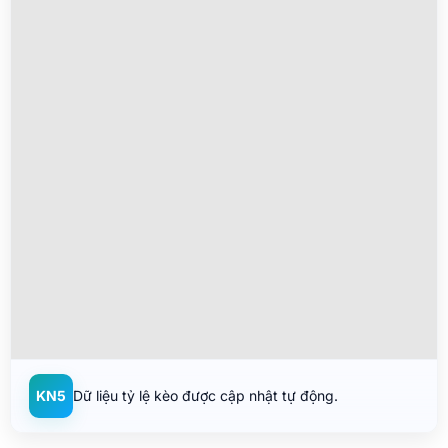
KN5
Dữ liệu tỷ lệ kèo được cập nhật tự động.