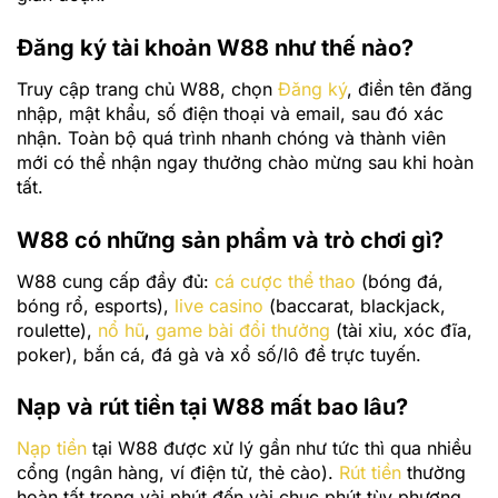
đến cho bạn cơ hội trở thành triệu phú chỉ trong một
Đăng ký tài khoản W88 như thế nào?
đêm.
Truy cập trang chủ W88, chọn
Đăng ký
, điền tên đăng
Link truy cập W88: Luôn cập
nhập, mật khẩu, số điện thoại và email, sau đó xác
nhật, luôn ổn định
nhận. Toàn bộ quá trình nhanh chóng và thành viên
mới có thể nhận ngay thưởng chào mừng sau khi hoàn
Để đảm bảo bạn luôn có thể truy cập vào W88 một
tất.
cách dễ dàng và nhanh chóng, chúng tôi cung cấp
các link truy cập mới nhất, được cập nhật 24/7. Các
W88 có những sản phẩm và trò chơi gì?
link này được kiểm tra thường xuyên và đảm bảo
không bị chặn. Hãy yên tâm truy cập và trải nghiệm
W88 cung cấp đầy đủ:
cá cược thể thao
(bóng đá,
những sản phẩm cá cược tuyệt vời của W88. Chúng
bóng rổ, esports),
live casino
(baccarat, blackjack,
tôi luôn nỗ lực để mang đến cho bạn trải nghiệm tốt
roulette),
nổ hũ
,
game bài đổi thưởng
(tài xỉu, xóc đĩa,
nhất.
poker), bắn cá, đá gà và xổ số/lô đề trực tuyến.
W88 Web: Trải nghiệm cá cược trên
Nạp và rút tiền tại W88 mất bao lâu?
máy tính
Nạp tiền
tại W88 được xử lý gần như tức thì qua nhiều
cổng (ngân hàng, ví điện tử, thẻ cào).
Rút tiền
thường
Truy cập W88 web trên máy tính hoặc laptop của
hoàn tất trong vài phút đến vài chục phút tùy phương