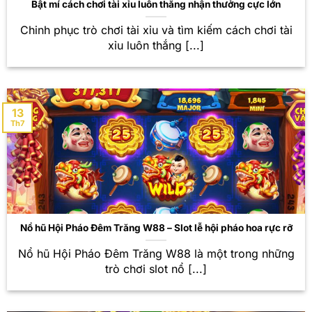
Bật mí cách chơi tài xỉu luôn thắng nhận thưởng cực lớn
hút được rất nhiều người chơi. Tại W88, bạn sẽ được
trải nghiệm Baccarat với giao diện đẹp mắt, mượt
Chinh phục trò chơi tài xỉu và tìm kiếm cách chơi tài
mà, cùng với nhiều bàn chơi khác nhau để lựa chọn.
xỉu luôn thắng [...]
Blackjack
Blackjack là một trò chơi bài đòi hỏi sự kết hợp giữa
kỹ năng và may mắn. Người chơi cố gắng đạt tổng
13
Th7
điểm càng gần 21 càng tốt, nhưng phải cẩn thận để
không vượt quá giới hạn. Tại W88, bạn sẽ được trải
nghiệm Blackjack với nhiều phiên bản khác nhau,
cùng với những dealer xinh đẹp và chuyên nghiệp.
Poker
Nổ hũ Hội Pháo Đêm Trăng W88 – Slot lễ hội pháo hoa rực rỡ
Poker là một trò chơi bài đòi hỏi sự tính toán, phán
đoán và chiến lược. Tại W88, bạn sẽ được trải
Nổ hũ Hội Pháo Đêm Trăng W88 là một trong những
nghiệm Poker với nhiều phiên bản khác nhau, từ
trò chơi slot nổ [...]
Texas Hold’em đến Omaha.
Roulette – Vòng quay may mắn, cơ hội