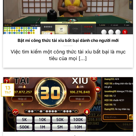
Thế giới thể thao rộng mở – Sân chơi cá cược đỉnh cao
tại W88
Kho game bài khổng lồ – Thỏa
Bật mí công thức tài xỉu bất bại dành cho người mới
sức trải nghiệm những trò chơi
Việc tìm kiếm một công thức tài xỉu bất bại là mục
hấp dẫn
tiêu của mọi [...]
Bên cạnh cá cược thể thao, W88 còn sở hữu một
kho game bài khổng lồ với hàng trăm trò chơi đa
dạng, từ những trò chơi truyền thống đến những trò
chơi hiện đại, độc đáo.
13
Th7
Baccarat
Luật chơi đơn giản nhưng không kém phần cuốn hút
đã đưa Baccarat trở thành một trong những trò chơi
bài kinh điển và phổ biến nhất tại các sòng bạc khắp
thế giới. Với luật chơi đơn giản, dễ hiểu, Baccarat thu