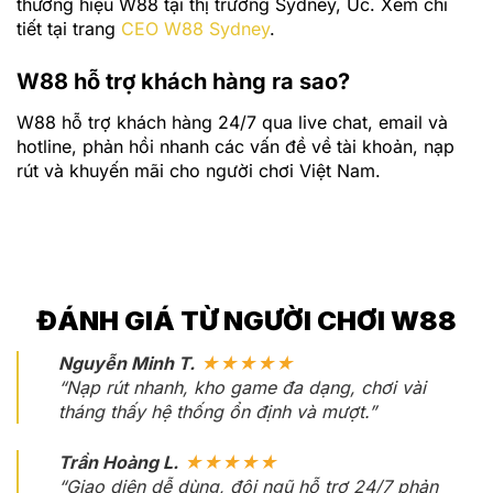
thương hiệu W88 tại thị trường Sydney, Úc. Xem chi
Chương trình khuyến mãi cực
tiết tại trang
CEO W88 Sydney
.
“khủng” – Nhanh tay nhận quà
W88 hỗ trợ khách hàng ra sao?
liền tay!
W88 hỗ trợ khách hàng 24/7 qua live chat, email và
W88 luôn biết cách chiều lòng người chơi với những
hotline, phản hồi nhanh các vấn đề về tài khoản, nạp
chương trình khuyến mãi hấp dẫn, liên tục được cập
rút và khuyến mãi cho người chơi Việt Nam.
nhật. Các chương trình khuyến mãi được thiết kế
riêng biệt, dành tặng phần thưởng chào mừng cho
người chơi mới và những ưu đãi độc quyền cho
thành viên VIP, bạn sẽ luôn có cơ hội nhận được
những phần thưởng giá trị. Đừng bỏ lỡ cơ hội nhận
thêm tiền thưởng, tăng cơ hội chiến thắng và trải
ĐÁNH GIÁ TỪ NGƯỜI CHƠI W88
nghiệm tuyệt vời hơn tại W88! Chúng tôi sẽ thường
xuyên cập nhật các chương trình khuyến mãi mới
Nguyễn Minh T.
★★★★★
nhất trên website, hãy theo dõi để không bỏ lỡ bất
“Nạp rút nhanh, kho game đa dạng, chơi vài
kỳ cơ hội nào nhé!
tháng thấy hệ thống ổn định và mượt.”
Thưởng chào mừng – Khởi đầu thắng lợi
Trần Hoàng L.
★★★★★
“Giao diện dễ dùng, đội ngũ hỗ trợ 24/7 phản
cùng W88