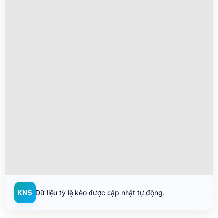
KN5
Dữ liệu tỷ lệ kèo được cập nhật tự động.