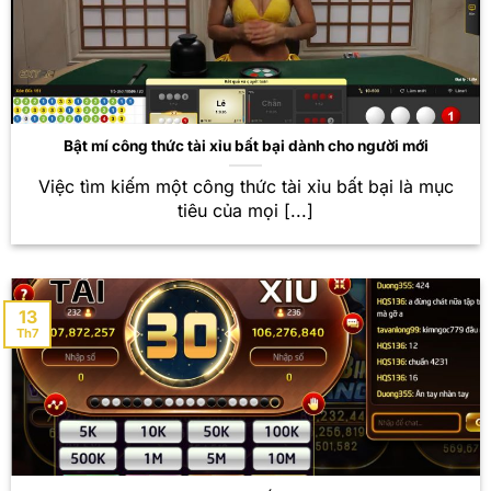
Thế giới thể thao rộng mở – Sân chơi cá cược đỉnh cao
tại W88
Kho game bài khổng lồ – Thỏa
Bật mí công thức tài xỉu bất bại dành cho người mới
sức trải nghiệm những trò chơi
Việc tìm kiếm một công thức tài xỉu bất bại là mục
hấp dẫn
tiêu của mọi [...]
Bên cạnh cá cược thể thao, W88 còn sở hữu một
kho game bài khổng lồ với hàng trăm trò chơi đa
dạng, từ những trò chơi truyền thống đến những trò
chơi hiện đại, độc đáo.
13
Th7
Baccarat
Luật chơi đơn giản nhưng không kém phần cuốn hút
đã đưa Baccarat trở thành một trong những trò chơi
bài kinh điển và phổ biến nhất tại các sòng bạc khắp
thế giới. Với luật chơi đơn giản, dễ hiểu, Baccarat thu