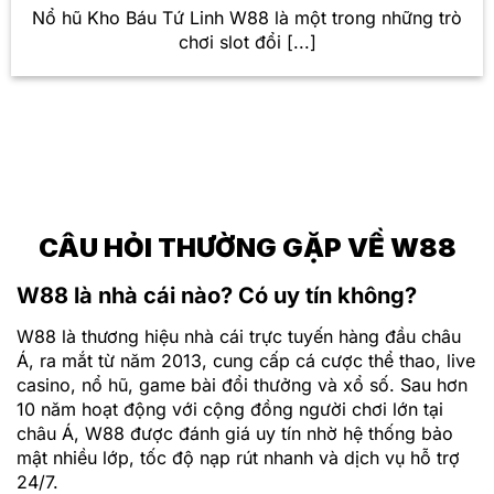
Nổ hũ Kho Báu Tứ Linh W88 là một trong những trò
may của mình với những game bài đổi thưởng hấp
chơi slot đổi [...]
dẫn tại W88 và nhận ngay những phần thưởng giá
trị! Đừng quên tham gia các sự kiện game bài đặc
biệt để nhận thêm nhiều phần thưởng hấp dẫn nhé!
CÂU HỎI THƯỜNG GẶP VỀ W88
W88 là nhà cái nào? Có uy tín không?
W88 là thương hiệu nhà cái trực tuyến hàng đầu châu
Á, ra mắt từ năm 2013, cung cấp cá cược thể thao, live
casino, nổ hũ, game bài đổi thưởng và xổ số. Sau hơn
10 năm hoạt động với cộng đồng người chơi lớn tại
Game bài đổi thưởng – Trải nghiệm đỉnh cao, thắng lớn
châu Á, W88 được đánh giá uy tín nhờ hệ thống bảo
mật nhiều lớp, tốc độ nạp rút nhanh và dịch vụ hỗ trợ
mỗi ngày
24/7.