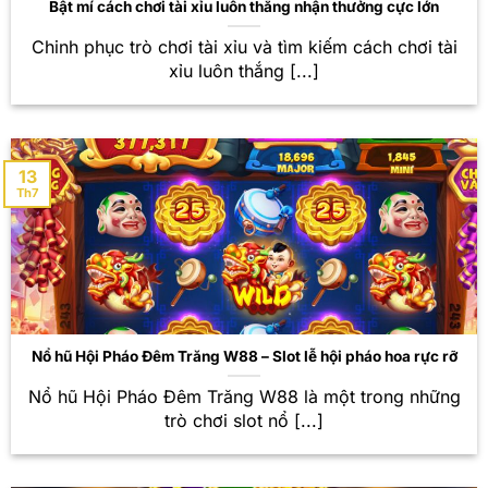
Bật mí cách chơi tài xỉu luôn thắng nhận thưởng cực lớn
hút được rất nhiều người chơi. Tại W88, bạn sẽ được
trải nghiệm Baccarat với giao diện đẹp mắt, mượt
Chinh phục trò chơi tài xỉu và tìm kiếm cách chơi tài
mà, cùng với nhiều bàn chơi khác nhau để lựa chọn.
xỉu luôn thắng [...]
Blackjack
Blackjack là một trò chơi bài đòi hỏi sự kết hợp giữa
kỹ năng và may mắn. Người chơi cố gắng đạt tổng
13
Th7
điểm càng gần 21 càng tốt, nhưng phải cẩn thận để
không vượt quá giới hạn. Tại W88, bạn sẽ được trải
nghiệm Blackjack với nhiều phiên bản khác nhau,
cùng với những dealer xinh đẹp và chuyên nghiệp.
Poker
Nổ hũ Hội Pháo Đêm Trăng W88 – Slot lễ hội pháo hoa rực rỡ
Poker là một trò chơi bài đòi hỏi sự tính toán, phán
đoán và chiến lược. Tại W88, bạn sẽ được trải
Nổ hũ Hội Pháo Đêm Trăng W88 là một trong những
nghiệm Poker với nhiều phiên bản khác nhau, từ
trò chơi slot nổ [...]
Texas Hold’em đến Omaha.
Roulette – Vòng quay may mắn, cơ hội