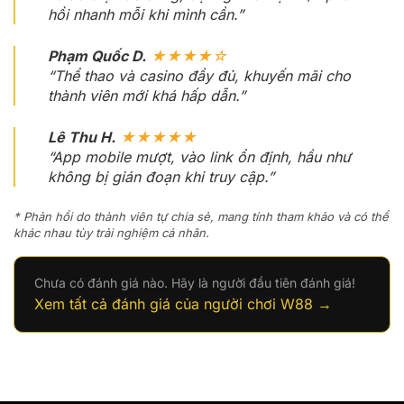
hồi nhanh mỗi khi mình cần.”
Đăng ký tài khoản W88 ngay hôm nay và nhận ngay
thưởng chào mừng hấp dẫn. Bắt đầu hành trình cá
Phạm Quốc D.
★★★★☆
cược của bạn ngay bây giờ và tận hưởng lợi ích của
“Thể thao và casino đầy đủ, khuyến mãi cho
việc sở hữu số vốn lớn hơn, tăng cơ hội chiến thắng
thành viên mới khá hấp dẫn.”
và trải nghiệm những trò chơi thú vị tại W88.
Lê Thu H.
★★★★★
Hoàn trả tiền cược
“App mobile mượt, vào link ổn định, hầu như
không bị gián đoạn khi truy cập.”
W88 cung cấp chương trình hoàn trả tiền cược hấp
dẫn, giúp bạn giảm thiểu rủi ro và tăng cơ hội thắng
* Phản hồi do thành viên tự chia sẻ, mang tính tham khảo và có thể
lớn. Một phần tiền cược của bạn sẽ được hoàn trả
khác nhau tùy trải nghiệm cá nhân.
lại, giúp bạn có thêm vốn để tiếp tục chinh phục
những thử thách mới.
Chưa có đánh giá nào. Hãy là người đầu tiên đánh giá!
Xem tất cả đánh giá của người chơi W88 →
Ưu đãi VIP – Trải nghiệm đẳng cấp dành
cho thành viên VIP
Trở thành thành viên VIP của W88 và tận hưởng
những ưu đãi đặc biệt, chỉ dành riêng cho những