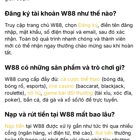
đến cho bạn cơ hội trở thành triệu phú chỉ trong một
Đăng ký tài khoản W88 như thế nào?
đêm.
Truy cập trang chủ W88, chọn
Đăng ký
, điền tên đăng
Link truy cập W88: Luôn cập
nhập, mật khẩu, số điện thoại và email, sau đó xác
nhật, luôn ổn định
nhận. Toàn bộ quá trình nhanh chóng và thành viên
mới có thể nhận ngay thưởng chào mừng sau khi hoàn
Để đảm bảo bạn luôn có thể truy cập vào W88 một
tất.
cách dễ dàng và nhanh chóng, chúng tôi cung cấp
các link truy cập mới nhất, được cập nhật 24/7. Các
W88 có những sản phẩm và trò chơi gì?
link này được kiểm tra thường xuyên và đảm bảo
không bị chặn. Hãy yên tâm truy cập và trải nghiệm
W88 cung cấp đầy đủ:
cá cược thể thao
(bóng đá,
những sản phẩm cá cược tuyệt vời của W88. Chúng
bóng rổ, esports),
live casino
(baccarat, blackjack,
tôi luôn nỗ lực để mang đến cho bạn trải nghiệm tốt
roulette),
nổ hũ
,
game bài đổi thưởng
(tài xỉu, xóc đĩa,
nhất.
poker), bắn cá, đá gà và xổ số/lô đề trực tuyến.
W88 Web: Trải nghiệm cá cược trên
Nạp và rút tiền tại W88 mất bao lâu?
máy tính
Nạp tiền
tại W88 được xử lý gần như tức thì qua nhiều
cổng (ngân hàng, ví điện tử, thẻ cào).
Rút tiền
thường
Truy cập W88 web trên máy tính hoặc laptop của
hoàn tất trong vài phút đến vài chục phút tùy phương