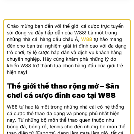
Chào mừng bạn đến với thế giới cá cược trực tuyến
sôi động và đầy hấp dẫn của W88! Là một trong
những nhà cái hàng đầu châu Á,
W88
tự hào mang
đến cho bạn trải nghiệm giải trí đỉnh cao với đa dạng
trò chơi, tỷ lệ cược hấp dẫn và dịch vụ khách hàng
chuyên nghiệp. Hãy cùng khám phá những lý do
khiến W88 trở thành lựa chọn hàng đầu của giới trẻ
hiện nay!
Thế giới thể thao rộng mở – Sân
chơi cá cược đỉnh cao tại W88
W88 tự hào là một trong những nhà cái có hệ thống
cá cược thể thao đa dạng và phong phú nhất hiện
nay. Từ những bộ môn thể thao quen thuộc như
bóng đá, bóng rổ, tennis cho đến những bộ môn thể
thao điện tử (Esports) đang làm mưa làm gió, tất cả