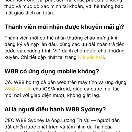
bạn để trải nghiệm cá cược trên màn hình lớn, với
thức và mức độ xác minh tài khoản, với hệ thống bảo
giao diện đầy đủ tính năng.
mật giao dịch an toàn.
W88 Mobile: Cá cược mọi lúc, mọi nơi
Thành viên mới nhận được khuyến mãi gì?
Tải ứng dụng W88 mobile để trải nghiệm cá cược
Thành viên mới có thể nhận thưởng chào mừng khi
mọi lúc, mọi nơi, ngay cả khi bạn đang di chuyển.
đăng ký và nạp lần đầu, cùng các ưu đãi hoàn trả tiền
Ứng dụng được tối ưu hóa cho cả hệ điều hành iOS
cược và chương trình VIP dành cho người chơi thường
và Android, đảm bảo tốc độ load nhanh và giao diện
xuyên. Chi tiết cập nhật tại trang
Khuyến mãi
.
thân thiện.
W88 có ứng dụng mobile không?
Nhà cái uy tín: Đối tác chiến lược của
W88
Có. W88 hỗ trợ cả bản web trên máy tính và ứng dụng
W88 Mobile
cho iOS/Android, giúp cá cược mọi lúc
W88 hợp tác với nhiều
nhà cái uy tín
khác để mang
mọi nơi với giao diện mượt, không giật lag.
đến cho người chơi nhiều sự lựa chọn hơn nữa.
Thông qua các đối tác này, bạn vẫn có thể trải
Ai là người điều hành W88 Sydney?
nghiệm những trò chơi hấp dẫn của W88 một cách
an toàn và bảo mật. Sự hợp tác này đảm bảo rằng
CEO W88 Sydney là ông Lương Trí Vũ — người dẫn
bạn luôn có nhiều lựa chọn và trải nghiệm tốt nhất.
dắt chiến lược phát triển và tầm nhìn dài hạn của