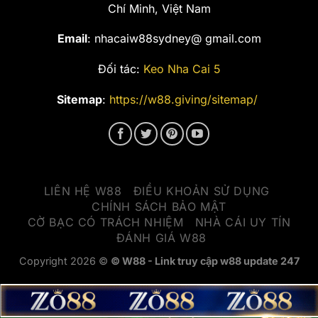
Chí Minh, Việt Nam
toàn và tin cậy
Email
: nhacaiw88sydney@ gmail.com
W88 cam kết bảo mật thông tin cá nhân của người
chơi một cách tuyệt đối. Chúng tôi sử dụng công
Đối tác:
Keo Nha Cai 5
nghệ mã hóa hiện đại để bảo vệ thông tin của bạn
khỏi những truy cập trái phép. An toàn và bảo mật là
Sitemap
:
https://w88.giving/sitemap/
ưu tiên hàng đầu của W88, giúp bạn có thể yên tâm
trải nghiệm cá cược mà không lo lắng về vấn đề bảo
mật thông tin.
Hỗ trợ khách hàng
LIÊN HỆ W88
ĐIỀU KHOẢN SỬ DỤNG
Đội ngũ hỗ trợ khách hàng chuyên nghiệp của W88
CHÍNH SÁCH BẢO MẬT
luôn sẵn sàng hỗ trợ bạn 24/7 qua nhiều kênh khác
CỜ BẠC CÓ TRÁCH NHIỆM
NHÀ CÁI UY TÍN
nhau như chat trực tuyến, email, điện thoại. Bộ phận
ĐÁNH GIÁ W88
chăm sóc khách hàng của chúng tôi luôn sẵn sàng
Copyright 2026 ©
© W88 - Link truy cập w88 update 247
hỗ trợ bạn một cách nhanh chóng và hiệu quả cho
mọi yêu cầu.
Nạp tiền và rút tiền nhanh chóng,