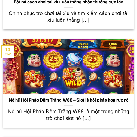
Bật mí cách chơi tài xỉu luôn thắng nhận thưởng cực lớn
hút được rất nhiều người chơi. Tại W88, bạn sẽ được
trải nghiệm Baccarat với giao diện đẹp mắt, mượt
Chinh phục trò chơi tài xỉu và tìm kiếm cách chơi tài
mà, cùng với nhiều bàn chơi khác nhau để lựa chọn.
xỉu luôn thắng [...]
Blackjack
Blackjack là một trò chơi bài đòi hỏi sự kết hợp giữa
kỹ năng và may mắn. Người chơi cố gắng đạt tổng
13
Th7
điểm càng gần 21 càng tốt, nhưng phải cẩn thận để
không vượt quá giới hạn. Tại W88, bạn sẽ được trải
nghiệm Blackjack với nhiều phiên bản khác nhau,
cùng với những dealer xinh đẹp và chuyên nghiệp.
Poker
Nổ hũ Hội Pháo Đêm Trăng W88 – Slot lễ hội pháo hoa rực rỡ
Poker là một trò chơi bài đòi hỏi sự tính toán, phán
đoán và chiến lược. Tại W88, bạn sẽ được trải
Nổ hũ Hội Pháo Đêm Trăng W88 là một trong những
nghiệm Poker với nhiều phiên bản khác nhau, từ
trò chơi slot nổ [...]
Texas Hold’em đến Omaha.
Roulette – Vòng quay may mắn, cơ hội