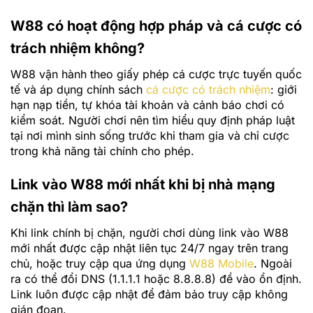
Cá cược thể thao ảo – Thế giới cá
W88 có hoạt động hợp pháp và cá cược có
cược không ngừng nghỉ
trách nhiệm không?
Nếu bạn là người yêu thích sự kịch tính và tốc độ, thì
W88 vận hành theo giấy phép cá cược trực tuyến quốc
cá cược thể thao ảo tại W88 chính là sự lựa chọn
tế và áp dụng chính sách
cá cược có trách nhiệm
: giới
hoàn hảo. Với các trận đấu diễn ra liên tục, bạn có
hạn nạp tiền, tự khóa tài khoản và cảnh báo chơi có
thể đặt cược bất cứ lúc nào, bất cứ nơi đâu. Cá cược
kiểm soát. Người chơi nên tìm hiểu quy định pháp luật
thể thao ảo mang đến cho bạn trải nghiệm cá cược
tại nơi mình sinh sống trước khi tham gia và chỉ cược
nhanh chóng, tiện lợi và không kém phần hấp dẫn.
trong khả năng tài chính cho phép.
Hãy tham gia ngay và trải nghiệm cảm giác hồi hộp,
gay cấn của cá cược thể thao ảo tại W88!
Link vào W88 mới nhất khi bị nhà mạng
Xổ số online – Dự đoán may mắn,
chặn thì làm sao?
trúng thưởng lớn
Khi link chính bị chặn, người chơi dùng link vào W88
mới nhất được cập nhật liên tục 24/7 ngay trên trang
W88 cũng cung cấp dịch vụ xổ số online với nhiều
chủ, hoặc truy cập qua ứng dụng
W88 Mobile
. Ngoài
loại hình xổ số khác nhau, từ xổ số truyền thống đến
ra có thể đổi DNS (1.1.1.1 hoặc 8.8.8.8) để vào ổn định.
xổ số điện tử. Bạn có thể lựa chọn những con số
Link luôn được cập nhật để đảm bảo truy cập không
may mắn của mình và chờ đợi kết quả. Với tỷ lệ
gián đoạn.
trúng thưởng hấp dẫn, xổ số online tại W88 mang