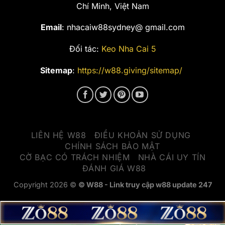
Chí Minh, Việt Nam
toàn và tin cậy
Email
: nhacaiw88sydney@ gmail.com
W88 cam kết bảo mật thông tin cá nhân của người
chơi một cách tuyệt đối. Chúng tôi sử dụng công
Đối tác:
Keo Nha Cai 5
nghệ mã hóa hiện đại để bảo vệ thông tin của bạn
khỏi những truy cập trái phép. An toàn và bảo mật là
Sitemap
:
https://w88.giving/sitemap/
ưu tiên hàng đầu của W88, giúp bạn có thể yên tâm
trải nghiệm cá cược mà không lo lắng về vấn đề bảo
mật thông tin.
Hỗ trợ khách hàng
LIÊN HỆ W88
ĐIỀU KHOẢN SỬ DỤNG
Đội ngũ hỗ trợ khách hàng chuyên nghiệp của W88
CHÍNH SÁCH BẢO MẬT
luôn sẵn sàng hỗ trợ bạn 24/7 qua nhiều kênh khác
CỜ BẠC CÓ TRÁCH NHIỆM
NHÀ CÁI UY TÍN
nhau như chat trực tuyến, email, điện thoại. Bộ phận
ĐÁNH GIÁ W88
chăm sóc khách hàng của chúng tôi luôn sẵn sàng
Copyright 2026 ©
© W88 - Link truy cập w88 update 247
hỗ trợ bạn một cách nhanh chóng và hiệu quả cho
mọi yêu cầu.
Nạp tiền và rút tiền nhanh chóng,