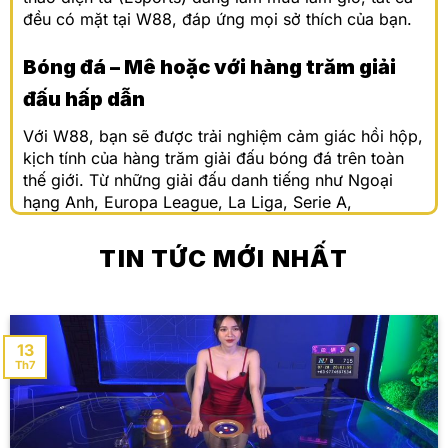
đều có mặt tại W88, đáp ứng mọi sở thích của bạn.
Bóng đá – Mê hoặc với hàng trăm giải
đấu hấp dẫn
Với W88, bạn sẽ được trải nghiệm cảm giác hồi hộp,
kịch tính của hàng trăm giải đấu bóng đá trên toàn
thế giới. Từ những giải đấu danh tiếng như Ngoại
hạng Anh, Europa League, La Liga, Serie A,
Champions League cho đến các giải đấu quốc tế
như World Cup, Euro, Copa America… Bạn sẽ tìm
TIN TỨC MỚI NHẤT
thấy mọi trận đấu mà mình yêu thích. Hệ thống kèo
đa dạng, từ các loại kèo châu Á, các loại kèo châu
Âu, kèo tài xỉu, kèo phạt góc… cho phép bạn lựa
chọn chiến thuật đặt cược phù hợp nhất.
13
Th7
Bóng rổ – Cảm nhận nhịp điệu sôi động
của NBA và nhiều giải đấu khác