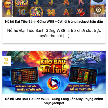
các trận đấu lớn nhỏ, các giải đấu quốc tế và cả
những trận đấu nghiệp dư. Với tỷ lệ cược hấp dẫn và
đa dạng, W88 chắc chắn sẽ đáp ứng được mọi nhu
cầu cá cược của bạn. Chúng tôi cập nhật liên tục các
Nổ hũ Đại Tiệc Bánh Gừng W88 – Cơ hội trúng jackpot hấp dẫn
trận đấu mới nhất, đảm bảo bạn luôn có những lựa
chọn phong phú và cập nhật nhất. Hãy khám phá
Nổ hũ Đại Tiệc Bánh Gừng W88 là trò chơi slot trực
ngay thế giới cá cược thể thao rộng lớn tại W88!
tuyến thu hút [...]
Game bài đổi thưởng – Trải
nghiệm đỉnh cao, thắng lớn mỗi
13
ngày
Th7
Bên cạnh cá cược thể thao, W88 còn cung cấp một
kho game bài đổi thưởng khổng lồ với nhiều trò chơi
hấp dẫn và đa dạng. Từ những game bài kinh điển
như Baccarat, Blackjack, Poker, đến những game bài
hiện đại với đồ họa đẹp mắt và lối chơi thú vị, bạn sẽ
có những trải nghiệm tuyệt vời tại W88. Với hệ thống
Nổ hũ Kho Báu Tứ Linh W88 – Cùng Long Lân Quy Phụng chinh
game bài công bằng và minh bạch, bạn có thể yên
phục jackpot
tâm trải nghiệm và giành chiến thắng. Hãy thử vận