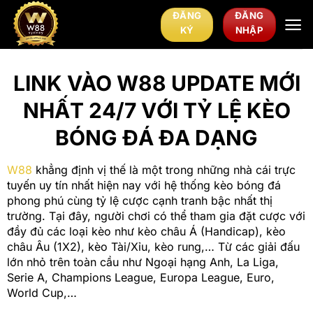
Chuyển
ĐĂNG
ĐĂNG
đến
KÝ
NHẬP
nội
dung
LINK VÀO W88 UPDATE MỚI
NHẤT 24/7 VỚI TỶ LỆ KÈO
BÓNG ĐÁ ĐA DẠNG
W88
khẳng định vị thế là một trong những nhà cái trực
tuyến uy tín nhất hiện nay với hệ thống kèo bóng đá
phong phú cùng tỷ lệ cược cạnh tranh bậc nhất thị
trường. Tại đây, người chơi có thể tham gia đặt cược với
đầy đủ các loại kèo như kèo châu Á (Handicap), kèo
châu Âu (1X2), kèo Tài/Xỉu, kèo rung,… Từ các giải đấu
lớn nhỏ trên toàn cầu như Ngoại hạng Anh, La Liga,
Serie A, Champions League, Europa League, Euro,
World Cup,…