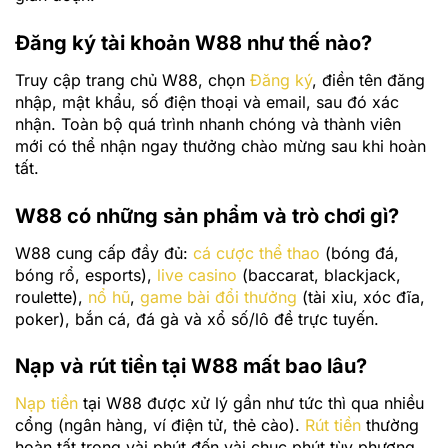
đến cho bạn cơ hội trở thành triệu phú chỉ trong một
Đăng ký tài khoản W88 như thế nào?
đêm.
Truy cập trang chủ W88, chọn
Đăng ký
, điền tên đăng
Link truy cập W88: Luôn cập
nhập, mật khẩu, số điện thoại và email, sau đó xác
nhật, luôn ổn định
nhận. Toàn bộ quá trình nhanh chóng và thành viên
mới có thể nhận ngay thưởng chào mừng sau khi hoàn
Để đảm bảo bạn luôn có thể truy cập vào W88 một
tất.
cách dễ dàng và nhanh chóng, chúng tôi cung cấp
các link truy cập mới nhất, được cập nhật 24/7. Các
W88 có những sản phẩm và trò chơi gì?
link này được kiểm tra thường xuyên và đảm bảo
không bị chặn. Hãy yên tâm truy cập và trải nghiệm
W88 cung cấp đầy đủ:
cá cược thể thao
(bóng đá,
những sản phẩm cá cược tuyệt vời của W88. Chúng
bóng rổ, esports),
live casino
(baccarat, blackjack,
tôi luôn nỗ lực để mang đến cho bạn trải nghiệm tốt
roulette),
nổ hũ
,
game bài đổi thưởng
(tài xỉu, xóc đĩa,
nhất.
poker), bắn cá, đá gà và xổ số/lô đề trực tuyến.
W88 Web: Trải nghiệm cá cược trên
Nạp và rút tiền tại W88 mất bao lâu?
máy tính
Nạp tiền
tại W88 được xử lý gần như tức thì qua nhiều
cổng (ngân hàng, ví điện tử, thẻ cào).
Rút tiền
thường
Truy cập W88 web trên máy tính hoặc laptop của
hoàn tất trong vài phút đến vài chục phút tùy phương