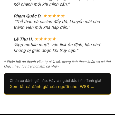
hồi nhanh mỗi khi mình cần.”
Đăng ký tài khoản W88 ngay hôm nay và nhận ngay
thưởng chào mừng hấp dẫn. Bắt đầu hành trình cá
Phạm Quốc D.
★★★★☆
cược của bạn ngay bây giờ và tận hưởng lợi ích của
“Thể thao và casino đầy đủ, khuyến mãi cho
việc sở hữu số vốn lớn hơn, tăng cơ hội chiến thắng
thành viên mới khá hấp dẫn.”
và trải nghiệm những trò chơi thú vị tại W88.
Lê Thu H.
★★★★★
Hoàn trả tiền cược
“App mobile mượt, vào link ổn định, hầu như
không bị gián đoạn khi truy cập.”
W88 cung cấp chương trình hoàn trả tiền cược hấp
dẫn, giúp bạn giảm thiểu rủi ro và tăng cơ hội thắng
* Phản hồi do thành viên tự chia sẻ, mang tính tham khảo và có thể
lớn. Một phần tiền cược của bạn sẽ được hoàn trả
khác nhau tùy trải nghiệm cá nhân.
lại, giúp bạn có thêm vốn để tiếp tục chinh phục
những thử thách mới.
Chưa có đánh giá nào. Hãy là người đầu tiên đánh giá!
Xem tất cả đánh giá của người chơi W88 →
Ưu đãi VIP – Trải nghiệm đẳng cấp dành
cho thành viên VIP
Trở thành thành viên VIP của W88 và tận hưởng
những ưu đãi đặc biệt, chỉ dành riêng cho những