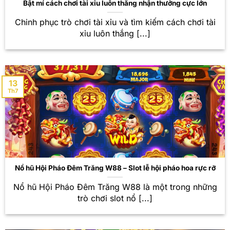
Bật mí cách chơi tài xỉu luôn thắng nhận thưởng cực lớn
hút được rất nhiều người chơi. Tại W88, bạn sẽ được
trải nghiệm Baccarat với giao diện đẹp mắt, mượt
Chinh phục trò chơi tài xỉu và tìm kiếm cách chơi tài
mà, cùng với nhiều bàn chơi khác nhau để lựa chọn.
xỉu luôn thắng [...]
Blackjack
Blackjack là một trò chơi bài đòi hỏi sự kết hợp giữa
kỹ năng và may mắn. Người chơi cố gắng đạt tổng
13
Th7
điểm càng gần 21 càng tốt, nhưng phải cẩn thận để
không vượt quá giới hạn. Tại W88, bạn sẽ được trải
nghiệm Blackjack với nhiều phiên bản khác nhau,
cùng với những dealer xinh đẹp và chuyên nghiệp.
Poker
Nổ hũ Hội Pháo Đêm Trăng W88 – Slot lễ hội pháo hoa rực rỡ
Poker là một trò chơi bài đòi hỏi sự tính toán, phán
đoán và chiến lược. Tại W88, bạn sẽ được trải
Nổ hũ Hội Pháo Đêm Trăng W88 là một trong những
nghiệm Poker với nhiều phiên bản khác nhau, từ
trò chơi slot nổ [...]
Texas Hold’em đến Omaha.
Roulette – Vòng quay may mắn, cơ hội