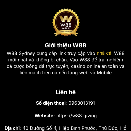
người chơi thân thiết. Bạn sẽ được hưởng những
quyền lợi cao cấp như hỗ trợ khách hàng riêng biệt,
tỷ lệ hoàn trả cao hơn, và nhiều phần quà giá trị
khác.
Giao diện thân thiện, dễ sử dụng
– Cá cược mượt mà, không giật
Giới thiệu W88
lag
W88 Sydney cung cấp link truy cập vào
nhà cái
W88
mới nhất và không bị chặn. Vào W88 để trải nghiệm
W88 sở hữu giao diện hiện đại, thân thiện, dễ sử
cá cược bóng đá trực tuyến, casino online an toàn và
dụng, ngay cả với những người mới bắt đầu. Tất cả
liền mạch trên cả nền tảng web và Mobile
các tính năng đều được bố trí một cách logic, giúp
bạn dễ dàng tìm kiếm và sử dụng các dịch vụ của
W88. Hệ thống hoạt động mượt mà, không giật lag,
Liên hệ
đảm bảo bạn có thể trải nghiệm cá cược một cách
Số điện thoại
: 0963013191
thoải mái nhất. Không cần phải là chuyên gia công
nghệ, bạn cũng có thể dễ dàng làm quen và sử dụng
Website
: https://w88.giving
W88.
Địa chỉ
: 40 Đường Số 4, Hiệp Bình Phước, Thủ Đức, Hồ
Bảo mật thông tin tuyệt đối – An