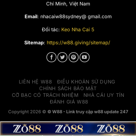
Chí Minh, Việt Nam
toàn và tin cậy
Email
: nhacaiw88sydney@ gmail.com
W88 cam kết bảo mật thông tin cá nhân của người
chơi một cách tuyệt đối. Chúng tôi sử dụng công
Đối tác:
Keo Nha Cai 5
nghệ mã hóa hiện đại để bảo vệ thông tin của bạn
khỏi những truy cập trái phép. An toàn và bảo mật là
Sitemap
:
https://w88.giving/sitemap/
ưu tiên hàng đầu của W88, giúp bạn có thể yên tâm
trải nghiệm cá cược mà không lo lắng về vấn đề bảo
mật thông tin.
Hỗ trợ khách hàng
LIÊN HỆ W88
ĐIỀU KHOẢN SỬ DỤNG
Đội ngũ hỗ trợ khách hàng chuyên nghiệp của W88
CHÍNH SÁCH BẢO MẬT
luôn sẵn sàng hỗ trợ bạn 24/7 qua nhiều kênh khác
CỜ BẠC CÓ TRÁCH NHIỆM
NHÀ CÁI UY TÍN
nhau như chat trực tuyến, email, điện thoại. Bộ phận
ĐÁNH GIÁ W88
chăm sóc khách hàng của chúng tôi luôn sẵn sàng
Copyright 2026 ©
© W88 - Link truy cập w88 update 247
hỗ trợ bạn một cách nhanh chóng và hiệu quả cho
mọi yêu cầu.
Nạp tiền và rút tiền nhanh chóng,