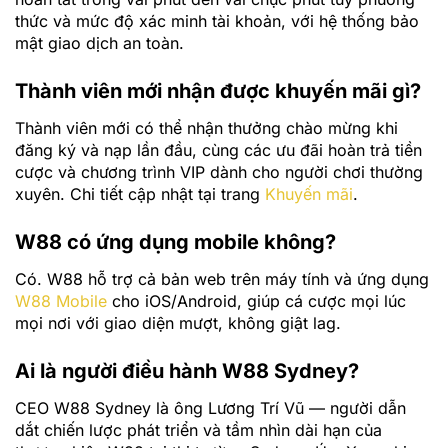
bạn để trải nghiệm cá cược trên màn hình lớn, với
thức và mức độ xác minh tài khoản, với hệ thống bảo
giao diện đầy đủ tính năng.
mật giao dịch an toàn.
W88 Mobile: Cá cược mọi lúc, mọi nơi
Thành viên mới nhận được khuyến mãi gì?
Tải ứng dụng W88 mobile để trải nghiệm cá cược
Thành viên mới có thể nhận thưởng chào mừng khi
mọi lúc, mọi nơi, ngay cả khi bạn đang di chuyển.
đăng ký và nạp lần đầu, cùng các ưu đãi hoàn trả tiền
Ứng dụng được tối ưu hóa cho cả hệ điều hành iOS
cược và chương trình VIP dành cho người chơi thường
và Android, đảm bảo tốc độ load nhanh và giao diện
xuyên. Chi tiết cập nhật tại trang
Khuyến mãi
.
thân thiện.
W88 có ứng dụng mobile không?
Nhà cái uy tín: Đối tác chiến lược của
W88
Có. W88 hỗ trợ cả bản web trên máy tính và ứng dụng
W88 Mobile
cho iOS/Android, giúp cá cược mọi lúc
W88 hợp tác với nhiều
nhà cái uy tín
khác để mang
mọi nơi với giao diện mượt, không giật lag.
đến cho người chơi nhiều sự lựa chọn hơn nữa.
Thông qua các đối tác này, bạn vẫn có thể trải
Ai là người điều hành W88 Sydney?
nghiệm những trò chơi hấp dẫn của W88 một cách
an toàn và bảo mật. Sự hợp tác này đảm bảo rằng
CEO W88 Sydney là ông Lương Trí Vũ — người dẫn
bạn luôn có nhiều lựa chọn và trải nghiệm tốt nhất.
dắt chiến lược phát triển và tầm nhìn dài hạn của