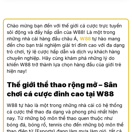
Chào mừng bạn đến với thế giới cá cược trực tuyến
sôi động và đầy hấp dẫn của W88! Là một trong
những nhà cái hàng đầu châu Á,
W88
tự hào mang
đến cho bạn trải nghiệm giải trí đỉnh cao với đa dạng
trò chơi, tỷ lệ cược hấp dẫn và dịch vụ khách hàng
chuyên nghiệp. Hãy cùng khám phá những lý do
khiến W88 trở thành lựa chọn hàng đầu của giới trẻ
hiện nay!
Thế giới thể thao rộng mở – Sân
chơi cá cược đỉnh cao tại W88
W88 tự hào là một trong những nhà cái có hệ thống
cá cược thể thao đa dạng và phong phú nhất hiện
nay. Từ những bộ môn thể thao quen thuộc như
bóng đá, bóng rổ, tennis cho đến những bộ môn thể
thao điện tử (Esports) đang làm mưa làm gió, tất cả