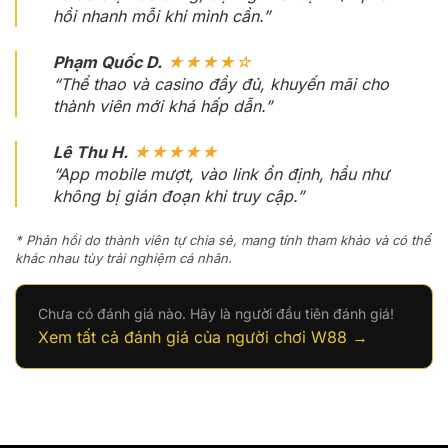
hồi nhanh mỗi khi mình cần.”
Đăng ký tài khoản W88 ngay hôm nay và nhận ngay
thưởng chào mừng hấp dẫn. Bắt đầu hành trình cá
Phạm Quốc D.
★★★★☆
cược của bạn ngay bây giờ và tận hưởng lợi ích của
“Thể thao và casino đầy đủ, khuyến mãi cho
việc sở hữu số vốn lớn hơn, tăng cơ hội chiến thắng
thành viên mới khá hấp dẫn.”
và trải nghiệm những trò chơi thú vị tại W88.
Lê Thu H.
★★★★★
Hoàn trả tiền cược
“App mobile mượt, vào link ổn định, hầu như
không bị gián đoạn khi truy cập.”
W88 cung cấp chương trình hoàn trả tiền cược hấp
dẫn, giúp bạn giảm thiểu rủi ro và tăng cơ hội thắng
* Phản hồi do thành viên tự chia sẻ, mang tính tham khảo và có thể
lớn. Một phần tiền cược của bạn sẽ được hoàn trả
khác nhau tùy trải nghiệm cá nhân.
lại, giúp bạn có thêm vốn để tiếp tục chinh phục
những thử thách mới.
Chưa có đánh giá nào. Hãy là người đầu tiên đánh giá!
Xem tất cả đánh giá của người chơi W88 →
Ưu đãi VIP – Trải nghiệm đẳng cấp dành
cho thành viên VIP
Trở thành thành viên VIP của W88 và tận hưởng
những ưu đãi đặc biệt, chỉ dành riêng cho những