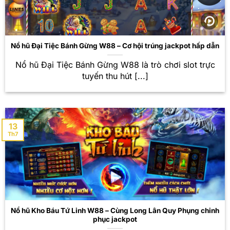
các trận đấu lớn nhỏ, các giải đấu quốc tế và cả
những trận đấu nghiệp dư. Với tỷ lệ cược hấp dẫn và
đa dạng, W88 chắc chắn sẽ đáp ứng được mọi nhu
cầu cá cược của bạn. Chúng tôi cập nhật liên tục các
Nổ hũ Đại Tiệc Bánh Gừng W88 – Cơ hội trúng jackpot hấp dẫn
trận đấu mới nhất, đảm bảo bạn luôn có những lựa
chọn phong phú và cập nhật nhất. Hãy khám phá
Nổ hũ Đại Tiệc Bánh Gừng W88 là trò chơi slot trực
ngay thế giới cá cược thể thao rộng lớn tại W88!
tuyến thu hút [...]
Game bài đổi thưởng – Trải
nghiệm đỉnh cao, thắng lớn mỗi
13
ngày
Th7
Bên cạnh cá cược thể thao, W88 còn cung cấp một
kho game bài đổi thưởng khổng lồ với nhiều trò chơi
hấp dẫn và đa dạng. Từ những game bài kinh điển
như Baccarat, Blackjack, Poker, đến những game bài
hiện đại với đồ họa đẹp mắt và lối chơi thú vị, bạn sẽ
có những trải nghiệm tuyệt vời tại W88. Với hệ thống
Nổ hũ Kho Báu Tứ Linh W88 – Cùng Long Lân Quy Phụng chinh
game bài công bằng và minh bạch, bạn có thể yên
phục jackpot
tâm trải nghiệm và giành chiến thắng. Hãy thử vận