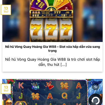
trúng thưởng lớn
13
Th7
Roulette là một trò chơi may rủi hấp dẫn với vòng
quay may mắn. Bạn chỉ cần đặt cược vào số mình dự
đoán và chờ đợi kết quả. Tại W88, bạn sẽ được trải
nghiệm Roulette với giao diện đẹp mắt, mượt mà,
cùng với nhiều bàn chơi khác nhau để lựa chọn.
Thế giới cá cược thể thao đa
Nổ hũ Vòng Quay Hoàng Gia W88 – Slot vừa hấp dẫn vừa sang
trọng
dạng – Từ bóng đá đến thể thao
Nổ hũ Vòng Quay Hoàng Gia W88 là trò chơi slot hấp
điện tử
dẫn, thu hút [...]
W88 không chỉ đơn thuần là một nhà cái cá cược,
mà còn là một thế giới giải trí đa dạng với vô vàn lựa
chọn cá cược thể thao. Danh mục thể thao đa dạng,
từ những môn kinh điển như bóng đá, bóng rổ, quần
13
Th7
vợt đến những bộ môn thể thao điện tử đang hot
hiện nay như Liên Minh Huyền Thoại, Dota 2, CS:GO,
tất cả đều có mặt tại W88. Bạn có thể đặt cược vào