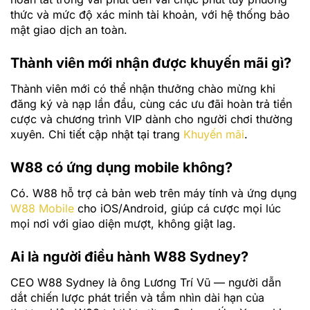
bạn để trải nghiệm cá cược trên màn hình lớn, với
thức và mức độ xác minh tài khoản, với hệ thống bảo
giao diện đầy đủ tính năng.
mật giao dịch an toàn.
W88 Mobile: Cá cược mọi lúc, mọi nơi
Thành viên mới nhận được khuyến mãi gì?
Tải ứng dụng W88 mobile để trải nghiệm cá cược
Thành viên mới có thể nhận thưởng chào mừng khi
mọi lúc, mọi nơi, ngay cả khi bạn đang di chuyển.
đăng ký và nạp lần đầu, cùng các ưu đãi hoàn trả tiền
Ứng dụng được tối ưu hóa cho cả hệ điều hành iOS
cược và chương trình VIP dành cho người chơi thường
và Android, đảm bảo tốc độ load nhanh và giao diện
xuyên. Chi tiết cập nhật tại trang
Khuyến mãi
.
thân thiện.
W88 có ứng dụng mobile không?
Nhà cái uy tín: Đối tác chiến lược của
W88
Có. W88 hỗ trợ cả bản web trên máy tính và ứng dụng
W88 Mobile
cho iOS/Android, giúp cá cược mọi lúc
W88 hợp tác với nhiều
nhà cái uy tín
khác để mang
mọi nơi với giao diện mượt, không giật lag.
đến cho người chơi nhiều sự lựa chọn hơn nữa.
Thông qua các đối tác này, bạn vẫn có thể trải
Ai là người điều hành W88 Sydney?
nghiệm những trò chơi hấp dẫn của W88 một cách
an toàn và bảo mật. Sự hợp tác này đảm bảo rằng
CEO W88 Sydney là ông Lương Trí Vũ — người dẫn
bạn luôn có nhiều lựa chọn và trải nghiệm tốt nhất.
dắt chiến lược phát triển và tầm nhìn dài hạn của