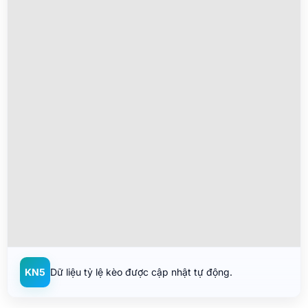
KN5
Dữ liệu tỷ lệ kèo được cập nhật tự động.