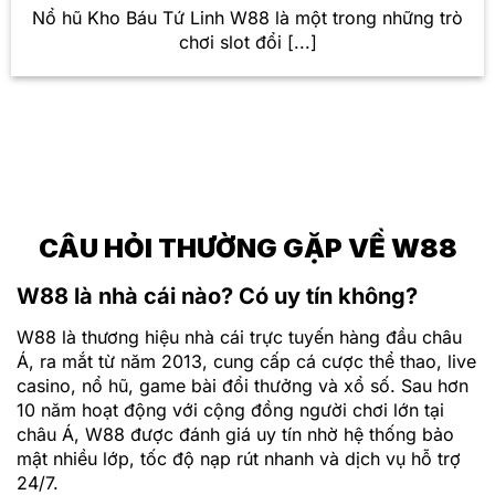
Nổ hũ Kho Báu Tứ Linh W88 là một trong những trò
may của mình với những game bài đổi thưởng hấp
chơi slot đổi [...]
dẫn tại W88 và nhận ngay những phần thưởng giá
trị! Đừng quên tham gia các sự kiện game bài đặc
biệt để nhận thêm nhiều phần thưởng hấp dẫn nhé!
CÂU HỎI THƯỜNG GẶP VỀ W88
W88 là nhà cái nào? Có uy tín không?
W88 là thương hiệu nhà cái trực tuyến hàng đầu châu
Á, ra mắt từ năm 2013, cung cấp cá cược thể thao, live
casino, nổ hũ, game bài đổi thưởng và xổ số. Sau hơn
10 năm hoạt động với cộng đồng người chơi lớn tại
Game bài đổi thưởng – Trải nghiệm đỉnh cao, thắng lớn
châu Á, W88 được đánh giá uy tín nhờ hệ thống bảo
mật nhiều lớp, tốc độ nạp rút nhanh và dịch vụ hỗ trợ
mỗi ngày
24/7.