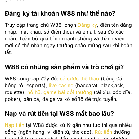
đến cho bạn cơ hội trở thành triệu phú chỉ trong một
Đăng ký tài khoản W88 như thế nào?
đêm.
Truy cập trang chủ W88, chọn
Đăng ký
, điền tên đăng
Link truy cập W88: Luôn cập
nhập, mật khẩu, số điện thoại và email, sau đó xác
nhật, luôn ổn định
nhận. Toàn bộ quá trình nhanh chóng và thành viên
mới có thể nhận ngay thưởng chào mừng sau khi hoàn
Để đảm bảo bạn luôn có thể truy cập vào W88 một
tất.
cách dễ dàng và nhanh chóng, chúng tôi cung cấp
các link truy cập mới nhất, được cập nhật 24/7. Các
W88 có những sản phẩm và trò chơi gì?
link này được kiểm tra thường xuyên và đảm bảo
không bị chặn. Hãy yên tâm truy cập và trải nghiệm
W88 cung cấp đầy đủ:
cá cược thể thao
(bóng đá,
những sản phẩm cá cược tuyệt vời của W88. Chúng
bóng rổ, esports),
live casino
(baccarat, blackjack,
tôi luôn nỗ lực để mang đến cho bạn trải nghiệm tốt
roulette),
nổ hũ
,
game bài đổi thưởng
(tài xỉu, xóc đĩa,
nhất.
poker), bắn cá, đá gà và xổ số/lô đề trực tuyến.
W88 Web: Trải nghiệm cá cược trên
Nạp và rút tiền tại W88 mất bao lâu?
máy tính
Nạp tiền
tại W88 được xử lý gần như tức thì qua nhiều
cổng (ngân hàng, ví điện tử, thẻ cào).
Rút tiền
thường
Truy cập W88 web trên máy tính hoặc laptop của
hoàn tất trong vài phút đến vài chục phút tùy phương