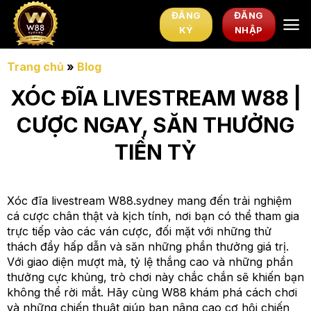
Chuyển
ĐĂNG
ĐĂNG
đến
KÝ
NHẬP
nội
dung
Trang chủ
»
Blog
XÓC ĐĨA LIVESTREAM W88 |
CƯỢC NGAY, SĂN THƯỞNG
TIỀN TỶ
Xóc đĩa livestream W88.sydney mang đến trải nghiệm
cá cược chân thật và kịch tính, nơi bạn có thể tham gia
trực tiếp vào các ván cược, đối mặt với những thử
thách đầy hấp dẫn và săn những phần thưởng giá trị.
Với giao diện mượt mà, tỷ lệ thắng cao và những phần
thưởng cực khủng, trò chơi này chắc chắn sẽ khiến bạn
không thể rời mắt. Hãy cùng W88
khám phá cách chơi
và những chiến thuật giúp bạn nâng cao cơ hội chiến