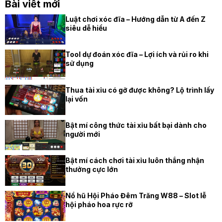
Bài viết mới
Luật chơi xóc đĩa – Hướng dẫn từ A đến Z
siêu dễ hiểu
Tool dự đoán xóc đĩa – Lợi ích và rủi ro khi
sử dụng
Thua tài xỉu có gỡ được không? Lộ trình lấy
lại vốn
Bật mí công thức tài xỉu bất bại dành cho
người mới
Bật mí cách chơi tài xỉu luôn thắng nhận
thưởng cực lớn
Nổ hũ Hội Pháo Đêm Trăng W88 – Slot lễ
hội pháo hoa rực rỡ