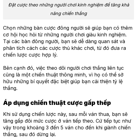
Đặt cược theo những người chơi kinh nghiệm để tăng khả
năng chiến thắng
Chọn những bàn cược đông người sẽ giúp bạn có thêm
cơ hội học hỏi từ những người chơi giàu kinh nghiệm.
Tại các bàn đông người, bạn sẽ dễ dàng quan sát và
phân tích cách các cược thủ khác chơi, từ đó đưa ra
chiến lược cược hợp lý.
Bên cạnh đó, việc theo dõi người chơi thắng liên tục
cũng là một chiến thuật thông minh, vì họ có thể sở
hữu những bí quyết đặc biệt giúp bạn cải thiện tỷ lệ
thắng.
Áp dụng chiến thuật cược gấp thếp
Khi sử dụng chiến lược này, sau mỗi ván thua, bạn sẽ
tăng gấp đôi mức cược ở ván tiếp theo. Cứ tiếp tục như
vậy trong khoảng 3 đến 5 ván cho đến khi giành chiến
thắng, sau đó dừng lại.