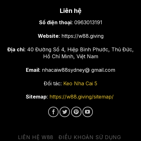
Liên hệ
Số điện thoại
: 0963013191
Website
: https://w88.giving
Địa chỉ
: 40 Đường Số 4, Hiệp Bình Phước, Thủ Đức,
Hồ Chí Minh, Việt Nam
Email
: nhacaiw88sydney@ gmail.com
Đối tác:
Keo Nha Cai 5
Sitemap
:
https://w88.giving/sitemap/
LIÊN HỆ W88
ĐIỀU KHOẢN SỬ DỤNG