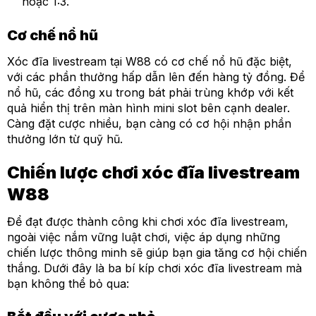
hoặc 1:3.
Cơ chế nổ hũ
Xóc đĩa livestream tại W88 có cơ chế nổ hũ đặc biệt,
với các phần thưởng hấp dẫn lên đến hàng tỷ đồng. Để
nổ hũ, các đồng xu trong bát phải trùng khớp với kết
quả hiển thị trên màn hình mini slot bên cạnh dealer.
Càng đặt cược nhiều, bạn càng có cơ hội nhận phần
thưởng lớn từ quỹ hũ.
Chiến lược chơi xóc đĩa livestream
W88
Để đạt được thành công khi chơi xóc đĩa livestream,
ngoài việc nắm vững luật chơi, việc áp dụng những
chiến lược thông minh sẽ giúp bạn gia tăng cơ hội chiến
thắng. Dưới đây là ba bí kíp chơi xóc đĩa livestream mà
bạn không thể bỏ qua: