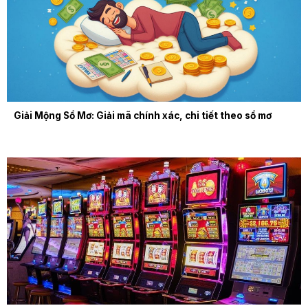
Giải Mộng Sổ Mơ: Giải mã chính xác, chi tiết theo sổ mơ