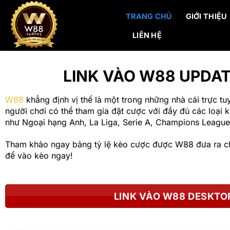
Chuyển
TRANG CHỦ
GIỚI THIỆU
đến
nội
LIÊN HỆ
dung
LINK VÀO W88 UPDAT
W88
khẳng định vị thế là một trong những nhà cái trực tu
người chơi có thể tham gia đặt cược với đầy đủ các loại 
như Ngoại hạng Anh, La Liga, Serie A, Champions Leagu
Tham khảo ngay bảng tỷ lệ kèo cược được W88 đưa ra ch
để vào kèo ngay!
LINK VÀO W88 DESKTO