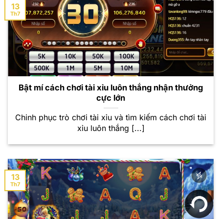
13
Th7
Bật mí cách chơi tài xỉu luôn thắng nhận thưởng
cực lớn
ò chơi truyền thống đến những trò chơi hiện đại, độc
Chinh phục trò chơi tài xỉu và tìm kiếm cách chơi tài
xỉu luôn thắng [...]
n và phổ biến nhất tại các sòng bạc khắp thế giới. Với
13
t với giao diện đẹp mắt, mượt mà, cùng với nhiều bàn
Th7