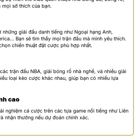
 mọi sở thích của bạn.
Từ những giải đấu danh tiếng như Ngoại hạng Anh,
ica… Bạn sẽ tìm thấy mọi trận đấu mà mình yêu thích.
chọn chiến thuật đặt cược phù hợp nhất.
c trận đấu NBA, giải bóng rổ nhà nghề, và nhiều giải
iều loại kèo cược khác nhau, giúp bạn có nhiều lựa
ỉnh cao
ải nghiệm cá cược trên các tựa game nổi tiếng như Liên
và nhận thưởng nếu dự đoán chính xác.