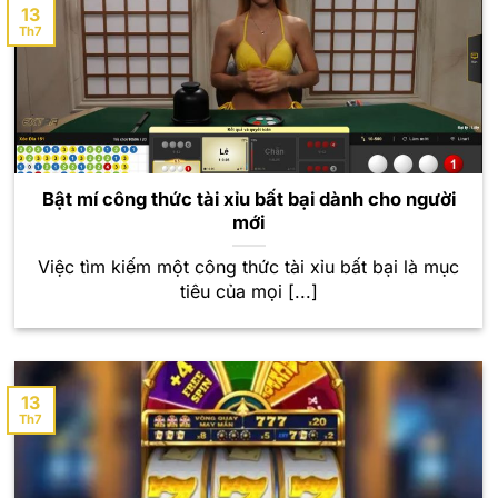
13
Th7
Thế giới thể thao rộng mở – Sân chơi cá cược đỉnh cao tại W88
Bật mí công thức tài xỉu bất bại dành cho người
rải nghiệm những trò chơi hấp dẫn
mới
 bài khổng lồ với hàng trăm trò chơi đa dạng, từ những tr
Việc tìm kiếm một công thức tài xỉu bất bại là mục
tiêu của mọi [...]
a Baccarat trở thành một trong những trò chơi bài kinh điể
13
nhiều người chơi. Tại W88, bạn sẽ được trải nghiệm Baccara
Th7