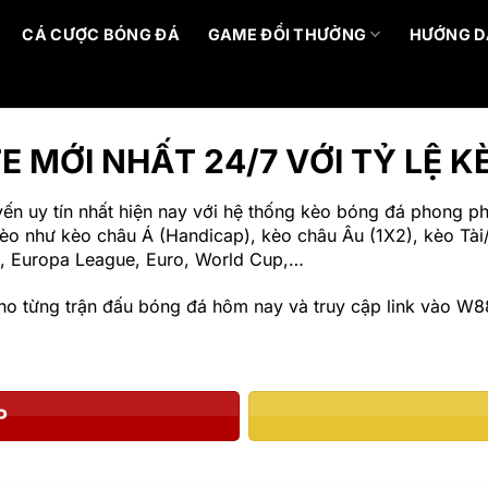
CÁ CƯỢC BÓNG ĐÁ
GAME ĐỔI THƯỞNG
HƯỚNG D
E MỚI NHẤT 24/7 VỚI TỶ LỆ 
yến uy tín nhất hiện nay với hệ thống kèo bóng đá phong phú
kèo như kèo châu Á (Handicap), kèo châu Âu (1X2), kèo Tài/
e, Europa League, Euro, World Cup,…
o từng trận đấu bóng đá hôm nay và truy cập link vào W88
P