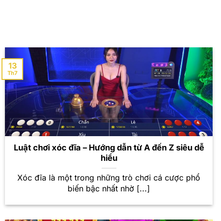
W88 cam kết mang đến cho bạn tỷ lệ trả thưởng cạnh tra
thắng. Ngoài ra, W88 thường xuyên cập nhật tỷ lệ kèo 
13
Th7
Luật chơi xóc đĩa – Hướng dẫn từ A đến Z siêu dễ
hiểu
Xóc đĩa là một trong những trò chơi cá cược phổ
biến bậc nhất nhờ [...]