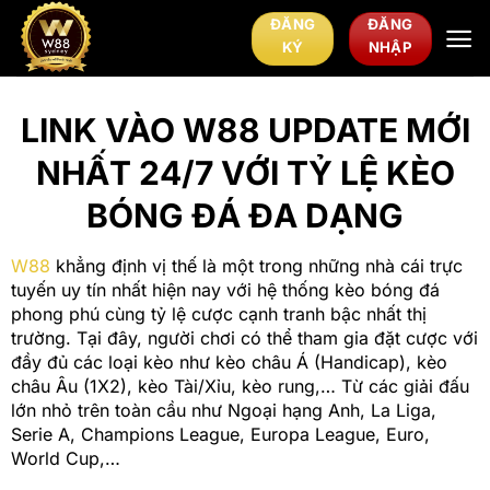
Chuyển
ĐĂNG
ĐĂNG
đến
KÝ
NHẬP
nội
dung
LINK VÀO W88 UPDATE MỚI
NHẤT 24/7 VỚI TỶ LỆ KÈO
BÓNG ĐÁ ĐA DẠNG
W88
khẳng định vị thế là một trong những nhà cái trực
tuyến uy tín nhất hiện nay với hệ thống kèo bóng đá
phong phú cùng tỷ lệ cược cạnh tranh bậc nhất thị
trường. Tại đây, người chơi có thể tham gia đặt cược với
đầy đủ các loại kèo như kèo châu Á (Handicap), kèo
châu Âu (1X2), kèo Tài/Xỉu, kèo rung,… Từ các giải đấu
lớn nhỏ trên toàn cầu như Ngoại hạng Anh, La Liga,
Serie A, Champions League, Europa League, Euro,
World Cup,…