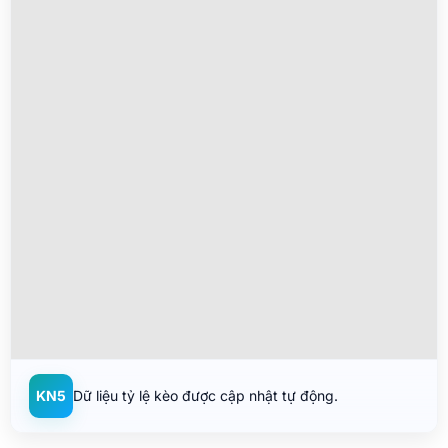
KN5
Dữ liệu tỷ lệ kèo được cập nhật tự động.