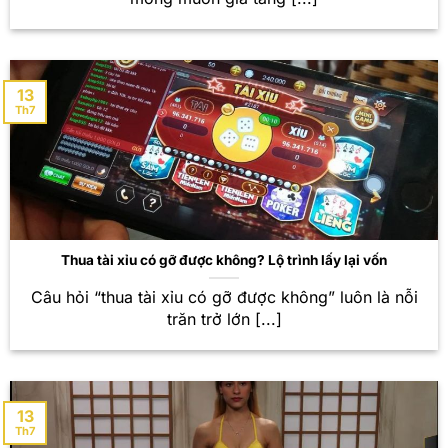
Kèo cược đa dạng
W88 cam kết mang đến cho bạn tỷ lệ trả thưởng
13
cạnh tranh nhất trên thị trường. Với hệ thống kèo
Th7
cược đa dạng, bạn sẽ có nhiều lựa chọn để tối đa
hóa cơ hội chiến thắng. Ngoài ra, W88 thường xuyên
cập nhật tỷ lệ kèo cược để đảm bảo tính chính xác
và minh bạch.
Thua tài xỉu có gỡ được không? Lộ trình lấy lại vốn
Câu hỏi “thua tài xỉu có gỡ được không” luôn là nỗi
trăn trở lớn [...]
13
Th7