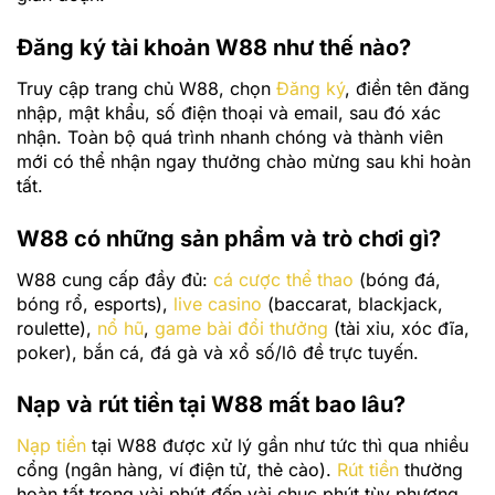
đến cho bạn cơ hội trở thành triệu phú chỉ trong một
Đăng ký tài khoản W88 như thế nào?
đêm.
Truy cập trang chủ W88, chọn
Đăng ký
, điền tên đăng
Link truy cập W88: Luôn cập
nhập, mật khẩu, số điện thoại và email, sau đó xác
nhật, luôn ổn định
nhận. Toàn bộ quá trình nhanh chóng và thành viên
mới có thể nhận ngay thưởng chào mừng sau khi hoàn
Để đảm bảo bạn luôn có thể truy cập vào W88 một
tất.
cách dễ dàng và nhanh chóng, chúng tôi cung cấp
các link truy cập mới nhất, được cập nhật 24/7. Các
W88 có những sản phẩm và trò chơi gì?
link này được kiểm tra thường xuyên và đảm bảo
không bị chặn. Hãy yên tâm truy cập và trải nghiệm
W88 cung cấp đầy đủ:
cá cược thể thao
(bóng đá,
những sản phẩm cá cược tuyệt vời của W88. Chúng
bóng rổ, esports),
live casino
(baccarat, blackjack,
tôi luôn nỗ lực để mang đến cho bạn trải nghiệm tốt
roulette),
nổ hũ
,
game bài đổi thưởng
(tài xỉu, xóc đĩa,
nhất.
poker), bắn cá, đá gà và xổ số/lô đề trực tuyến.
W88 Web: Trải nghiệm cá cược trên
Nạp và rút tiền tại W88 mất bao lâu?
máy tính
Nạp tiền
tại W88 được xử lý gần như tức thì qua nhiều
cổng (ngân hàng, ví điện tử, thẻ cào).
Rút tiền
thường
Truy cập W88 web trên máy tính hoặc laptop của
hoàn tất trong vài phút đến vài chục phút tùy phương