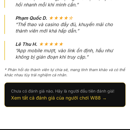
hồi nhanh mỗi khi mình cần.”
Đăng ký tài khoản W88 ngay hôm nay và nhận ngay
thưởng chào mừng hấp dẫn. Bắt đầu hành trình cá
Phạm Quốc D.
★★★★☆
cược của bạn ngay bây giờ và tận hưởng lợi ích của
“Thể thao và casino đầy đủ, khuyến mãi cho
việc sở hữu số vốn lớn hơn, tăng cơ hội chiến thắng
thành viên mới khá hấp dẫn.”
và trải nghiệm những trò chơi thú vị tại W88.
Lê Thu H.
★★★★★
Hoàn trả tiền cược
“App mobile mượt, vào link ổn định, hầu như
không bị gián đoạn khi truy cập.”
W88 cung cấp chương trình hoàn trả tiền cược hấp
dẫn, giúp bạn giảm thiểu rủi ro và tăng cơ hội thắng
* Phản hồi do thành viên tự chia sẻ, mang tính tham khảo và có thể
lớn. Một phần tiền cược của bạn sẽ được hoàn trả
khác nhau tùy trải nghiệm cá nhân.
lại, giúp bạn có thêm vốn để tiếp tục chinh phục
những thử thách mới.
Chưa có đánh giá nào. Hãy là người đầu tiên đánh giá!
Xem tất cả đánh giá của người chơi W88 →
Ưu đãi VIP – Trải nghiệm đẳng cấp dành
cho thành viên VIP
Trở thành thành viên VIP của W88 và tận hưởng
những ưu đãi đặc biệt, chỉ dành riêng cho những