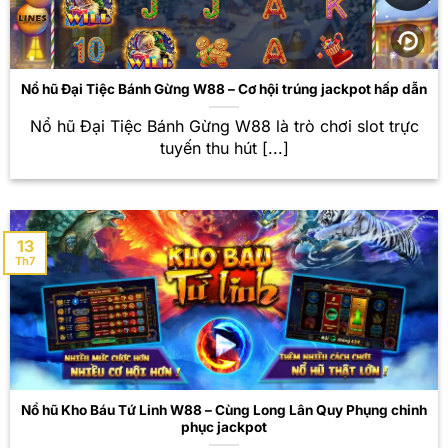
các trận đấu lớn nhỏ, các giải đấu quốc tế và cả
những trận đấu nghiệp dư. Với tỷ lệ cược hấp dẫn và
đa dạng, W88 chắc chắn sẽ đáp ứng được mọi nhu
cầu cá cược của bạn. Chúng tôi cập nhật liên tục các
Nổ hũ Đại Tiệc Bánh Gừng W88 – Cơ hội trúng jackpot hấp dẫn
trận đấu mới nhất, đảm bảo bạn luôn có những lựa
chọn phong phú và cập nhật nhất. Hãy khám phá
Nổ hũ Đại Tiệc Bánh Gừng W88 là trò chơi slot trực
ngay thế giới cá cược thể thao rộng lớn tại W88!
tuyến thu hút [...]
Game bài đổi thưởng – Trải
nghiệm đỉnh cao, thắng lớn mỗi
13
ngày
Th7
Bên cạnh cá cược thể thao, W88 còn cung cấp một
kho game bài đổi thưởng khổng lồ với nhiều trò chơi
hấp dẫn và đa dạng. Từ những game bài kinh điển
như Baccarat, Blackjack, Poker, đến những game bài
hiện đại với đồ họa đẹp mắt và lối chơi thú vị, bạn sẽ
có những trải nghiệm tuyệt vời tại W88. Với hệ thống
Nổ hũ Kho Báu Tứ Linh W88 – Cùng Long Lân Quy Phụng chinh
game bài công bằng và minh bạch, bạn có thể yên
phục jackpot
tâm trải nghiệm và giành chiến thắng. Hãy thử vận