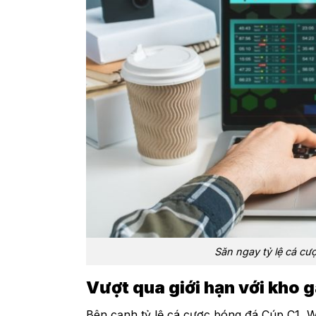
Săn ngay tỷ lệ cá cư
Vượt qua giới hạn với kho
Bên cạnh tỷ lệ cá cược bóng đá Cúp C1,