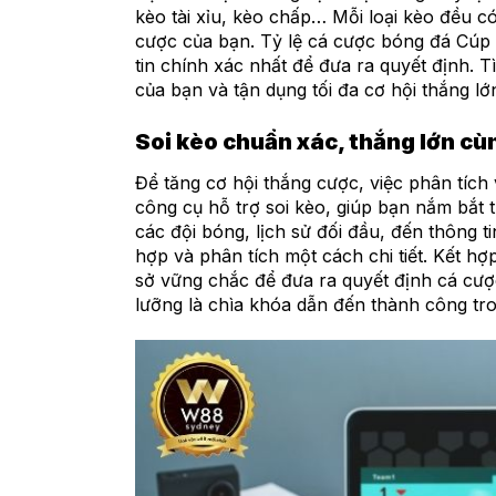
kèo tài xỉu, kèo chấp… Mỗi loại kèo đều c
cược của bạn. Tỷ lệ cá cược bóng đá Cúp 
tin chính xác nhất để đưa ra quyết định. T
của bạn và tận dụng tối đa cơ hội thắng lớ
Soi kèo chuẩn xác, thắng lớn c
Để tăng cơ hội thắng cược, việc phân tích
công cụ hỗ trợ soi kèo, giúp bạn nắm bắt 
các đội bóng, lịch sử đối đầu, đến thông 
hợp và phân tích một cách chi tiết. Kết h
sở vững chắc để đưa ra quyết định cá cượ
lưỡng là chìa khóa dẫn đến thành công tr