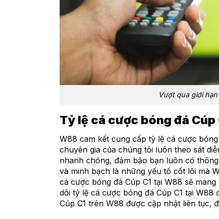
Vượt qua giới hạn
Tỷ lệ cá cược bóng đá Cúp C
W88 cam kết cung cấp tỷ lệ cá cược bóng đ
chuyên gia của chúng tôi luôn theo sát diễ
nhanh chóng, đảm bảo bạn luôn có thông t
và minh bạch là những yếu tố cốt lõi mà W8
cá cược bóng đá Cúp C1 tại W88 sẽ mang đ
dõi tỷ lệ cá cược bóng đá Cúp C1 tại W88 
Cúp C1 trên W88 được cập nhật liên tục, đ