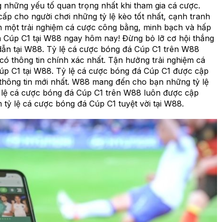
 những yếu tố quan trọng nhất khi tham gia cá cược.
ấp cho người chơi những tỷ lệ kèo tốt nhất, cạnh tranh
n một trải nghiệm cá cược công bằng, minh bạch và hấp
đá Cúp C1 tại W88 ngay hôm nay! Đừng bỏ lỡ cơ hội thắng
 dẫn tại W88. Tỷ lệ cá cược bóng đá Cúp C1 trên W88
có thông tin chính xác nhất. Tận hưởng trải nghiệm cá
Cúp C1 tại W88. Tỷ lệ cá cược bóng đá Cúp C1 được cập
thông tin mới nhất. W88 mang đến cho bạn những tỷ lệ
 lệ cá cược bóng đá Cúp C1 trên W88 luôn được cập
m tỷ lệ cá cược bóng đá Cúp C1 tuyệt vời tại W88.