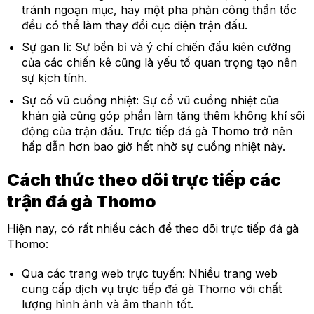
tránh ngoạn mục, hay một pha phản công thần tốc
đều có thể làm thay đổi cục diện trận đấu.
Sự gan lì: Sự bền bỉ và ý chí chiến đấu kiên cường
của các chiến kê cũng là yếu tố quan trọng tạo nên
sự kịch tính.
Sự cổ vũ cuồng nhiệt: Sự cổ vũ cuồng nhiệt của
khán giả cũng góp phần làm tăng thêm không khí sôi
động của trận đấu. Trực tiếp đá gà Thomo trở nên
hấp dẫn hơn bao giờ hết nhờ sự cuồng nhiệt này.
Cách thức theo dõi trực tiếp các
trận đá gà Thomo
Hiện nay, có rất nhiều cách để theo dõi trực tiếp đá gà
Thomo:
Qua các trang web trực tuyến: Nhiều trang web
cung cấp dịch vụ trực tiếp đá gà Thomo với chất
lượng hình ảnh và âm thanh tốt.