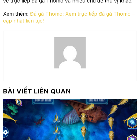
về trực tiếp đá gà Thomo và nhiều chủ đề thú vị khác.
Xem thêm:
Đá gà Thomo: Xem trực tiếp đá gà Thomo –
cập nhật liên tục!
BÀI VIẾT LIÊN QUAN