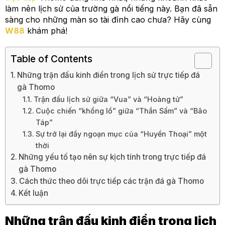
làm nên lịch sử của trường gà nổi tiếng này. Bạn đã sẵn
sàng cho những màn so tài đỉnh cao chưa? Hãy cùng
W88
khám phá!
Table of Contents
Những trận đấu kinh điển trong lịch sử trực tiếp đá
gà Thomo
Trận đấu lịch sử giữa “Vua” và “Hoàng tử”
Cuộc chiến “khổng lồ” giữa “Thần Sấm” và “Bão
Táp”
Sự trở lại đầy ngoạn mục của “Huyền Thoại” một
thời
Những yếu tố tạo nên sự kịch tính trong trực tiếp đá
gà Thomo
Cách thức theo dõi trực tiếp các trận đá gà Thomo
Kết luận
Những trận đấu kinh điển trong lịch