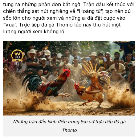
tung ra những phản đòn bất ngờ. Trận đấu kết thúc với
chiến thắng sát nút nghiêng về “Hoàng tử”, tạo nên cú
sốc lớn cho người xem và những ai đã đặt cược vào
“Vua”. Trực tiếp đá gà Thomo lúc này thu hút một
lượng người xem khổng lồ.
Những trận đấu kinh điển trong lịch sử trực tiếp đá gà
Thomo