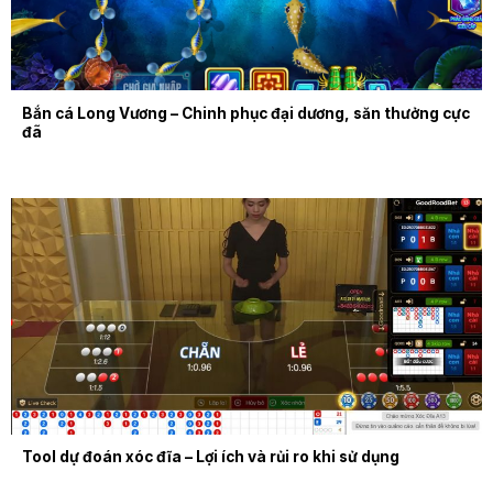
Bắn cá Long Vương – Chinh phục đại dương, săn thưởng cực
đã
Tool dự đoán xóc đĩa – Lợi ích và rủi ro khi sử dụng