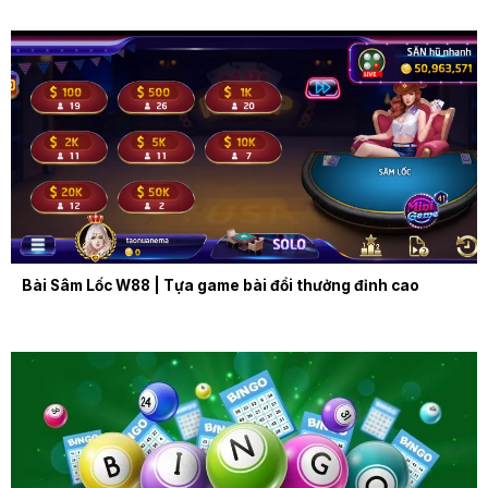
Bài Sâm Lốc W88 | Tựa game bài đổi thưởng đỉnh cao