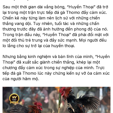
Sau một thời gian dài vắng bóng, “Huyền Thoại” đã trở
lại trong một trận trực tiếp đá gà Thomo đầy cảm xúc.
Chiến kê này từng làm nên lịch sử với những chiến
thắng vang dội. Tuy nhiên, tuổi tác và những chấn
thương trước đây đã ảnh hưởng đến phong độ của nó.
Trong trận đấu này, “Huyền Thoại” đã phải đối mặt với
một đối thủ trẻ trung và đầy sức mạnh. Mọi người đều
lo lắng cho sự trở lại của huyền thoại.
Nhưng bằng kinh nghiệm và bản lĩnh của mình, “Huyền
Thoại” đã xuất sắc giành chiến thắng, khép lại một
chương đầy cảm xúc trong sự nghiệp của mình. Trực
tiếp đá gà Thomo lúc này chứng kiến sự vỡ òa cảm xúc
của người hâm mộ.