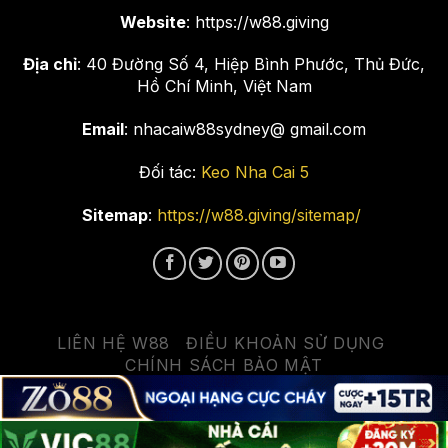
Website
: https://w88.giving
Địa chỉ
: 40 Đường Số 4, Hiệp Bình Phước, Thủ Đức,
Hồ Chí Minh, Việt Nam
Email
: nhacaiw88sydney@ gmail.com
Đối tác:
Keo Nha Cai 5
Sitemap
:
https://w88.giving/sitemap/
LIÊN HỆ W88
ĐIỀU KHOẢN SỬ DỤNG
CHÍNH SÁCH BẢO MẬT
CỜ BẠC CÓ TRÁCH NHIỆM
NHÀ CÁI UY TÍN
ĐÁNH GIÁ W88
Copyright 2026 ©
© W88 - Link truy cập w88 update 247