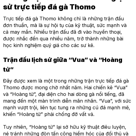
sử trực tiếp đá gà Thomo
Trực tiếp đá gà Thomo không chỉ là những trận đấu
đơn thuần, mà là sự hội tụ của kỹ thuật, sức mạnh và
cả may mắn. Nhiều trận đấu đã đi vào huyền thoại,
được nhắc đến qua nhiều năm, trở thành những bài
học kinh nghiệm quý giá cho các sư kê.
Trận đấu lịch sử giữa “Vua” và “Hoàng
tử”
Đây được xem là một trong những trận trực tiếp đá gà
Thomo được mong chờ nhất năm. Hai chiến kê “Vua”
và “Hoàng tử”, đại diện cho hai dòng gà nổi tiếng, đã
mang đến một màn trình diễn mãn nhãn. “Vua”, với sức
mạnh vượt trội, liên tục tung ra những cú đá mạnh mẽ,
khiến “Hoàng tử” phải chống đỡ vất vả.
Tuy nhiên, “Hoàng tử” lại sở hữu kỹ thuật điêu luyện,
né tránh những đòn tấn công hiểm hóc của đối thủ và