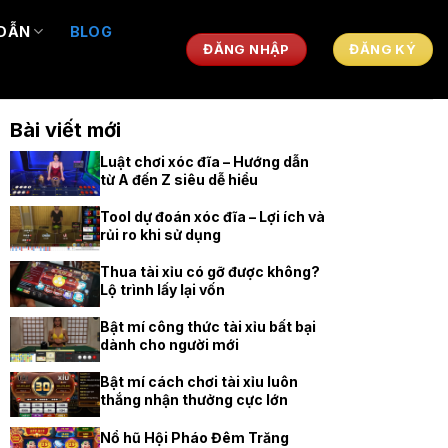
DẪN
BLOG
ĐĂNG NHẬP
ĐĂNG KÝ
Bài viết mới
Luật chơi xóc đĩa – Hướng dẫn
từ A đến Z siêu dễ hiểu
Tool dự đoán xóc đĩa – Lợi ích và
rủi ro khi sử dụng
Thua tài xỉu có gỡ được không?
Lộ trình lấy lại vốn
Bật mí công thức tài xỉu bất bại
dành cho người mới
Bật mí cách chơi tài xỉu luôn
thắng nhận thưởng cực lớn
Nổ hũ Hội Pháo Đêm Trăng