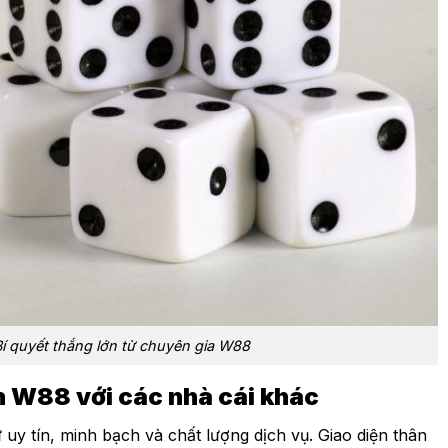
Bí quyết thắng lớn từ chuyên gia W88
ên W88 với các nhà cái khác
 uy tín, minh bạch và chất lượng dịch vụ. Giao diện thân