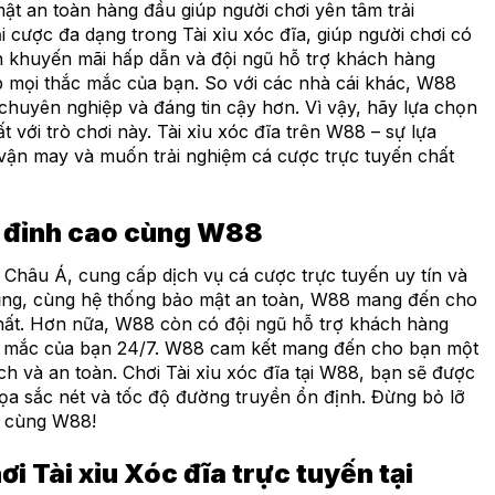
mật an toàn hàng đầu giúp người chơi yên tâm trải
cược đa dạng trong Tài xỉu xóc đĩa, giúp người chơi có
h khuyến mãi hấp dẫn và đội ngũ hỗ trợ khách hàng
p mọi thắc mắc của bạn. So với các nhà cái khác, W88
 chuyên nghiệp và đáng tin cậy hơn. Vì vậy, hãy lựa chọn
 với trò chơi này. Tài xỉu xóc đĩa trên W88 – sự lựa
ận may và muốn trải nghiệm cá cược trực tuyến chất
a đỉnh cao cùng W88
Châu Á, cung cấp dịch vụ cá cược trực tuyến uy tín và
 dụng, cùng hệ thống bảo mật an toàn, W88 mang đến cho
 nhất. Hơn nữa, W88 còn có đội ngũ hỗ trợ khách hàng
ắc mắc của bạn 24/7. W88 cam kết mang đến cho bạn một
h và an toàn. Chơi Tài xỉu xóc đĩa tại W88, bạn sẽ được
họa sắc nét và tốc độ đường truyền ổn định. Đừng bỏ lỡ
ao cùng W88!
ơi Tài xỉu Xóc đĩa trực tuyến tại