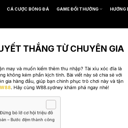
CÁ CƯỢC BÓNG ĐÁ
GAME ĐỔI THƯỞNG
HƯỚNG 
 QUYẾT THẮNG TỪ CHUYÊN GIA
ận may và muốn kiếm thêm thu nhập? Tài xỉu xóc đĩa là
g không kém phần kịch tính. Bài viết này sẽ chia sẻ với
n gia hàng đầu, giúp bạn chinh phục trò chơi này và tận
W88
. Hãy cùng W88.sydney khám phá ngay nhé!
 Đừng bỏ lỡ cơ hội triệu đô
ơ bản – Bước đệm thành công