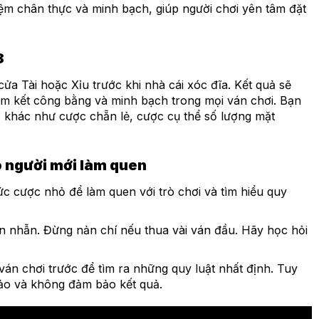
iệm chân thực và minh bạch, giúp người chơi yên tâm đặt
8
ửa Tài hoặc Xỉu trước khi nhà cái xóc đĩa. Kết quả sẽ
cam kết công bằng và minh bạch trong mọi ván chơi. Bạn
c khác như cược chẵn lẻ, cược cụ thể số lượng mặt
o người mới làm quen
c cược nhỏ để làm quen với trò chơi và tìm hiểu quy
iên nhẫn. Đừng nản chí nếu thua vài ván đầu. Hãy học hỏi
ván chơi trước để tìm ra những quy luật nhất định. Tuy
hảo và không đảm bảo kết quả.