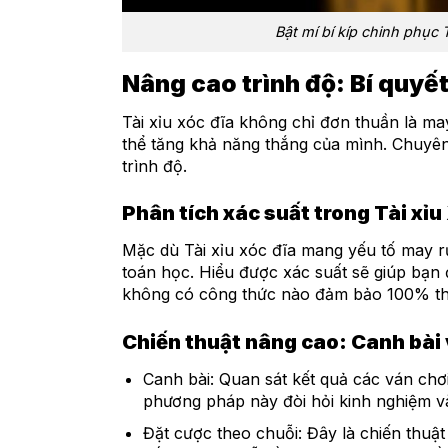
Bật mí bí kíp chinh phục T
Nâng cao trình độ: Bí quyế
Tài xỉu xóc đĩa không chỉ đơn thuần là ma
thể tăng khả năng thắng của mình. Chuyên
trình độ.
Phân tích xác suất trong Tài xỉu
Mặc dù Tài xỉu xóc đĩa mang yếu tố may rủ
toán học. Hiểu được xác suất sẽ giúp bạn 
không có công thức nào đảm bảo 100% th
Chiến thuật nâng cao: Canh bài 
Canh bài: Quan sát kết quả các ván chơi
phương pháp này đòi hỏi kinh nghiệm v
Đặt cược theo chuỗi: Đây là chiến thuật