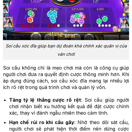
Soi cầu xóc đĩa giúp bạn dự đoán khá chính xác quân vị của
ván chơi
Soi cầu không chỉ là mẹo chơi mà còn là công cụ giúp
người chơi đưa ra quyết định cược thông minh hơn. Khi
áp dụng đúng cách, soi cầu xóc đĩa mang lại nhiều lợi
ích rõ rệt trong quá trình chơi và quản lý vốn.
Tăng tỷ lệ thắng cược rõ rệt
: Soi cầu giúp người
chơi nhận biết xu hướng kết quả để đặt cược chính
xác, thay vì đánh ngẫu nhiên theo cảm tính.
Hạn chế rủi ro khi cầu gãy
: Nhờ theo dõi sát cầu,
người chơi sẽ phát hiện thời điểm nên dừng cược