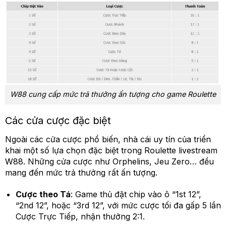
W88 cung cấp mức trả thưởng ấn tượng cho game Roulette
Các cửa cược đặc biệt
Ngoài các cửa cược phổ biến, nhà cái uy tín của triển
khai một số lựa chọn đặc biệt trong Roulette livestream
W88. Những cửa cược như Orphelins, Jeu Zero… đều
mang đến mức trả thưởng rất ấn tượng.
Cược theo Tá
: Game thủ đặt chip vào ô “1st 12”,
“2nd 12”, hoặc “3rd 12”, với mức cược tối đa gấp 5 lần
Cược Trực Tiếp, nhận thưởng 2:1.