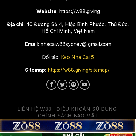
Website
: https://w88.giving
Địa chỉ
: 40 Đường Số 4, Hiệp Bình Phước, Thủ Đức,
Hồ Chí Minh, Việt Nam
Email
: nhacaiw88sydney@ gmail.com
Đối tác:
Keo Nha Cai 5
Sitemap
:
https://w88.giving/sitemap/
LIÊN HỆ W88
ĐIỀU KHOẢN SỬ DỤNG
CHÍNH SÁCH BẢO MẬT
CỜ BẠC CÓ TRÁCH NHIỆM
NHÀ CÁI UY TÍN
ĐÁNH GIÁ W88