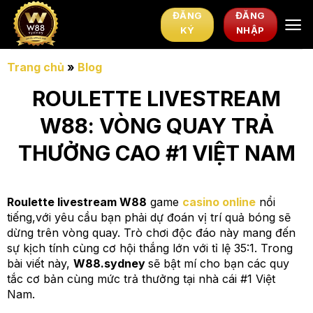
Chuyển
ĐĂNG
ĐĂNG
đến
KÝ
NHẬP
nội
dung
Trang chủ
»
Blog
ROULETTE LIVESTREAM
W88: VÒNG QUAY TRẢ
THƯỞNG CAO #1 VIỆT NAM
Roulette livestream W88
game
casino online
nổi
tiếng,với yêu cầu bạn phải dự đoán vị trí quả bóng sẽ
dừng trên vòng quay. Trò chơi độc đáo này mang đến
sự kịch tính cùng cơ hội thắng lớn với tỉ lệ 35:1. Trong
bài viết này,
W88.sydney
sẽ bật mí cho bạn các quy
tắc cơ bản cùng mức trả thưởng tại nhà cái #1 Việt
Nam.