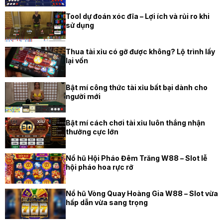
Tool dự đoán xóc đĩa – Lợi ích và rủi ro khi
sử dụng
Thua tài xỉu có gỡ được không? Lộ trình lấy
lại vốn
Bật mí công thức tài xỉu bất bại dành cho
người mới
Bật mí cách chơi tài xỉu luôn thắng nhận
thưởng cực lớn
Nổ hũ Hội Pháo Đêm Trăng W88 – Slot lễ
hội pháo hoa rực rỡ
Nổ hũ Vòng Quay Hoàng Gia W88 – Slot vừa
hấp dẫn vừa sang trọng