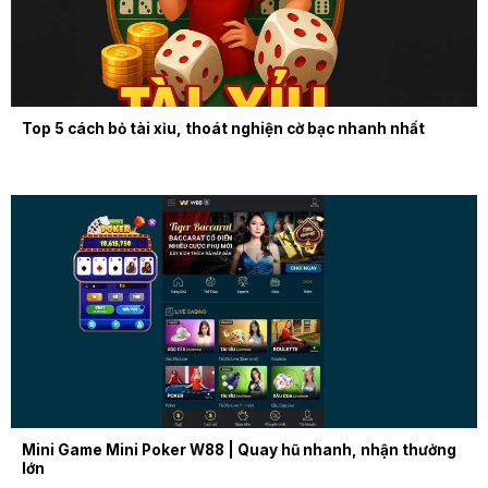
Top 5 cách bỏ tài xỉu, thoát nghiện cờ bạc nhanh nhất
Mini Game Mini Poker W88 | Quay hũ nhanh, nhận thưởng
lớn