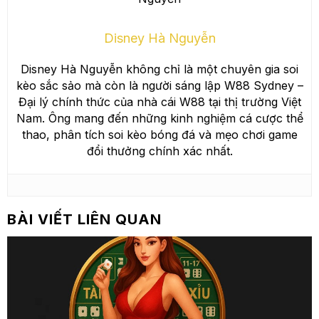
Disney Hà Nguyễn
Disney Hà Nguyễn không chỉ là một chuyên gia soi
kèo sắc sảo mà còn là người sáng lập W88 Sydney –
Đại lý chính thức của nhà cái W88 tại thị trường Việt
Nam. Ông mang đến những kinh nghiệm cá cược thể
thao, phân tích soi kèo bóng đá và mẹo chơi game
đổi thưởng chính xác nhất.
BÀI VIẾT LIÊN QUAN