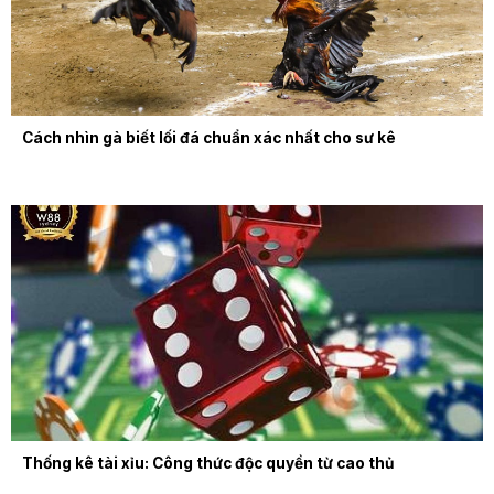
Cách nhìn gà biết lối đá chuẩn xác nhất cho sư kê
Thống kê tài xỉu: Công thức độc quyền từ cao thủ