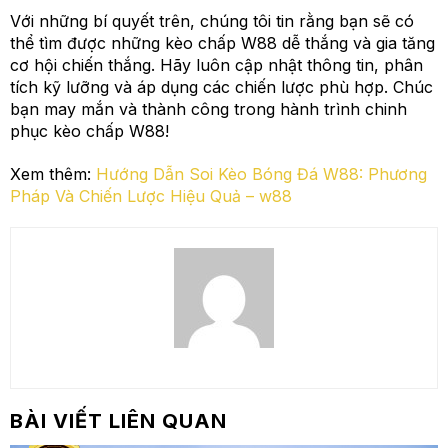
Với những bí quyết trên, chúng tôi tin rằng bạn sẽ có
thể tìm được những kèo chấp W88 dễ thắng và gia tăng
cơ hội chiến thắng. Hãy luôn cập nhật thông tin, phân
tích kỹ lưỡng và áp dụng các chiến lược phù hợp. Chúc
bạn may mắn và thành công trong hành trình chinh
phục kèo chấp W88!
Xem thêm:
Hướng Dẫn Soi Kèo Bóng Đá W88: Phương
Pháp Và Chiến Lược Hiệu Quả – w88
BÀI VIẾT LIÊN QUAN