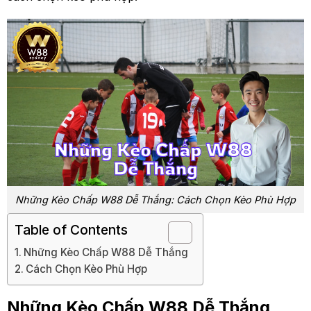
Những Kèo Chấp W88 Dễ Thắng: Cách Chọn Kèo Phù Hợp
Table of Contents
Những Kèo Chấp W88 Dễ Thắng
Cách Chọn Kèo Phù Hợp
Những Kèo Chấp W88 Dễ Thắng