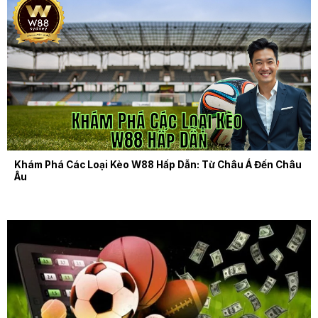
Khám Phá Các Loại Kèo W88 Hấp Dẫn: Từ Châu Á Đến Châu
Âu