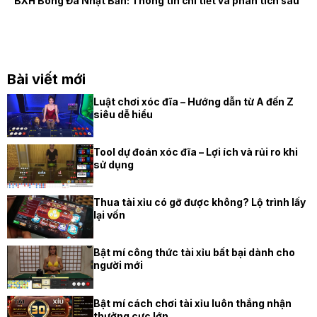
BXH Bóng Đá Nhật Bản: Thông tin chi tiết và phân tích sâu
Bài viết mới
Luật chơi xóc đĩa – Hướng dẫn từ A đến Z
siêu dễ hiểu
Tool dự đoán xóc đĩa – Lợi ích và rủi ro khi
sử dụng
Thua tài xỉu có gỡ được không? Lộ trình lấy
lại vốn
Bật mí công thức tài xỉu bất bại dành cho
người mới
Bật mí cách chơi tài xỉu luôn thắng nhận
thưởng cực lớn