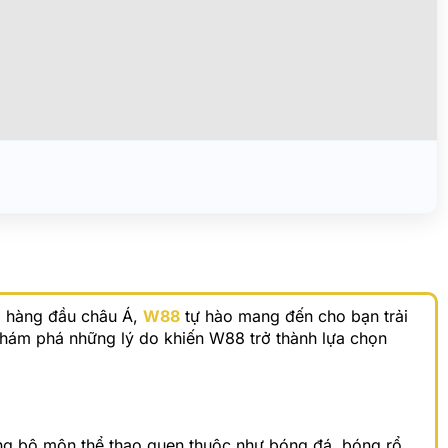
i hàng đầu châu Á,
W88
tự hào mang đến cho bạn trải
 khám phá những lý do khiến W88 trở thành lựa chọn
ng bộ môn thể thao quen thuộc như bóng đá, bóng rổ,