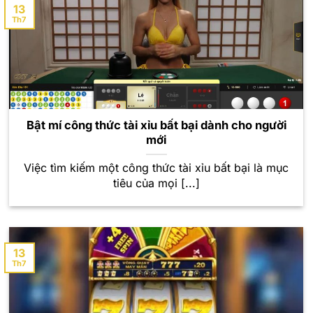
13
Th7
Thế giới thể thao rộng mở – Sân chơi cá cược đỉnh cao tại W88
Bật mí công thức tài xỉu bất bại dành cho người
rải nghiệm những trò chơi hấp dẫn
mới
 bài khổng lồ với hàng trăm trò chơi đa dạng, từ những tr
Việc tìm kiếm một công thức tài xỉu bất bại là mục
tiêu của mọi [...]
a Baccarat trở thành một trong những trò chơi bài kinh điể
13
nhiều người chơi. Tại W88, bạn sẽ được trải nghiệm Baccara
Th7