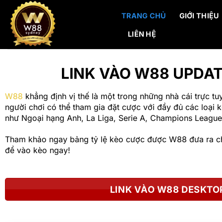
Chuyển
TRANG CHỦ
GIỚI THIỆU
đến
nội
LIÊN HỆ
dung
LINK VÀO W88 UPDAT
W88
khẳng định vị thế là một trong những nhà cái trực tu
người chơi có thể tham gia đặt cược với đầy đủ các loại 
như Ngoại hạng Anh, La Liga, Serie A, Champions Leagu
Tham khảo ngay bảng tỷ lệ kèo cược được W88 đưa ra ch
để vào kèo ngay!
LINK VÀO W88 DESKTO