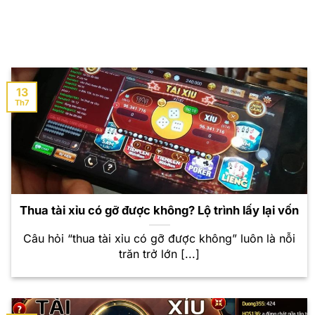
n sẽ có nhiều lựa chọn để tối đa hóa cơ hội chiến
13
Th7
Thua tài xỉu có gỡ được không? Lộ trình lấy lại vốn
Câu hỏi “thua tài xỉu có gỡ được không” luôn là nỗi
trăn trở lớn [...]