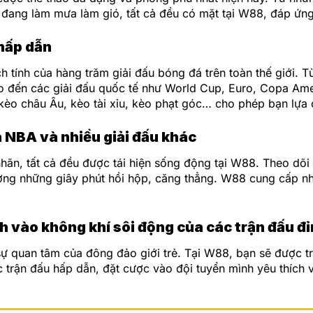
 đang làm mưa làm gió, tất cả đều có mặt tại W88, đáp ứng
 hấp dẫn
h tính của hàng trăm giải đấu bóng đá trên toàn thế giới. 
 đến các giải đấu quốc tế như World Cup, Euro, Copa Amer
 kèo châu Âu, kèo tài xỉu, kèo phạt góc… cho phép bạn lựa 
a NBA và nhiều giải đấu khác
 tất cả đều được tái hiện sống động tại W88. Theo dõi cá
ưởng những giây phút hồi hộp, căng thẳng. W88 cung cấp nh
h vào không khí sôi động của các trận đấu đ
ự quan tâm của đông đảo giới trẻ. Tại W88, bạn sẽ được tr
trận đấu hấp dẫn, đặt cược vào đội tuyển mình yêu thích 