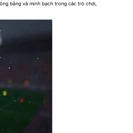
công bằng và minh bạch trong các trò chơi,