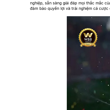
nghiệp, sẵn sàng giải đáp mọi thắc mắc củ
đảm bảo quyền lợi và trải nghiệm cá cược 