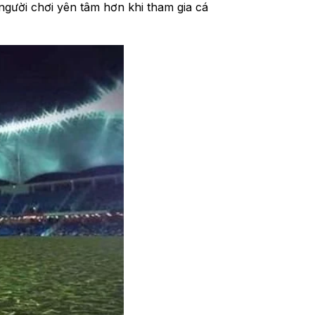
người chơi yên tâm hơn khi tham gia cá