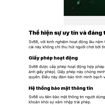
Thể hiện sự uy tín và đáng
Sv88, với kinh nghiệm hoạt động lâu năm t
cái này không chỉ thu hút người chơi bởi t
Giấy phép hoạt động
Sv88 được cấp phép hoạt động hợp pháp bở
ảnh giấy phép). Giấy phép này chứng minh
quyền. Điều này đảm bảo tính minh bạch v
Hệ thống bảo mật thông tin
Sv88 ưu tiên bảo mật thông tin người dùng
khoản khỏi sự xâm nhập trái phép.