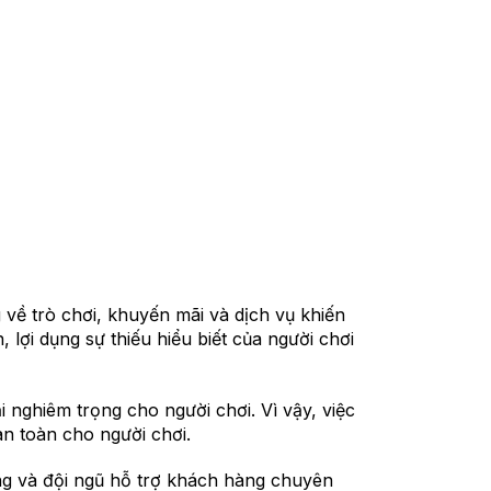
 về trò chơi, khuyến mãi và dịch vụ khiến
 lợi dụng sự thiếu hiểu biết của người chơi
i nghiêm trọng cho người chơi. Vì vậy, việc
n toàn cho người chơi.
óng và đội ngũ hỗ trợ khách hàng chuyên