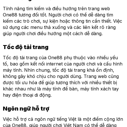
Tính năng tìm kiếm và điều hướng trên trang web
One88 tương đối tốt. Người chơi có thể dễ dàng tìm
kiếm các trò chơi, sự kiện hoặc thông tin cần thiết. Việc
sử dụng các menu thả xuống và các liên kết rõ ràng
giúp người chơi điều hướng một cách dễ dàng.
Tốc độ tải trang
Tốc độ tải trang của One88 phụ thuộc vào nhiều yếu
tố, bao gồm kết nối internet của người chơi và cấu hình
máy tính. Nhìn chung, tốc độ tải trang khá ổn định,
không gây khó chịu cho người dùng. Trang web cũng
được tối ưu hóa để giúp tương thích với nhiều thiết bị
khác nhau như là máy tính để bàn, máy tính xách tay
hay điện thoại di động.
Ngôn ngữ hỗ trợ
Việc hỗ trợ cả ngôn ngữ tiếng Việt là một điểm cộng lớn
của One88, giúp người chơi Việt Nam có thể dễ dàng