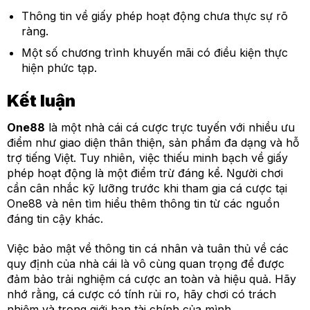
Thông tin về giấy phép hoạt động chưa thực sự rõ
ràng.
Một số chương trình khuyến mãi có điều kiện thực
hiện phức tạp.
Kết luận
One88
là một nhà cái cá cược trực tuyến với nhiều ưu
điểm như giao diện thân thiện, sản phẩm đa dạng và hỗ
trợ tiếng Việt. Tuy nhiên, việc thiếu minh bạch về giấy
phép hoạt động là một điểm trừ đáng kể. Người chơi
cần cân nhắc kỹ lưỡng trước khi tham gia cá cược tại
One88 và nên tìm hiểu thêm thông tin từ các nguồn
đáng tin cậy khác.
Việc bảo mật về thông tin cá nhân và tuân thủ về các
quy định của nhà cái là vô cùng quan trọng để được
đảm bảo trải nghiệm cá cược an toàn và hiệu quả. Hãy
nhớ rằng, cá cược có tính rủi ro, hãy chơi có trách
nhiệm và trong giới hạn tài chính của mình.