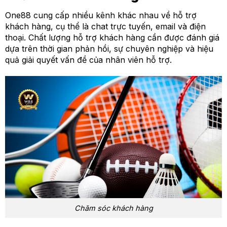
One88 cung cấp nhiều kênh khác nhau về hỗ trợ
khách hàng, cụ thể là chat trực tuyến, email và điện
thoại. Chất lượng hỗ trợ khách hàng cần được đánh giá
dựa trên thời gian phản hồi, sự chuyên nghiệp và hiệu
quả giải quyết vấn đề của nhân viên hỗ trợ.
Chăm sóc khách hàng