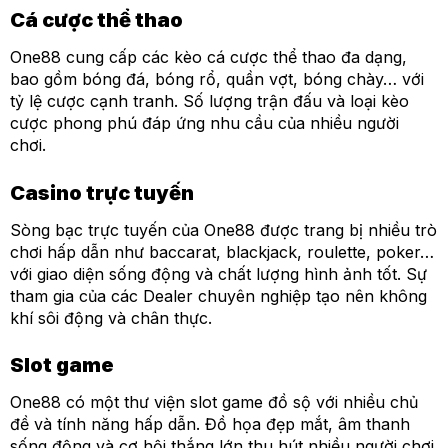
Cá cược thể thao
One88 cung cấp các kèo cá cược thể thao đa dạng,
bao gồm bóng đá, bóng rổ, quần vợt, bóng chày… với
tỷ lệ cược cạnh tranh. Số lượng trận đấu và loại kèo
cược phong phú đáp ứng nhu cầu của nhiều người
chơi.
Casino trực tuyến
Sòng bạc trực tuyến của One88 được trang bị nhiều trò
chơi hấp dẫn như baccarat, blackjack, roulette, poker…
với giao diện sống động và chất lượng hình ảnh tốt. Sự
tham gia của các Dealer chuyên nghiệp tạo nên không
khí sôi động và chân thực.
Slot game
One88 có một thư viện slot game đồ sộ với nhiều chủ
đề và tính năng hấp dẫn. Đồ họa đẹp mắt, âm thanh
sống động và cơ hội thắng lớn thu hút nhiều người chơi.