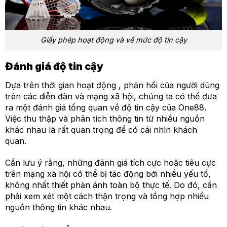
Giấy phép hoạt động và về mức độ tin cậy
Đánh giá độ tin cậy
Dựa trên thời gian hoạt động , phản hồi của người dùng
trên các diễn đàn và mạng xã hội, chúng ta có thể đưa
ra một đánh giá tổng quan về độ tin cậy của One88.
Việc thu thập và phân tích thông tin từ nhiều nguồn
khác nhau là rất quan trọng để có cái nhìn khách
quan.
Cần lưu ý rằng, những đánh giá tích cực hoặc tiêu cực
trên mạng xã hội có thể bị tác động bởi nhiều yếu tố,
không nhất thiết phản ánh toàn bộ thực tế. Do đó, cần
phải xem xét một cách thận trọng và tổng hợp nhiều
nguồn thông tin khác nhau.