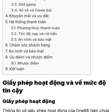
Slot game
Xổ số và Game bài
Khuyến mãi và ưu đãi
Hệ thống thanh toán
Phương thức thanh toán
Tốc độ nạp và rút tiền
An ninh và bảo mật
Chăm sóc khách hàng
An ninh và bảo mật
Ưu điểm và nhược điểm
Nhược điểm
Kết luận
Giấy phép hoạt động và về mức độ
tin cậy
Giấy phép hoạt động
Thông tin về giấy phép hoạt động của One88 hiện chưa