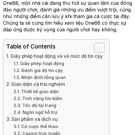
One88, một nhà cái đang thu hút sự quan tâm của đông
đảo người chơi, đánh giá những ưu điểm vượt trội, cũng
như những điểm cần lưu ý khi tham gia cá cược tại đây.
Chúng ta sẽ cùng tìm hiểu xem liệu One88 có thực sự
đáp ứng được kỳ vọng của người chơi hay không.
Table of Contents
Giấy phép hoạt động và về mức độ tin cậy
Giấy phép hoạt động
Đánh giá độ tin cậy
Nhận định tổng quan
Giao diện và trải nghiệm
Thiết kế giao diện
Tính năng tìm kiếm
Tốc độ tải trang
Ngôn ngữ hỗ trợ
Sản phẩm và dịch vụ
Cá cược thể thao
Casino trực tuyến