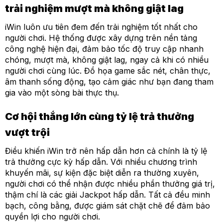
trải nghiệm mượt mà không giật lag
iWin luôn ưu tiên đem đến trải nghiệm tốt nhất cho
người chơi. Hệ thống được xây dựng trên nền tảng
công nghệ hiện đại, đảm bảo tốc độ truy cập nhanh
chóng, mượt mà, không giật lag, ngay cả khi có nhiều
người chơi cùng lúc. Đồ họa game sắc nét, chân thực,
âm thanh sống động, tạo cảm giác như bạn đang tham
gia vào một sòng bài thực thụ.
Cơ hội thắng lớn cùng tỷ lệ trả thưởng
vượt trội
Điều khiến iWin trở nên hấp dẫn hơn cả chính là tỷ lệ
trả thưởng cực kỳ hấp dẫn. Với nhiều chương trình
khuyến mãi, sự kiện đặc biệt diễn ra thường xuyên,
người chơi có thể nhận được nhiều phần thưởng giá trị,
thậm chí là các giải Jackpot hấp dẫn. Tất cả đều minh
bạch, công bằng, được giám sát chặt chẽ để đảm bảo
quyền lợi cho người chơi.