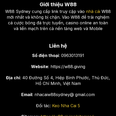
Giới thiệu W88
W88 Sydney cung cấp link truy cập vào
nhà cái
W88
mới nhất và không bị chặn. Vào W88 để trải nghiệm
cá cược bóng đá trực tuyến, casino online an toàn
và liền mạch trên cả nền tảng web và Mobile
Liên hệ
Số điện thoại
: 0963013191
Website
: https://w88.giving
Địa chỉ
: 40 Đường Số 4, Hiệp Bình Phước, Thủ Đức,
Hồ Chí Minh, Việt Nam
Email
: nhacaiw88sydney@ gmail.com
Đối tác:
Keo Nha Cai 5