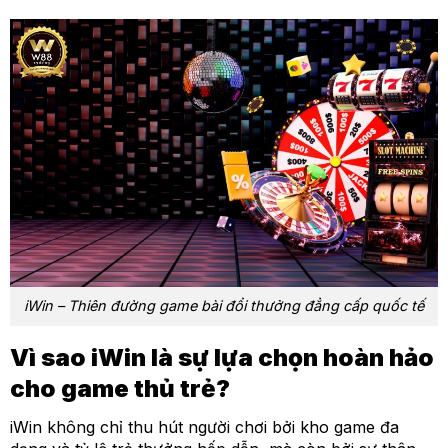
iWin – Thiên đường game bài đổi thưởng đẳng cấp quốc tế
Vì sao iWin là sự lựa chọn hoàn hảo
cho game thủ trẻ?
iWin không chỉ thu hút người chơi bởi kho game đa