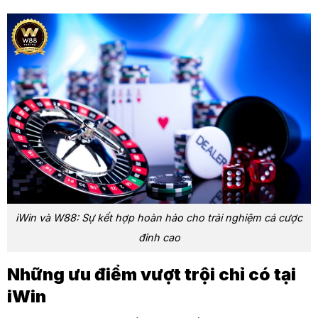
iWin và W88: Sự kết hợp hoàn hảo cho trải nghiệm cá cược
đỉnh cao
Những ưu điểm vượt trội chỉ có tại
iWin