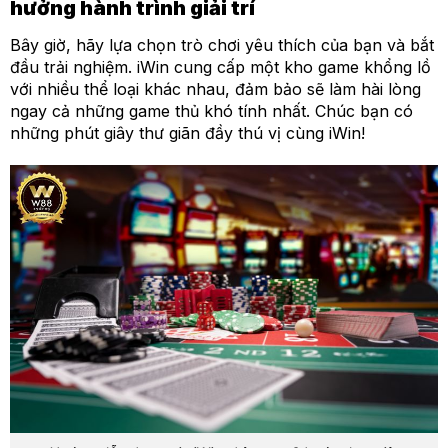
hưởng hành trình giải trí
Bây giờ, hãy lựa chọn trò chơi yêu thích của bạn và bắt
đầu trải nghiệm. iWin cung cấp một kho game khổng lồ
với nhiều thể loại khác nhau, đảm bảo sẽ làm hài lòng
ngay cả những game thủ khó tính nhất. Chúc bạn có
những phút giây thư giãn đầy thú vị cùng iWin!