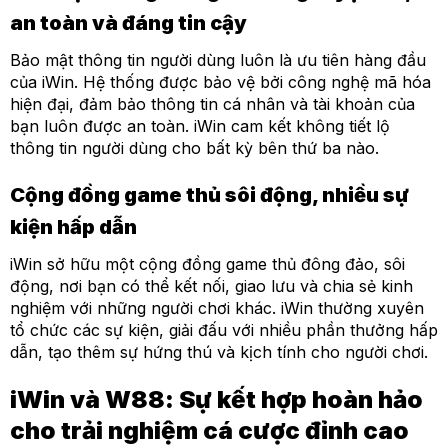
an toàn và đáng tin cậy
Bảo mật thông tin người dùng luôn là ưu tiên hàng đầu
của iWin. Hệ thống được bảo vệ bởi công nghệ mã hóa
hiện đại, đảm bảo thông tin cá nhân và tài khoản của
bạn luôn được an toàn. iWin cam kết không tiết lộ
thông tin người dùng cho bất kỳ bên thứ ba nào.
Cộng đồng game thủ sôi động, nhiều sự
kiện hấp dẫn
iWin sở hữu một cộng đồng game thủ đông đảo, sôi
động, nơi bạn có thể kết nối, giao lưu và chia sẻ kinh
nghiệm với những người chơi khác. iWin thường xuyên
tổ chức các sự kiện, giải đấu với nhiều phần thưởng hấp
dẫn, tạo thêm sự hứng thú và kịch tính cho người chơi.
iWin và W88: Sự kết hợp hoàn hảo
cho trải nghiệm cá cược đỉnh cao