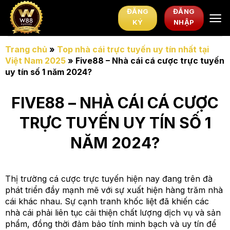
Chuyển
ĐĂNG
ĐĂNG
đến
KÝ
NHẬP
nội
dung
Trang chủ
»
Top nhà cái trực tuyến uy tín nhất tại
Việt Nam 2025
»
Five88 – Nhà cái cá cược trực tuyến
uy tín số 1 năm 2024?
FIVE88 – NHÀ CÁI CÁ CƯỢC
TRỰC TUYẾN UY TÍN SỐ 1
NĂM 2024?
Thị trường cá cược trực tuyến hiện nay đang trên đà
phát triển đầy mạnh mẽ với sự xuất hiện hàng trăm nhà
cái khác nhau. Sự cạnh tranh khốc liệt đã khiến các
nhà cái phải liên tục cải thiện chất lượng dịch vụ và sản
phẩm, đồng thời đảm bảo tính minh bạch và uy tín để