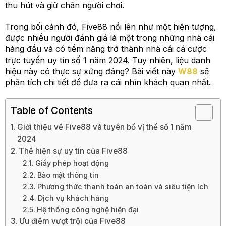
thu hút và giữ chân người chơi.
Trong bối cảnh đó, Five88 nổi lên như một hiện tượng,
được nhiều người đánh giá là một trong những nhà cái
hàng đầu và có tiềm năng trở thành nhà cái cá cược
trực tuyến uy tín số 1 năm 2024. Tuy nhiên, liệu danh
hiệu này có thực sự xứng đáng? Bài viết này
W88
sẽ
phân tích chi tiết để đưa ra cái nhìn khách quan nhất.
Table of Contents
Giới thiệu về Five88 và tuyên bố vị thế số 1 năm
2024
Thể hiện sự uy tín của Five88
Giấy phép hoạt động
Bảo mật thông tin
Phương thức thanh toán an toàn và siêu tiện ích
Dịch vụ khách hàng
Hệ thống công nghệ hiện đại
Ưu điểm vượt trội của Five88