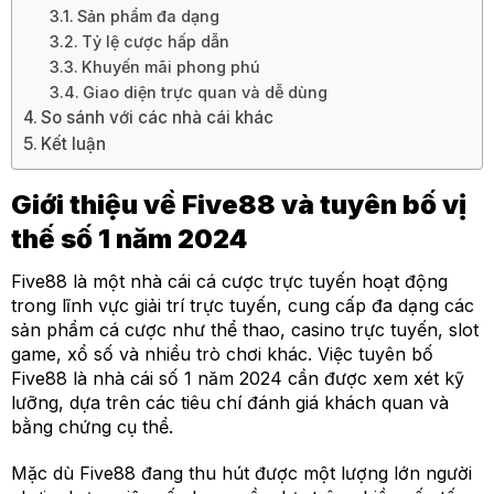
Sản phẩm đa dạng
Tỷ lệ cược hấp dẫn
Khuyến mãi phong phú
Giao diện trực quan và dễ dùng
So sánh với các nhà cái khác
Kết luận
Giới thiệu về Five88 và tuyên bố vị
thế số 1 năm 2024
Five88 là một nhà cái cá cược trực tuyến hoạt động
trong lĩnh vực giải trí trực tuyến, cung cấp đa dạng các
sản phẩm cá cược như thể thao, casino trực tuyến, slot
game, xổ số và nhiều trò chơi khác. Việc tuyên bố
Five88 là nhà cái số 1 năm 2024 cần được xem xét kỹ
lưỡng, dựa trên các tiêu chí đánh giá khách quan và
bằng chứng cụ thể.
Mặc dù Five88 đang thu hút được một lượng lớn người