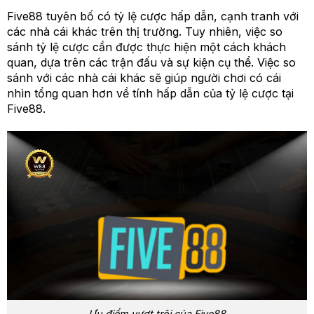
Five88 tuyên bố có tỷ lệ cược hấp dẫn, cạnh tranh với
các nhà cái khác trên thị trường. Tuy nhiên, việc so
sánh tỷ lệ cược cần được thực hiện một cách khách
quan, dựa trên các trận đấu và sự kiện cụ thể. Việc so
sánh với các nhà cái khác sẽ giúp người chơi có cái
nhìn tổng quan hơn về tính hấp dẫn của tỷ lệ cược tại
Five88.
Ưu điểm vượt trội của Five88