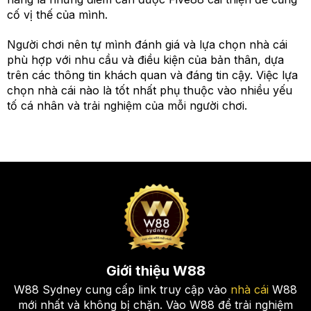
cố vị thế của mình.
Người chơi nên tự mình đánh giá và lựa chọn nhà cái
phù hợp với nhu cầu và điều kiện của bản thân, dựa
trên các thông tin khách quan và đáng tin cậy. Việc lựa
chọn nhà cái nào là tốt nhất phụ thuộc vào nhiều yếu
tố cá nhân và trải nghiệm của mỗi người chơi.
Giới thiệu W88
W88 Sydney cung cấp link truy cập vào
nhà cái
W88
mới nhất và không bị chặn. Vào W88 để trải nghiệm