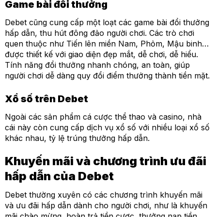
Game bài đổi thưởng
Debet cũng cung cấp một loạt các game bài đổi thưởng
hấp dẫn, thu hút đông đảo người chơi. Các trò chơi
quen thuộc như Tiến lên miền Nam, Phỏm, Mậu binh…
được thiết kế với giao diện đẹp mắt, dễ chơi, dễ hiểu.
Tính năng đổi thưởng nhanh chóng, an toàn, giúp
người chơi dễ dàng quy đổi điểm thưởng thành tiền mặt.
Xổ số trên Debet
Ngoài các sản phẩm cá cược thể thao và casino, nhà
cái này còn cung cấp dịch vụ xổ số với nhiều loại xổ số
khác nhau, tỷ lệ trúng thưởng hấp dẫn.
Khuyến mãi và chương trình ưu đãi
hấp dẫn của Debet
Debet thường xuyên có các chương trình khuyến mãi
và ưu đãi hấp dẫn dành cho người chơi, như là khuyến
mãi chào mừng, hoàn trả tiền cược, thưởng nạp tiền…