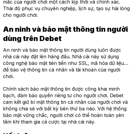
mắc của người chơi một cách kịp thời và chính xác.
Thái độ phục vụ chuyên nghiệp, lịch sự, tạo sự hài lòng
cho người chơi.
An ninh và bảo mật thông tin người
dùng trên Debet
An ninh và bảo mật thông tin người dùng luôn được
nhà cái này đặt lên hàng đầu. Nhà cái này sử dụng
công nghệ bảo mật tiên tiến như SSL, mã hóa dữ liệu…
để bảo vệ thông tin cá nhân và tài khoản của người
chơi.
Chính sách bảo mật thông tin được công khai minh
bạch, đảm bảo quyền riêng tư cho người chơi. Debet
cam kết giữ bí mật thông tin cá nhân của người chơi và
không chia sẻ với bất kỳ bên thứ ba nào. Với hệ thống
bảo mật vững chắc, người chơi có thể hoàn toàn yên
tâm khi tham gia cá cược tại nhà cái này.