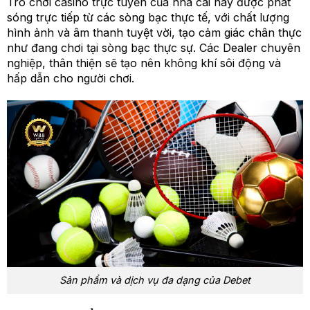
Trò chơi casino trực tuyến của nhà cái này được phát
sóng trực tiếp từ các sòng bạc thực tế, với chất lượng
hình ảnh và âm thanh tuyệt vời, tạo cảm giác chân thực
như đang chơi tại sòng bạc thực sự. Các Dealer chuyên
nghiệp, thân thiện sẽ tạo nên không khí sôi động và
hấp dẫn cho người chơi.
Sản phẩm và dịch vụ đa dạng của Debet