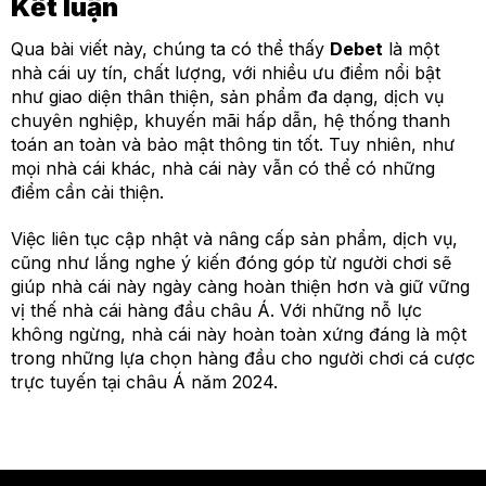
Kết luận
Qua bài viết này, chúng ta có thể thấy
Debet
là một
nhà cái uy tín, chất lượng, với nhiều ưu điểm nổi bật
như giao diện thân thiện, sản phẩm đa dạng, dịch vụ
chuyên nghiệp, khuyến mãi hấp dẫn, hệ thống thanh
toán an toàn và bảo mật thông tin tốt. Tuy nhiên, như
mọi nhà cái khác, nhà cái này vẫn có thể có những
điểm cần cải thiện.
Việc liên tục cập nhật và nâng cấp sản phẩm, dịch vụ,
cũng như lắng nghe ý kiến đóng góp từ người chơi sẽ
giúp nhà cái này ngày càng hoàn thiện hơn và giữ vững
vị thế nhà cái hàng đầu châu Á. Với những nỗ lực
không ngừng, nhà cái này hoàn toàn xứng đáng là một
trong những lựa chọn hàng đầu cho người chơi cá cược
trực tuyến tại châu Á năm 2024.