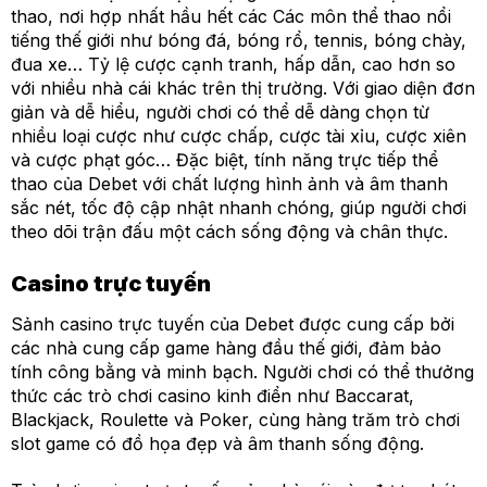
thao, nơi hợp nhất hầu hết các Các môn thể thao nổi
tiếng thế giới như bóng đá, bóng rổ, tennis, bóng chày,
đua xe… Tỷ lệ cược cạnh tranh, hấp dẫn, cao hơn so
với nhiều nhà cái khác trên thị trường. Với giao diện đơn
giản và dễ hiểu, người chơi có thể dễ dàng chọn từ
nhiều loại cược như cược chấp, cược tài xỉu, cược xiên
và cược phạt góc… Đặc biệt, tính năng trực tiếp thể
thao của Debet với chất lượng hình ảnh và âm thanh
sắc nét, tốc độ cập nhật nhanh chóng, giúp người chơi
theo dõi trận đấu một cách sống động và chân thực.
Casino trực tuyến
Sảnh casino trực tuyến của Debet được cung cấp bởi
các nhà cung cấp game hàng đầu thế giới, đảm bảo
tính công bằng và minh bạch. Người chơi có thể thưởng
thức các trò chơi casino kinh điển như Baccarat,
Blackjack, Roulette và Poker, cùng hàng trăm trò chơi
slot game có đồ họa đẹp và âm thanh sống động.