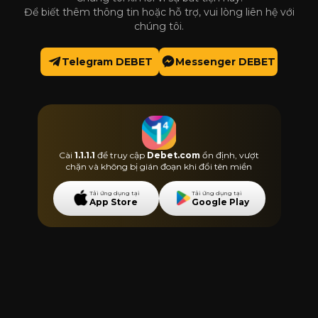
Để biết thêm thông tin hoặc hỗ trợ, vui lòng liên hệ với
chúng tôi.
Telegram DEBET
Messenger DEBET
Cài
1.1.1.1
để truy cập
Debet.com
ổn định, vượt
chặn và không bị gián đoạn khi đổi tên miền
Tải ứng dụng tại
Tải ứng dụng tại
App Store
Google Play