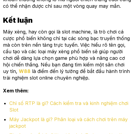
có thể nhận được chỉ sau một vòng quay may mắn.
Kết luận
Máy xèng, hay còn gọi là slot machine, là trò chơi cá
cược phổ biến không chỉ tại các sòng bạc truyền thống
mà còn trên nền tảng trực tuyến. Việc hiểu rõ tên gọi,
cấu tạo và các loại máy xèng phổ biến sẽ giúp người
chơi dễ dàng lựa chọn game phù hợp và nâng cao cơ
hội chiến thắng. Nếu bạn đang tìm kiếm một sân chơi
uy tín,
W88
là điểm đến lý tưởng để bắt đầu hành trình
trải nghiệm slot online chuyên nghiệp.
Xem thêm:
Chỉ số RTP là gì? Cách kiểm tra và kinh nghiệm chơi
Slot
Máy Jackpot là gì? Phân loại và cách chơi trên máy
jackpot