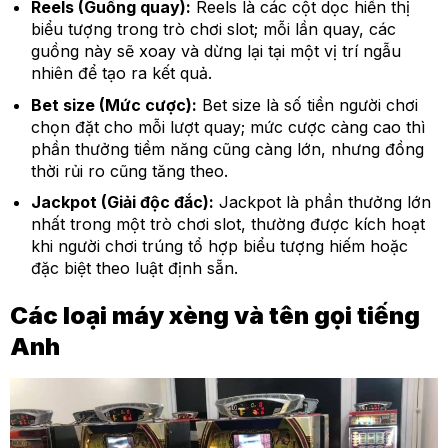
Reels (Guồng quay):
Reels là các cột dọc hiển thị
biểu tượng trong trò chơi slot; mỗi lần quay, các
guồng này sẽ xoay và dừng lại tại một vị trí ngẫu
nhiên để tạo ra kết quả.
Bet size (Mức cược):
Bet size là số tiền người chơi
chọn đặt cho mỗi lượt quay; mức cược càng cao thì
phần thưởng tiềm năng cũng càng lớn, nhưng đồng
thời rủi ro cũng tăng theo.
Jackpot (Giải độc đắc):
Jackpot là phần thưởng lớn
nhất trong một trò chơi slot, thường được kích hoạt
khi người chơi trúng tổ hợp biểu tượng hiếm hoặc
đặc biệt theo luật định sẵn.
Các loại máy xèng và tên gọi tiếng
Anh