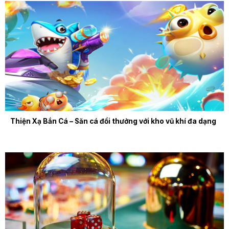
Thiện Xạ Bắn Cá – Săn cá đổi thưởng với kho vũ khí đa dạng