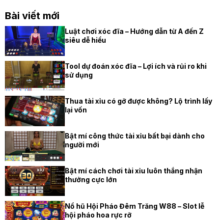
Bài viết mới
Luật chơi xóc đĩa – Hướng dẫn từ A đến Z
siêu dễ hiểu
Tool dự đoán xóc đĩa – Lợi ích và rủi ro khi
sử dụng
Thua tài xỉu có gỡ được không? Lộ trình lấy
lại vốn
Bật mí công thức tài xỉu bất bại dành cho
người mới
Bật mí cách chơi tài xỉu luôn thắng nhận
thưởng cực lớn
Nổ hũ Hội Pháo Đêm Trăng W88 – Slot lễ
hội pháo hoa rực rỡ