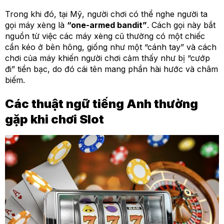
Trong khi đó, tại Mỹ, người chơi có thể nghe người ta
gọi máy xèng là
“one-armed bandit”
. Cách gọi này bắt
nguồn từ việc các máy xèng cũ thường có một chiếc
cần kéo ở bên hông, giống như một “cánh tay” và cách
chơi của máy khiến người chơi cảm thấy như bị “cướp
đi” tiền bạc, do đó cái tên mang phần hài hước và châm
biếm.
Các thuật ngữ tiếng Anh thường
gặp khi chơi Slot