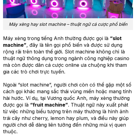
Máy xèng hay slot machine – thuật ngữ cá cược phổ biến
Máy xèng trong tiếng Anh thường được gọi là
“slot
machine”
, đây là tên gọi phổ biến và được sử dụng
rộng rãi trên toàn thế giới. Slot machine không chỉ là
thuật ngữ thông dụng trong ngành công nghiệp casino
mà còn được dân cá cược online ưa chuộng khi tham
gia các trò chơi trực tuyến.
Ngoài “slot machine”, người chơi còn có thể gặp một số
cách gọi khác mang sắc thái vùng miền hoặc mang tính
hài hước. Ví dụ, tại Vương quốc Anh, máy xèng thường
được gọi là
“fruit machine”
. Thuật ngữ này xuất phát
từ việc những biểu tượng trên máy thường là hình ảnh
trái cây như cherry, lemon hay plum, và điều này giúp
người chơi dễ dàng liên tưởng đến những mùi vị quen
thuộc.