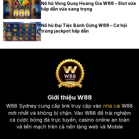
Nổ hũ Vòng Quay Hoàng Gia W88 – Slot vừa
hấp dẫn vừa sang trọng
Nổ hũ Đại Tiệc Bánh Gừng W88 – Cơ hội
trúng jackpot hấp dẫn
Giới thiệu W88
W88 Sydney cung cấp link truy cập vào
nhà cái
W88
mới nhất và không bị chặn. Vào W88 để trải nghiệm
cá cược bóng đá trực tuyến, casino online an toàn
và liền mạch trên cả nền tảng web và Mobile