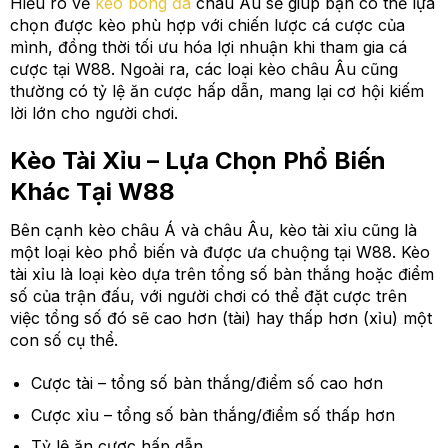
Hiểu rõ về
kèo bóng đá
châu Âu sẽ giúp bạn có thể lựa
chọn được kèo phù hợp với chiến lược cá cược của
mình, đồng thời tối ưu hóa lợi nhuận khi tham gia cá
cược tại W88. Ngoài ra, các loại kèo châu Âu cũng
thường có tỷ lệ ăn cược hấp dẫn, mang lại cơ hội kiếm
lời lớn cho người chơi.
Kèo Tài Xỉu – Lựa Chọn Phổ Biến
Khác Tại W88
Bên cạnh kèo châu Á và châu Âu, kèo tài xỉu cũng là
một loại kèo phổ biến và được ưa chuộng tại W88. Kèo
tài xỉu là loại kèo dựa trên tổng số bàn thắng hoặc điểm
số của trận đấu, với người chơi có thể đặt cược trên
việc tổng số đó sẽ cao hơn (tài) hay thấp hơn (xỉu) một
con số cụ thể.
Cược tài – tổng số bàn thắng/điểm số cao hơn
Cược xỉu – tổng số bàn thắng/điểm số thấp hơn
Tỷ lệ ăn cược hấp dẫn