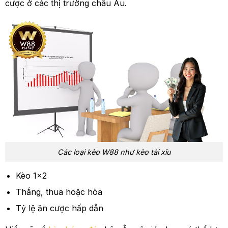
cược ở các thị trường châu Âu.
Các loại kèo W88 như kèo tài xỉu
Kèo 1×2
Thắng, thua hoặc hòa
Tỷ lệ ăn cược hấp dẫn