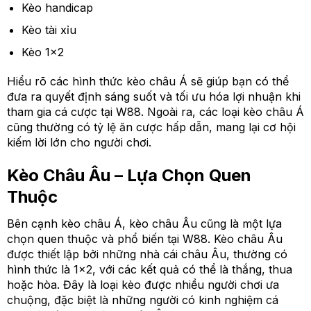
Kèo handicap
Kèo tài xỉu
Kèo 1×2
Hiểu rõ các hình thức kèo châu Á sẽ giúp bạn có thể
đưa ra quyết định sáng suốt và tối ưu hóa lợi nhuận khi
tham gia cá cược tại W88. Ngoài ra, các loại kèo châu Á
cũng thường có tỷ lệ ăn cược hấp dẫn, mang lại cơ hội
kiếm lời lớn cho người chơi.
Kèo Châu Âu – Lựa Chọn Quen
Thuộc
Bên cạnh kèo châu Á, kèo châu Âu cũng là một lựa
chọn quen thuộc và phổ biến tại W88. Kèo châu Âu
được thiết lập bởi những nhà cái châu Âu, thường có
hình thức là 1×2, với các kết quả có thể là thắng, thua
hoặc hòa. Đây là loại kèo được nhiều người chơi ưa
chuộng, đặc biệt là những người có kinh nghiệm cá