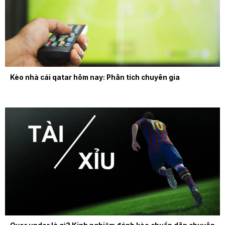
Kèo nhà cái qatar hôm nay: Phân tích chuyên gia