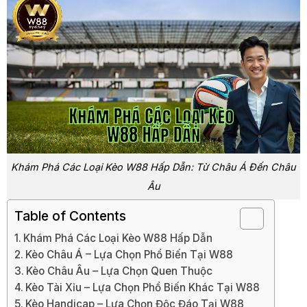
Khám Phá Các Loại Kèo W88 Hấp Dẫn: Từ Châu Á Đến Châu
Âu
Table of Contents
Khám Phá Các Loại Kèo W88 Hấp Dẫn
Kèo Châu Á – Lựa Chọn Phổ Biến Tại W88
Kèo Châu Âu – Lựa Chọn Quen Thuộc
Kèo Tài Xỉu – Lựa Chọn Phổ Biến Khác Tại W88
Kèo Handicap – Lựa Chọn Độc Đáo Tại W88