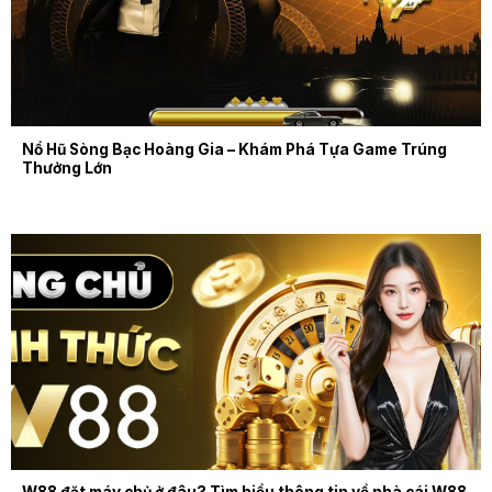
Nổ Hũ Sòng Bạc Hoàng Gia – Khám Phá Tựa Game Trúng
Thưởng Lớn
W88 đặt máy chủ ở đâu? Tìm hiểu thông tin về nhà cái W88