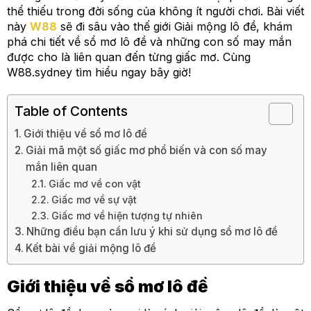
thể thiếu trong đời sống của không ít người chơi. Bài viết
này
W88
sẽ đi sâu vào thế giới Giải mộng lô đề, khám
phá chi tiết về sổ mơ lô đề và những con số may mắn
được cho là liên quan đến từng giấc mơ. Cùng
W88.sydney tìm hiểu ngay bây giờ!
Table of Contents
Giới thiệu về sổ mơ lô đề
Giải mã một số giấc mơ phổ biến và con số may
mắn liên quan
Giấc mơ về con vật
Giấc mơ về sự vật
Giấc mơ về hiện tượng tự nhiên
Những điều bạn cần lưu ý khi sử dụng sổ mơ lô đề
Kết bài về giải mộng lô đề
Giới thiệu về sổ mơ lô đề