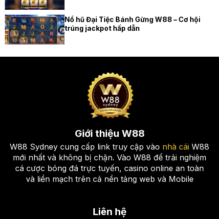
Nổ hũ Đại Tiệc Bánh Gừng W88 – Cơ hội
trúng jackpot hấp dẫn
Giới thiệu W88
W88 Sydney cung cấp link truy cập vào
nhà cái
W88
mới nhất và không bị chặn. Vào W88 để trải nghiệm
cá cược bóng đá trực tuyến, casino online an toàn
và liền mạch trên cả nền tảng web và Mobile
Liên hệ