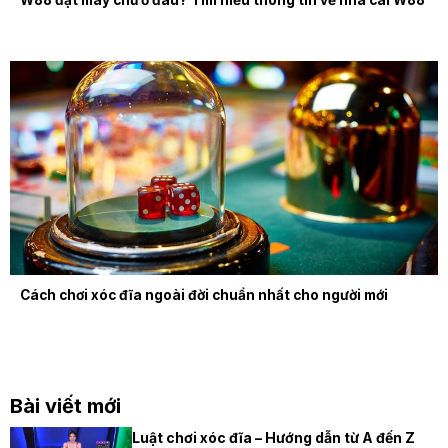
Cách chơi xóc đĩa ngoài đời chuẩn nhất cho người mới
Bài viết mới
Luật chơi xóc đĩa – Hướng dẫn từ A đến Z