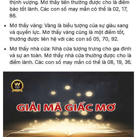
thịnh vượng. Mơ thấy tiền thường được cho là điềm
báo tốt lành. Các con số may mắn có thể là 02, 17,
86.
Mơ thấy vàng: Vàng là biểu tượng của sự giàu sang
và quyền lực. Mơ thấy vàng cũng là một điềm tốt,
thường được liên hệ với các con số 05, 70, 92.
Mơ thấy nhà cửa: Nhà cửa tượng trưng cho gia đình
và sự an toàn. Mơ thấy nhà cửa thường được cho là
điềm lành. Các con số may mắn có thể là 08, 19, 36.