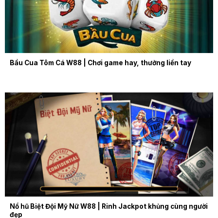
Bầu Cua Tôm Cá W88 | Chơi game hay, thưởng liền tay
Nổ hũ Biệt Đội Mỹ Nữ W88 | Rinh Jackpot khủng cùng người
đẹp