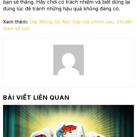
bạn sẽ thắng. Hãy chơi có trách nhiệm và biết dừng lại
đúng lúc để tránh những hậu quả không đáng có.
Xem thêm:
Giải Mộng Sổ Mơ: Giải mã chính xác, chi tiết
theo sổ mơ
BÀI VIẾT LIÊN QUAN