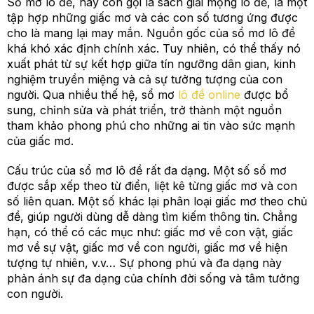
Sổ mơ lô đề, hay còn gọi là sách giải mộng lô đề, là một
tập hợp những giấc mơ và các con số tương ứng được
cho là mang lại may mắn. Nguồn gốc của sổ mơ lô đề
khá khó xác định chính xác. Tuy nhiên, có thể thấy nó
xuất phát từ sự kết hợp giữa tín ngưỡng dân gian, kinh
nghiệm truyền miệng và cả sự tưởng tượng của con
người. Qua nhiều thế hệ, sổ mơ
lô đề online
được bổ
sung, chỉnh sửa và phát triển, trở thành một nguồn
tham khảo phong phú cho những ai tin vào sức mạnh
của giấc mơ.
Cấu trúc của sổ mơ lô đề rất đa dạng. Một số sổ mơ
được sắp xếp theo từ điển, liệt kê từng giấc mơ và con
số liên quan. Một số khác lại phân loại giấc mơ theo chủ
đề, giúp người dùng dễ dàng tìm kiếm thông tin. Chẳng
hạn, có thể có các mục như: giấc mơ về con vật, giấc
mơ về sự vật, giấc mơ về con người, giấc mơ về hiện
tượng tự nhiên, v.v… Sự phong phú và đa dạng này
phản ánh sự đa dạng của chính đời sống và tâm tưởng
con người.