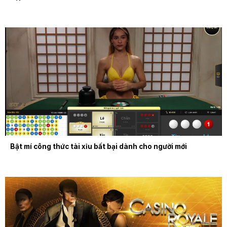
Bật mí công thức tài xỉu bất bại dành cho người mới